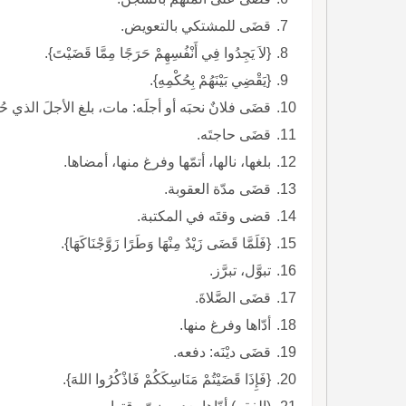
قضَى للمشتكي بالتعويض.
{لاَ يَجِدُوا فِي أَنْفُسِهِمْ حَرَجًا مِمَّا قَضَيْتَ}.
{يَقْضِي بَيْنَهُمْ بِحُكْمِهِ}.
قضَى فلانٌ نحبَه أو أجلَه: مات، بلغ الأجلَ الذي حُدّ
قضَى حاجتَه.
بلغها، نالها، أتمّها وفرغ منها، أمضاها.
قضَى مدّة العقوبة.
قضى وقتَه في المكتبة.
{فَلَمَّا قَضَى زَيْدٌ مِنْهَا وَطَرًا زَوَّجْنَاكَهَا}.
تبوَّل، تبرَّز.
قضَى الصَّلاةَ.
أدّاها وفرغ منها.
قضَى ديْنَه: دفعه.
{فَإِذَا قَضَيْتُمْ مَنَاسِكَكُمْ فَاذْكُرُوا اللهَ}.