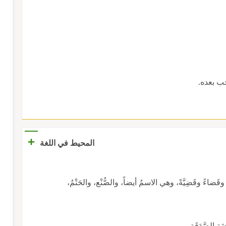
ب بعده.
+
المحيط في اللغة
قَضاءً وقَضِيَّةً، وهي الاسمُ أيضاً، والصُّنْع، والحَتْمُ،
ةِ الصَّدَقَةِ.