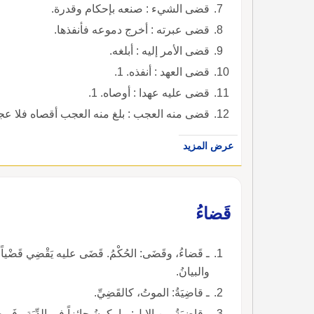
قضى الشيء : صنعه بإحكام وقدرة.
قضى عبرته : أخرج دموعه فأنفذها.
قضى الأمر إليه : أبلغه.
قضى العهد : أنفذه. 1.
قضى عليه عهدا : أوصاه. 1.
قضى منه العجب : بلغ منه العجب أقصاه فلا عج
عرض المزيد
قَضاءُ
ـ قَضاءُ، وقَضَى: الحُكْمُ. قَضَى عليه يَقْضِي قَضْياً و
والبيانُ.
ـ قاضِيَةُ: الموتُ، كالقَضِيِّ.
ـ قاضِيَةُ من الإِبِلِ: ما يكونُ جائِزاً في الدِّيَةِ وفَرِيضَ