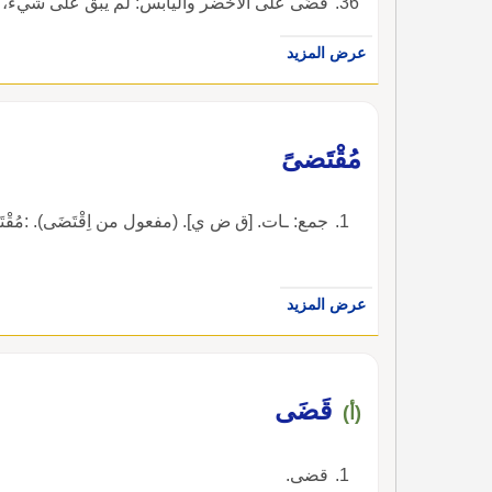
قضَى على الأخضر واليابس: لم يبق على شيء، أ
عرض المزيد
مُقْتَضىً
جمع: ـات. [ق ض ي]. (مفعول من اِقْتَضَى). :مُقْتَضَيَاتُ العَم
عرض المزيد
قَضَى
(أ)
قضى.