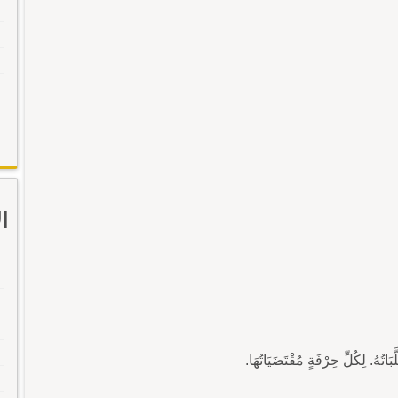
ا
. لِكُلِّ حِرْفَةٍ مُقْتَضَيَاتُهَا.