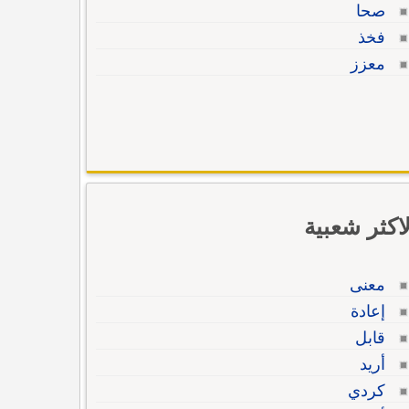
صحا
فخذ
معزز
لاكثر شعبية
معنى
إعادة
قابل
أريد
كردي