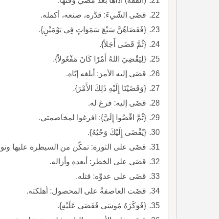
(الفقه) أدّاها بعد مضيّ وقتها.
قضَى الشّيءَ: قدَّره، صنعه، أكمله.
{فَقَضَاهُنَّ سَبْعَ سَمَوَاتٍ فِي يَوْمَيْنِ}.
{ثُمَّ قَضَى أَجَلاً}.
{لِيَقْضِيَ اللهُ أَمْرًا كَانَ مَفْعُولاً}.
قضَى إليه الأمرَ: أبلغه إيّاه.
{وَقَضَيْنَا إِلَيْهِ ذَلِكَ الأَمْرَ}.
قضَى إليه: فرغ له.
{ثُمَّ اقْضُوا إِلَيَّ}: افرغوا لمخاصمتي.
{يُقْضَى إِلَيْكَ وَحْيُهُ}.
قضَى على الثورة: تمكّن من السيطرة عليها وتوصّ
قضَى على الخطر: أبعده وأزاله.
قضَى على عدوِّه: قتله.
قضَت العاصفةُ على المحصول: أهلكته.
{فَوَكَزَهُ مُوسَى فَقَضَى عَلَيْهِ}.