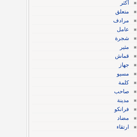
أكثر
متعلق
مرادف
عامل
شجرة
مثير
قماش
جهاز
مسيو
كلمة
صاحب
مدينة
فرانكو
مضاد
ارتقاء