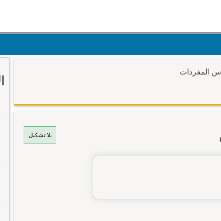
وس المفردات
ا
بلا تشكيل