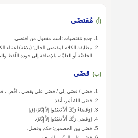
مُقتضَى
(أ)
جمع مُقتضيات: اسم مفعول من اقتضى.
مطابقة الكلام لمقتضى الحال: (بلاغة) اعتناء ال
الخاصَّة أو العامَّة، بالإضافة إلى جودة اللّفظ وال
قضَى
(ب)
قضَى / قضَى إلى / قضَى على يقضي ، اقْضِ ، قضاء
قضَى اللهُ أمَر، أنفذ.
{وَقَضَاءُ رَبِّكَ أَلاَّ تَعْبُدُوا إلاَّ إِيَّاهُ} [ق].
{وَقَضَى رَبُّكَ أَلاَّ تَعْبُدُوا إلاَّ إِيَّاهُ}.
قضَى بين الخصمين: حكم وفصل.
قضَى على المتّهم بالسجن.