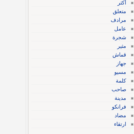
أكثر
متعلق
مرادف
عامل
شجرة
مثير
قماش
جهاز
مسيو
كلمة
صاحب
مدينة
فرانكو
مضاد
ارتقاء