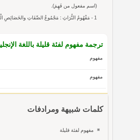
(اسم مفعول من فَهِمَ).
1 - مَفْهُومُ التُّرَاثِ : مَجْمُوعُ الصِّفَاتِ والخَصَائِصِ الْمُوَضِّحَةِ لِمَعْنَاهُ ومَدْلُول
ترجمة مفهوم لفئة قليلة باللغة الإنجلي
مفهوم
مفهوم
كلمات شبيهة ومرادفات
مفهوم لفئة قليلة