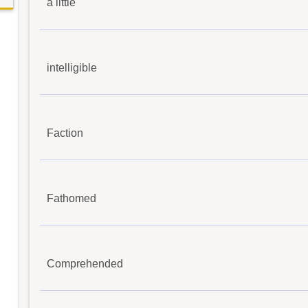
a little
intelligible
Faction
Fathomed
Comprehended