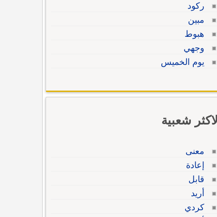
ركود
مبين
هبوط
وجهي
يوم الخميس
لاكثر شعبية
معنى
إعادة
قابل
أريد
كردي