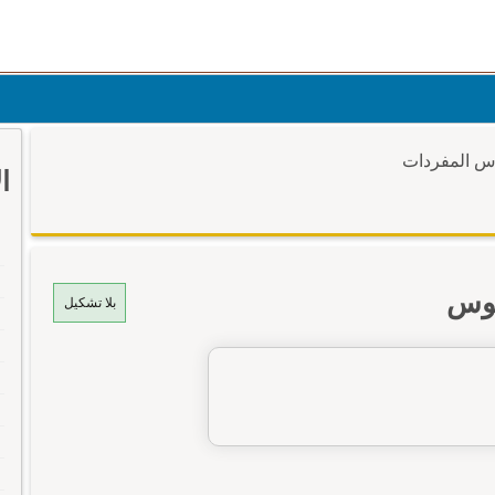
وس المفردات
ا
موس
بلا تشكيل