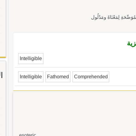
زية
Intelligible
ا
Intelligible
Fathomed
Comprehended
esoteric