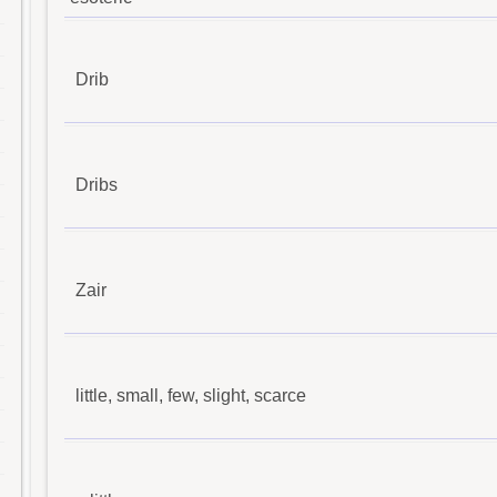
Drib
Dribs
Zair
little, small, few, slight, scarce