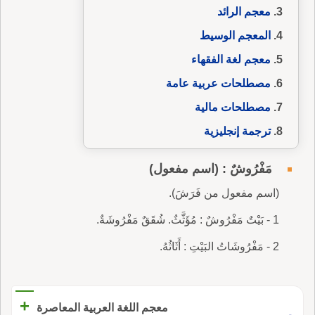
معجم الرائد
المعجم الوسيط
معجم لغة الفقهاء
مصطلحات عربية عامة
مصطلحات مالية
ترجمة إنجليزية
مَفْرُوشٌ : (اسم مفعول)
(اسم مفعول من فَرَشَ).
1 - بَيْتٌ مَفْرُوشٌ : مُؤَثَّثٌ. شُقَقٌ مَفْرُوشَةٌ.
2 - مَفْرُوشَاتُ البَيْتِ : أَثَاثُهُ.
+
معجم اللغة العربية المعاصرة