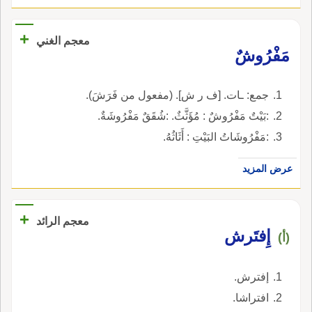
+
معجم الغني
مَفْرُوشٌ
جمع: ـات. [ف ر ش]. (مفعول من فَرَشَ).
:بَيْتٌ مَفْرُوشٌ : مُؤَثَّثٌ. :شُقَقٌ مَفْرُوشَةٌ.
:مَفْرُوشَاتُ البَيْتِ : أَثَاثُهُ.
عرض المزيد
+
معجم الرائد
إِفتَرش
(أ)
إفترش.
افتراشا.