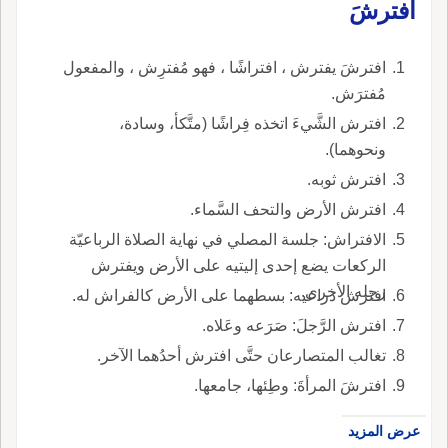
افترشَ
افترشَ يفترش ، افتراشًا ، فهو مُفترِش ، والمفعول
مُفترَش.
افترش الشَّيءَ اتخذه فِراشًا (متَّكأ، وسادة،
ونحوهما).
افترش ثوبه.
افترش الأرض والتحف السَّماء.
الافتراش: جلسة المصلي في نهاية الصلاة الرباعيّة
الركعات يضع إحدى إليتيه على الأرض ويفترش
رجله الأخرى.
افترش ذراعيه: بسطهما على الأرض كالفراش له.
افترش الرَّجلَ: صَرَعه وعَلاه.
تغالب المتصارعان حتَّى افترش أحدُهما الآخر.
افترشَ المرأةَ: وطِئها، جامعها.
عرض المزيد