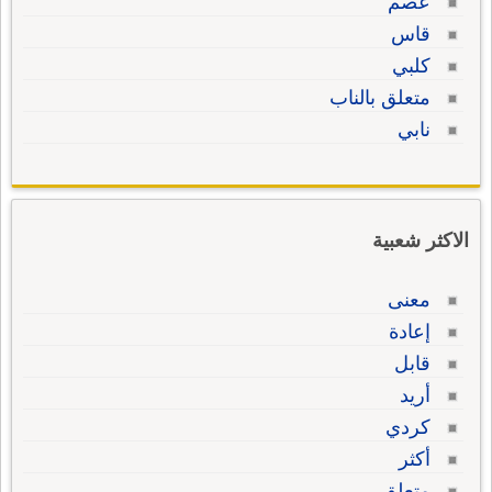
عصم
قاس
كلبي
متعلق بالناب
نابي
الاكثر شعبية
معنى
إعادة
قابل
أريد
كردي
أكثر
متعلق