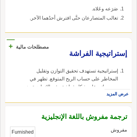
صَرَعه وعَلاه.
تغالب المتصارعان حتَّى افترش أحدُهما الآخر.
+
مصطلحات مالية
إستراتيجية الفراشة
إستراتيجية تستهدف تحقيق التوازن وتقليل
المخاطر على حساب الربح المتوقع. تظهر في
رسم بياني على شكل فراشة ، في الإنجليزية، هي
عرض المزيد
butterfly spread.
ترجمة مفروش باللغة الإنجليزية
مفروش
Furnished