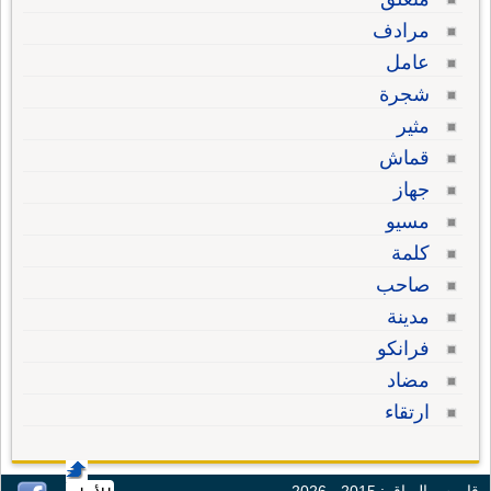
مرادف
عامل
شجرة
مثير
قماش
جهاز
مسيو
كلمة
صاحب
مدينة
فرانكو
مضاد
ارتقاء