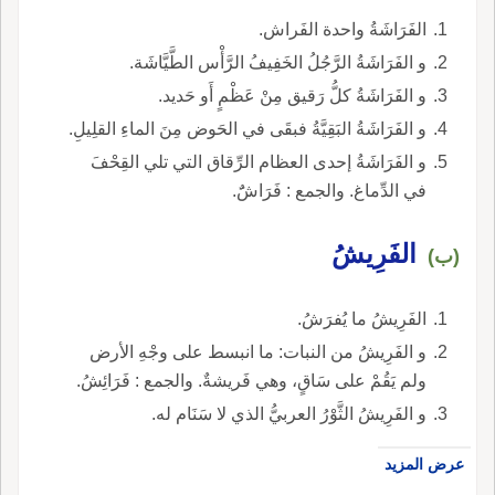
الفَرَاشَةُ واحدة الفَراش.
و الفَرَاشَةُ الرَّجُلُ الخَفِيفُ الرَّأْس الطَّيَّاشَة.
و الفَرَاشَةُ كلُّ رَقيق مِنْ عَظْمٍ أَو حَديد.
و الفَرَاشَةُ البَقِيَّةُ فبقَى في الحَوض مِنَ الماءِ القلِيلِ.
و الفَرَاشَةُ إحدى العظام الرِّقاق التي تلي القِحْفَ
في الدِّماغ. والجمع : فَرَاشٌَ.
الفَرِيشُ
(ب)
الفَرِيشُ ما يُفرَشُ.
و الفَرِيشُ من النبات: ما انبسط على وجْهِ الأرض
ولم يَقُمْ على سَاقٍ، وهي فَريشةٌ. والجمع : فَرَائِشُ.
و الفَرِيشُ الثَّوْرُ العربيُّ الذي لا سَنَام له.
عرض المزيد