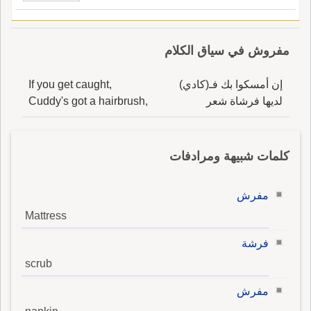
مفروش في سياق الكلام
إن أمسكوا بك فـ(كادي)
If you get caught,
لديها فرشاة شعر
Cuddy's got a hairbrush,
كلمات شبيهة ومرادفات
مفرش
Mattress
فرشة
scrub
مفرش