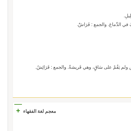
يلِ.
 في الدِّماغ. والجمع : فَرَاشٌَ.
لم يَقُمْ على سَاقٍ، وهي فَريشةٌ. والجمع : فَرَائِشُ.
+
معجم لغة الفقهاء