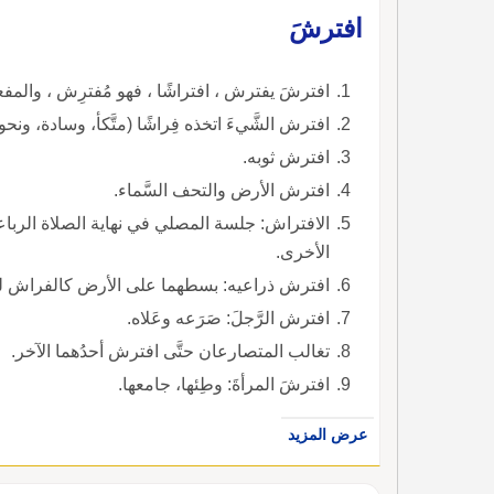
افترشَ
افترشَ يفترش ، افتراشًا ، فهو مُفترِش ، والمف
افترش الشَّيءَ اتخذه فِراشًا (متَّكأ، وسادة، ونحو
افترش ثوبه.
افترش الأرض والتحف السَّماء.
الافتراش: جلسة المصلي في نهاية الصلاة الربا
الأخرى.
افترش ذراعيه: بسطهما على الأرض كالفراش ل
افترش الرَّجلَ: صَرَعه وعَلاه.
تغالب المتصارعان حتَّى افترش أحدُهما الآخر.
افترشَ المرأةَ: وطِئها، جامعها.
عرض المزيد