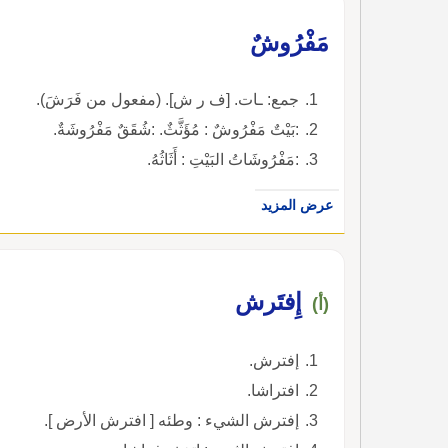
مَفْرُوشٌ
جمع: ـات. [ف ر ش]. (مفعول من فَرَشَ).
:بَيْتٌ مَفْرُوشٌ : مُؤَثَّثٌ. :شُقَقٌ مَفْرُوشَةٌ.
:مَفْرُوشَاتُ البَيْتِ : أَثَاثُهُ.
عرض المزيد
إِفتَرش
(أ)
إفترش.
افتراشا.
إفترش الشيء : وطئه [ افترش الأرض ].