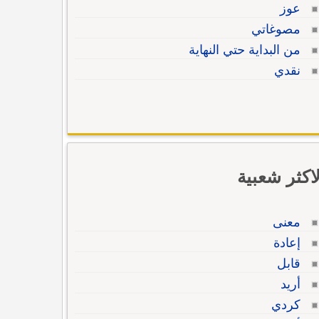
عوز
مصوغاتي
من البداية حتي النهاية
نقدي
لاكثر شعبية
معنى
إعادة
قابل
أريد
كردي