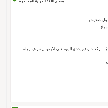
+
معجم اللغة العربية المعاصرة
عول مُفترَش.
هما).
عيّة الركعات يضع إحدى إليتيه على الأرض ويفترش رجله
ه.