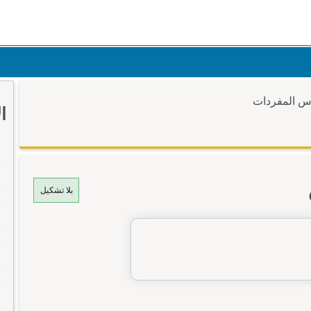
وس المفردات
ا
بلا تشكيل