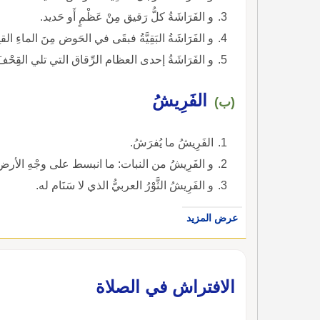
و الفَرَاشَةُ كلُّ رَقيق مِنْ عَظْمٍ أَو حَديد.
و الفَرَاشَةُ البَقِيَّةُ فبقَى في الحَوض مِنَ الماءِ القلِ
و الفَرَاشَةُ إحدى العظام الرِّقاق التي تلي القِحْفَ
الفَرِيشُ
(ب)
الفَرِيشُ ما يُفرَشُ.
و الفَرِيشُ من النبات: ما انبسط على وجْهِ الأرض و
و الفَرِيشُ الثَّوْرُ العربيُّ الذي لا سَنَام له.
عرض المزيد
‏الافتراش في الصلاة‏