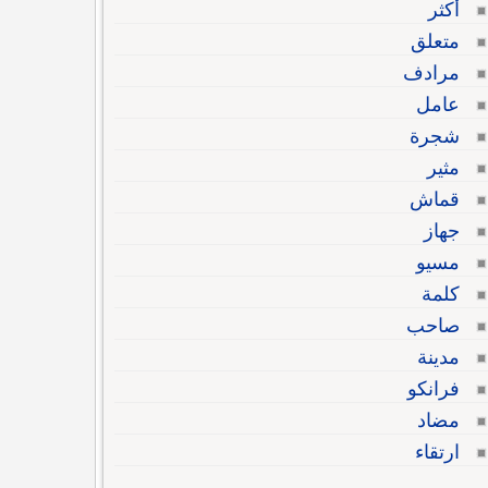
أكثر
متعلق
مرادف
عامل
شجرة
مثير
قماش
جهاز
مسيو
كلمة
صاحب
مدينة
فرانكو
مضاد
ارتقاء