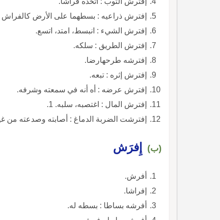
إفترش الثوب : اتخذه فراشا.
إفترش ذراعيه : بسطهما على الأرض كالفراش ل
إفترش الشيء : انبسط، امتد، اتسع.
إفترش الطريق : سلكه.
إفترشه طرحهارضا.
إفترش إثره : تبعه.
إفترش عرضه : أه أنه في سمعته وشرفه.
إفترش المال : اغتصبه، سلبه. 1.
إفترشت الضربة الدماغ : أصابته وصدعته من غي
إِفرَش
(ب)
أفرش.
إفراشا.
أفرشه بساطا : بسطه له.