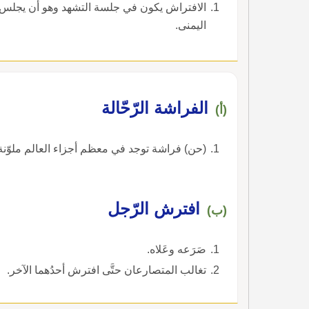
‏الافتراش يكون في جلسة التشهد وهو أن يجل
اليمنى‏.
الفراشة الرّحّالة
(أ)
(حن) فراشة توجد في معظم أجزاء العالم ملوّنة بال
افترش الرّجل
(ب)
صَرَعه وعَلاه.
تغالب المتصارعان حتَّى افترش أحدُهما الآخر.