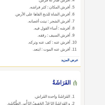
أفرش صار له فرش.
أفرش المكان : كثر فراشه.
أفرش الشاة للذبح القاها على الأرض.
أفرش الشجر : نبتت أغصانه.
أفرشه : أساء القول فيه.
أفرش السيف : رققه.
أفرش عنه : كف عنه وتركه.
أفرش عنه الموت : ابتعد.
عرض المزيد
الفَرَاشَةُ
(أ)
الفَرَاشَةُ واحدة الفَراش.
و الفَرَاشَةُ الرَّجُلُ الخَفِيفُ الرَّأْس الطَّيَّاشَة.