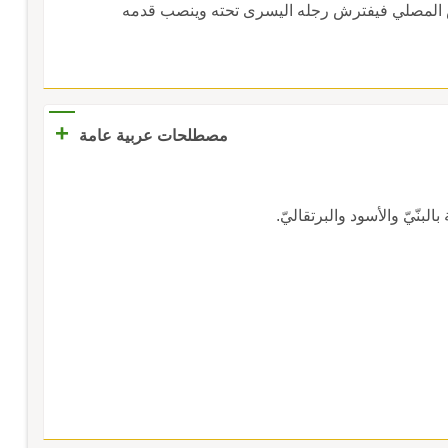
س المصلي فيفترش رجله اليسرى تحته وينصب قدمه
+
مصطلحات عربية عامة
بنّيّ والأسود والبرتقاليّ.