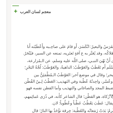
+
معجم لسان العرب
رَسُ والبعيرُ: انْكَسَرَ، أَو قامَ على صاحِـبه وأَعْطَبْته أَنا
اكُه، وقد يُعَبَّر به ع آفةٍ تَعتَريه، تمنعه عن السير، فيُنْحَرُ.
 أَنَّ نَهْيَ النبـي، صلى اللّه عليه وسلم، عن الـمُزارعة،
 أَم تَعْطَبُ والعَوْطَبُ: الداهيةُ، والعَوْطَبُ: لُجَّةُ البَحْرِ؛
بحر؛ وقال في موضع آخر: العَوْطَبُ الـمُطْمَئِنُّ بين
 وعُسْر، واحِدتُهُ عُطْبة وفي التهذيب: العَطْبُ لِـينُ القُطْن
ن بضبط المجد والصاغاني والتهذيب وأما القطن نفسه فهو
ه.
كاة، هو القطْن؛ قال الشاعر كأَنه، في ذُرَى عَمائِمهم،
ال: عَطَبَ يَعْطُبُ عَطْباً وعُطُوباً: لان.
مُ: بَدَتْ زَمَعاتُه والعُطْبة: خِرقة تؤْخَذُ بها النارُ؛ قال