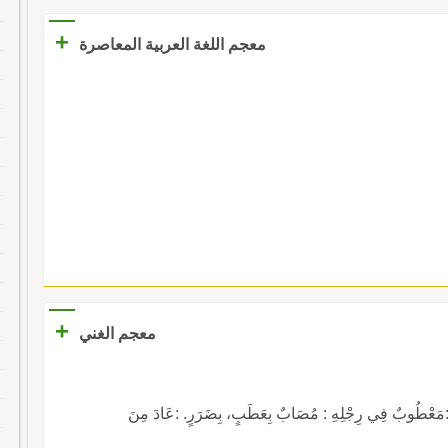
+
معجم اللغة العربية المعاصرة
+
معجم الغني
ٌ فِي رِجْلِهِ : مُصَابٌ بِعَطَبٍ، بِضَرَرٍ. :عَادَ مِنَ