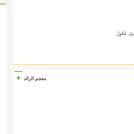
، مُعْوِزٌ.
+
معجم الرائد