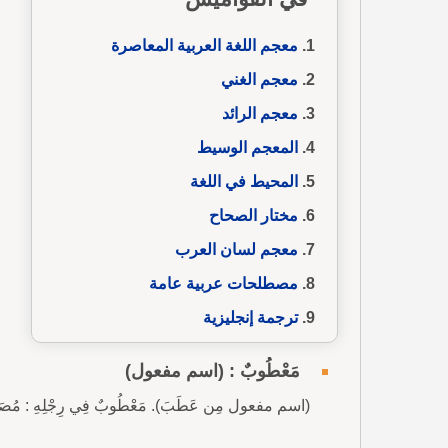
معجم اللغة العربية المعاصرة
معجم الغني
معجم الرائد
المعجم الوسيط
المحيط في اللغة
مختار الصحاح
معجم لسان العرب
مصطلحات عربية عامة
ترجمة إنجليزية
مَعْطُوبٌ : (اسم مفعول)
(اسم مفعول مِن عَطَبَ). مَعْطُوبٌ فِي رِجْلِهِ : مُصَابٌ بِ