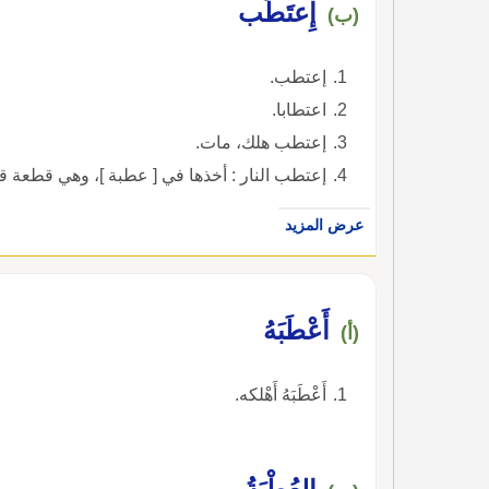
إِعتَطَب
(ب)
إعتطب.
اعتطابا.
إعتطب هلك، مات.
إعتطب النار : أخذها في [ عطبة ]، وهي قطعة قم
عرض المزيد
أَعْطَبَهُ
(أ)
أَعْطَبَهُ أَهْلكه.