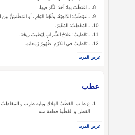
ـ اعْتَطَبَ بها: أخَذَ النَّارَ فيها.
ـ عَوْطَبُ: الدَّاهِيَةُ، ولُجَّةُ البَحْرِ، أو المُطْمَئِنُّ بينَ 
ـ المُعْطِبُ: المُقْتِرُ.
ـ تَعْطيبُ: علاجُ الشَّرابِ لِيَطيبَ ريحُهُ.
ـ تَعْطيبُ في الكَرْمِ: ظُهُورُ زَمَعاتِهِ.
عرض المزيد
عطب
ع ط ب: العَطَبُ الهلاك وبابه طرِب و المَعَاطِبُ 
القطن و العُطْبةُ قطعة منه.
عرض المزيد