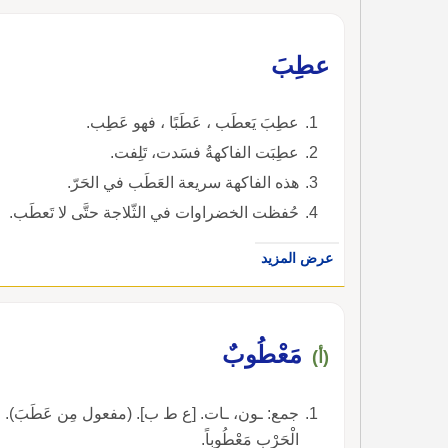
عطِبَ
عطِبَ يَعطَب ، عَطَبًا ، فهو عَطِب.
عطِبَت الفاكهةُ فسَدت، تَلِفت.
هذه الفاكهة سريعة العَطَب في الحَرّ.
حُفظت الخضراوات في الثّلاجة حتَّى لا تَعطَب.
عرض المزيد
مَعْطُوبٌ
(أ)
جمع: ـون، ـات. [ع ط ب]. (مفعول مِن عَطَبَ). :مَعْطُوب
الْحَرْبِ مَعْطُوباً.