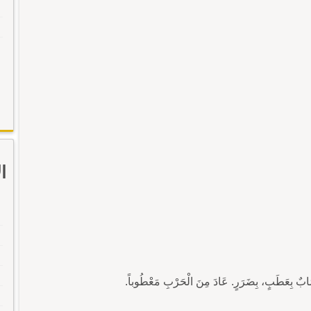
ا
عَطَبٍ، بِضَرَرٍ. عَادَ مِنَ الْحَرْبِ مَعْطُوباً.