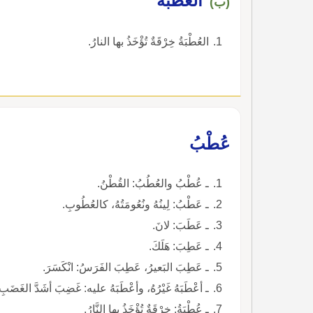
العُطْبَةُ
(ب)
العُطْبَةُ خِرْقَةٌ تُؤْخَذُ بها النارُ.
عُطْبُ
ـ عُطْبُ والعُطُبُ: القُطْنُ.
ـ عَطْبُ: لِينُهُ ونُعُومَتُهُ، كالعُطُوبِ.
ـ عَطَبَ: لانَ.
ـ عَطِبَ: هَلَكَ.
ـ عَطِبَ البَعيرُ، عَطِبَ الفَرَسُ: انْكَسَرَ.
ـ أعْطَبَهُ غَيْرُهُ، وأعْطَبَهُ عليه: غَضِبَ أشَدَّ الغَضَبِ
ـ عُطْبَةُ: خِرْقَةٌ تُؤْخَذُ بها النَّارُ.