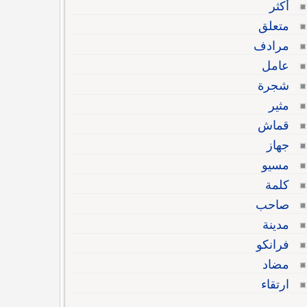
أكثر
متعلق
مرادف
عامل
شجرة
مثير
قماش
جهاز
مسيو
كلمة
صاحب
مدينة
فرانكو
مضاد
ارتقاء