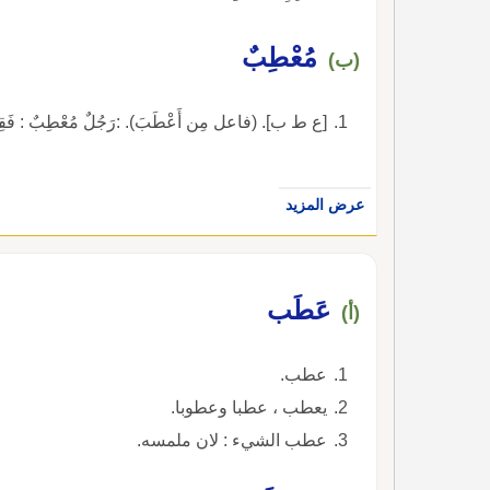
مُعْطِبٌ
(ب)
[ع ط ب]. (فاعل مِن أَعْطَبَ). :رَجُلٌ مُعْطِبٌ : فَقِيرٌ
عرض المزيد
عَطَب
(أ)
عطب.
يعطب ، عطبا وعطوبا.
عطب الشيء : لان ملمسه.