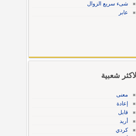
شىء سريع الزوال
عابر
لاكثر شعبية
معنى
إعادة
قابل
أريد
كردي