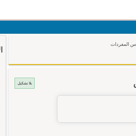
وس المفردات
ا
بلا تشكيل