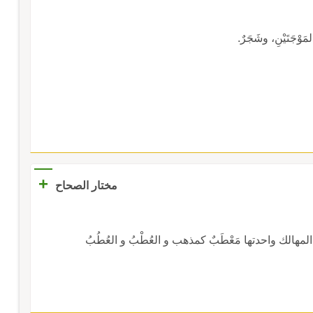
المَوْجَتَيْنِ، وشَجَرٌ.
+
مختار الصحاح
المهالك واحدتها مَعْطَبٌ كمذهب و العُطْبُ و العُطُبُ