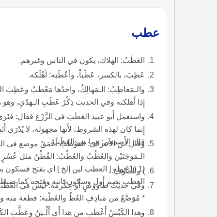
عطب
العَطَبُ: الهلاك، يكون في الناس وغيرهم.
عَطِبَ، بالكسر، عَطَباً، وأَعْطَبه: أَهْلَكه.
والـمَعاطِبُ: الـمَهالِكُ، واحدُها مَعْطَبٌ وعَطِبَ الفَ
إِذا أَهلكته وفي الحديث ذِكْرُ عَطَبِ الـهَدْيِ، وهو هَل
واستعمل أَبو عبيد العَطَبَ في الزَّرْع فقال: فنَرَى
إِنما كان لهذه الشروط، لأَنها مجهولة، لا يُدْرَى أَتَسْلَم
قال الأَصمعي: هما من العَطَب.
وقال ابن الأَعرابي: العَوْطَبُ أَعْمَقُ موضع في ال
الـمَوجَتَيْن والعُطُبُ والعُطْبُ: القُطْنُ مثل عُسُرٍ
(1 (1 قوله [ العطب لين إلخ ] أي بفتح فسكو
) والصُّوفِ.
العطب بضم أول وسكون ثانيه وفتحه كما ضبطو
وفي حديث طاووسٍ أَو عِكْرمة: ليس في العُطْب ز
* مُوَضَّعٌ من مَنادِفِ العُطُ والعُطْبة: قطعة منه ويق
وهذا الكَبْشُ أَعْطَب من هذا أَي أَلْـيَنُ وعَطَّبَ الكَر