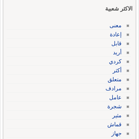
الاكثر شعبية
معنى
إعادة
قابل
أريد
كردي
أكثر
متعلق
مرادف
عامل
شجرة
مثير
قماش
جهاز