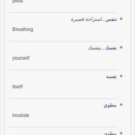
pleat
تنفس
, استراحة قصيرة
Breathing
نفسك
, بنفسك
yourself
نفسه
Itself
مطوي
Involute
مطوي