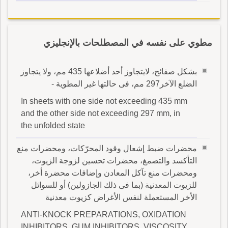
مطوي على نفسه في المصطلحات بالإنجليزي
بشكل صفائح، لايتجاوز أحد أضلاعها 435 مم، ولا يتجاوز
الضلع الآخر297 مم، فى حالتها غير المطوية -
In sheets with one side not exceeding 435 mm
and the other side not exceeding 297 mm, in
the unfolded state
محضرات ضبط إشعال وقود المحرّكات، ومحضرات منع
التأكسد والتصمغ، محضرات تحسين لزوجة الزيوت،
ومحضرات منع تآكل المعادن وإضافات محضرة أخر،
للزيوت المعدنية (بما فى ذلك الجازولين) أو للسوائل
الأخر المستعملة لنفس الأغراض كزيوت معدنية
ANTI-KNOCK PREPARATIONS, OXIDATION
INHIBITORS, GUM INHIBITORS, VISCOSITY