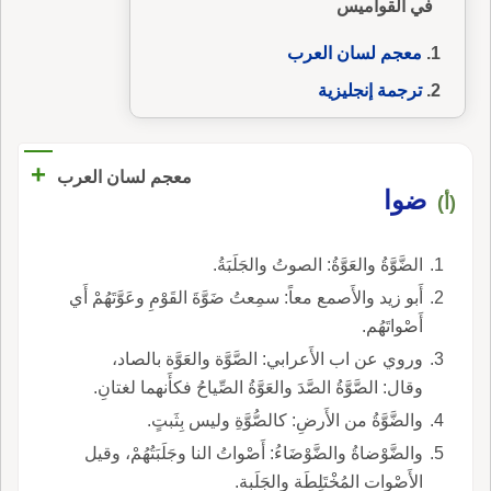
في القواميس
معجم لسان العرب
ترجمة إنجليزية
+
معجم لسان العرب
ضوا
(أ)
الضَّوَّةُ والعَوَّةُ: الصوتُ والجَلَبَةُ.
أَبو زيد والأَصمع معاً: سمِعتُ ضَوَّةَ القَوْمِ وعَوَّتَهُمْ أَي
أَصْواتَهُم.
وروي عن اب الأَعرابي: الصَّوَّة والعَوَّة بالصاد،
وقال: الصَّوَّةُ الصَّدَ والعَوَّةُ الصِّياحُ فكأَنهما لغتانِ.
والضَّوَّةُ من الأَرضِ: كالصُّوَّةِ وليس بِثَبتٍ.
والضَّوْضاةُ والضَّوْضَاءُ: أَصْواتُ النا وجَلَبَتُهُمْ، وقيل
الأَصْوات المُخْتَلِطَة والجَلَبة.