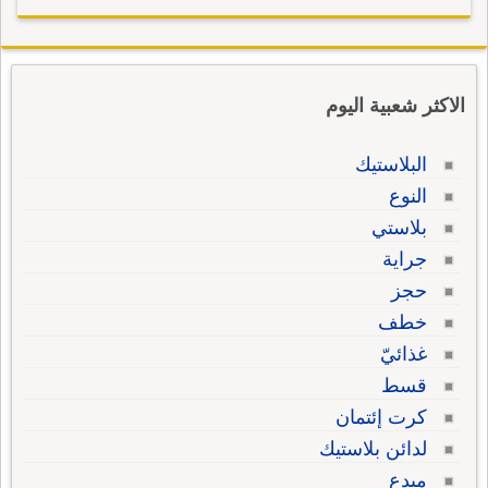
الاكثر شعبية اليوم
البلاستيك
النوع
بلاستي
جراية
حجز
خطف
غذائيّ
قسط
كرت إئتمان
لدائن بلاستيك
مبدع