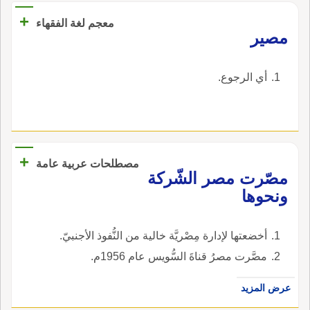
+
معجم لغة الفقهاء
‏مصير‏
‏أي الرجوع‏.
+
مصطلحات عربية عامة
مصّرت مصر الشّركة
ونحوها
أخضعتها لإدارة مِصْريَّة خالية من النُّفوذ الأجنبيّ.
مصَّرت مصرُ قناةَ السُّويس عام 1956م.
عرض المزيد