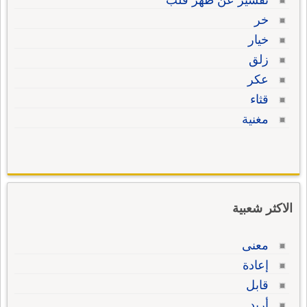
تفسير عن ظهر قلب
خر
خيار
زلق
عكر
قثاء
مغنية
الاكثر شعبية
معنى
إعادة
قابل
أريد