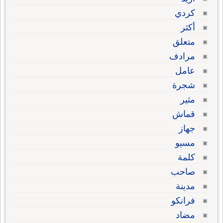
كردي
أكثر
متعلق
مرادف
عامل
شجرة
مثير
قماش
جهاز
مسيو
كلمة
صاحب
مدينة
فرانكو
مضاد