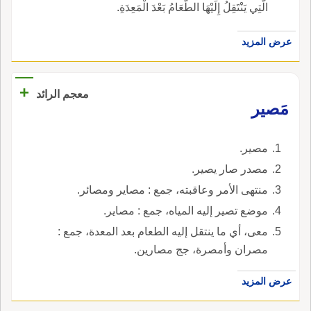
الَّتِي يَنْتَقِلُ إِلَيْهَا الطَّعَامُ بَعْدَ الْمَعِدَةِ.
عرض المزيد
+
معجم الرائد
مَصير
مصير.
مصدر صار يصير.
منتهى الأمر وعاقبته، جمع : مصاير ومصائر.
موضع تصير إليه المياه، جمع : مصاير.
معى، أي ما ينتقل إليه الطعام بعد المعدة، جمع :
مصران وأمصرة، جج مصارين.
عرض المزيد