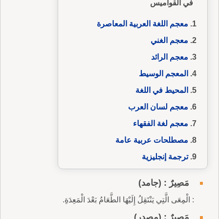
في القواميس
معجم اللغة العربية المعاصرة
معجم الغني
معجم الرائد
المعجم الوسيط
المحيط في اللغة
معجم لسان العرب
معجم لغة الفقهاء
مصطلحات عربية عامة
ترجمة إنجليزية
مَصِيرٌ : (جامد)
: الْمِعَى الَّتِي يَنْتَقِلُ إِلَيْهَا الطَّعَامُ بَعْدَ الْمَعِدَةِ.
مَصِيرٌ : (مصدر)