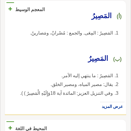
+
المعجم الوسيط
المَصِيرُ
(أ)
المَصِيرُ : المِعَى. والجمع : مُصْرانٌ، ومَصارينُ.
المَصِيرُ
(ب)
المَصِيرُ : ما ينتهي إليه الأمر.
يقال: مصير المياه، ومصير الخلق.
وفي التنزيل العزيز: المائدة آية 18وَإِلَيْهِ الْمَصِيرُ ) ).
عرض المزيد
+
المحيط في اللغة