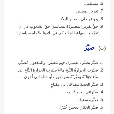
مستقبل.
تقرير المصير.
يقبض على مصائر البلاد.
حقُّ تقرير المصير: (السياسة) حقّ الشعوب في أن
تقرِّر بنفسها نظامَ الحكم في بلادها واتِّجاه سياستها
وربط علاقاتها مع سائر الدول دون الرجوع إلى
صيَّرَ
سلطة خارجيّة.
(ب)
صيَّرَ يصيِّر ، تصييرًا ، فهو مُصيِّر ، والمفعول مُصيَّر.
صيَّرتِ الحرارةُ الثَّلجَ ماءً/ صيَّرتِ الحرارةُ الثَّلجَ إلى
ماء حوَّلتْهُ وغيَّرتْهُ من صورة أو حالة إلى أخرى.
صيَّر الحديدَ مفتاحًا/ إلى مفتاحٍ.
صيّرتني الحاجةُ إليه.
صيَّره سعيدًا.
صيَّر الخبَّازُ العجينَ خُبْزًا.