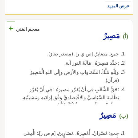
عرض المزيد
+
معجم الغني
مَصِيرٌ
(أ)
جمع: مَصَايِرُ. [ص ي ر]. (مصدر صَارَ).
:حَدَّدَ مَصِيرَهُ : مَآلَهُ.النور آية.
وَلِلَّهِ مُلْكُ السَّمَاوَاتِ وَالأَرْضِ وَإِلَى اللهِ الْمَصِيرُ
(قرآن).
:حَقُّ الشَّعْبِ فِي أَنْ يُقَرِّرَ مَصِيرَهُ : فِي أَنْ يُقَرِّرَ
نِظَامَهُ السِّيَاسِيَّ وَالاقْتِصَادِيَّ وَفْقَ إِرَادَتِهِ وَمَشِيئَتِهِ.
:حَقُّ تَقْرِيرِ الْمَصِيرِ حَقُّ كُلِّ الشُّعُوبِ.
مَصِيرٌ
(ب)
جمع: مُصْرَانٌ، أَمْصِرَةٌ، مَصَارِينُ. [م ص ر].: الْمِعَى