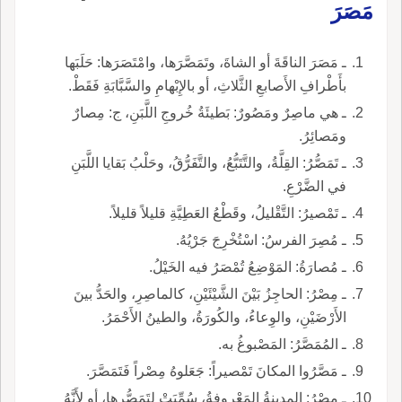
مَصَرَ
ـ مَصَرَ الناقَةَ أو الشاةَ، وتَمَصَّرَها، وامْتَصَرَها: حَلَبَها
بأَطْرافِ الأَصابعِ الثَّلاثِ، أو بالإِبْهامِ والسَّبَّابَةِ فَقَطْ.
ـ هي ماصِرٌ ومَصُورٌ: بَطيئَةُ خُروجِ اللَّبَنِ، ج: مِصارٌ
ومَصائِرُ.
ـ تَمَصُّرُ: القِلَّةُ، والتَّتَبُّعُ، والتَّفَرُّقُ، وحَلْبُ بَقايا اللَّبَنِ
في الضَّرْعِ.
ـ تَمْصيرُ: التَّقْليلُ، وقَطْعُ العَطِيَّةِ قليلاً قليلاً.
ـ مُصِرَ الفرسُ: اسْتُخْرِجَ جَرْيُهُ.
ـ مُصارَةُ: المَوْضِعُ تُمْصَرُ فيه الخَيْلُ.
ـ مِصْرُ: الحاجِزُ بَيْنَ الشَّيْئَيْنِ، كالماصِرِ، والحَدُّ بينَ
الأَرْضَيْنِ، والوِعاءُ، والكُورَةُ، والطينُ الأَحْمَرُ.
ـ المُمَصَّرُ: المَصْبوغُ به.
ـ مَصَّرُوا المكانَ تَمْصيراً: جَعَلوهُ مِصْراً فَتَمَصَّرَ.
ـ مِصْرُ: المدينةُ المَعْروفةُ، سُمِّيَتْ لِتَمَصُّرِها، أو لأَنَّهُ