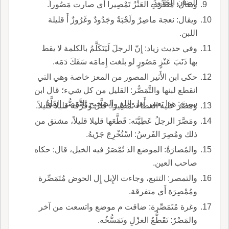
الضأْن الجَدُودُ.
ويقال: مَصَّرَتِ العَنْزُ تَمْصِيرا أَي صارت مَصُوراً.
ويقال: نعجة ماصِرٌ ولَجْبَةٌ وجَدُودٌ وغَرُوزٌ أَ قليلة
اللبن.
وفي حديث زياد: إِنّ الرجلَ لَيَتَكَلَّمُ بالكلمة لا يقط
بها ذَنَبَ عَنْزٍ مَصُورٍ لو بلغت إِمامَه سَفَكَ دَمَه.
حكى ابن الأَثير المصور من المعز خاصة وهي التي
انقطع لبنها والتَّمَصُّر: القليل من كل شيء؛ قال ابن
سيده: هذا تعبير أَهل اللغ والصحيح التَّمَصُّر القِلَّةُ.
ومَصَّر عليه العَطاءَ تَمْصِيراً: قَلَّل وفَرَّقَه قليلاً قليلاً.
ومَصَّرَ الرجلُ عَطِيَّتَه: قَطَّعَها قليلا قليلاً، مشتق من
ذلك ومُصِرَ الفَرسُ: اسْتُخْرِجَ جَرْيهُ.
والمُصارَةُ: الموضع الذ تُمْصَرُ فيه الخيل، قال: حكاه
صاحب العين.
والتمصر: التتبع، وجاءت الإِبل إِل الحوض مُتَمَصِّرة
ومُمْصِرَة أَي متفرقة.
وغرة مُتَمَصِّرة: ضاقت م موضع واتسعت من آخر
والمَصْرُ: تَقَطُّعُ الغزْلِ وتَمَسُّخُه.