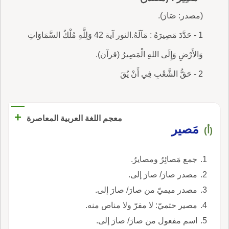
(مصدر: صَارَ).
1 - حَدَّدَ مَصِيرَهُ : مَآلَهُ.النور آية 42 وَلِلَّهِ مُلْكُ السَّمَاوَاتِ
وَالأَرْضِ وَإِلَى اللهِ الْمَصِيرُ (قرآن).
2 - حَقُّ الشَّعْبِ فِي أَنْ يُقَ
+
معجم اللغة العربية المعاصرة
مَصير
(أ)
جمع مَصائِرُ ومصايرُ.
مصدر صارَ/ صارَ إلى.
مصدر ميميّ من صارَ/ صارَ إلى.
مصير حتميّ: لا مفرّ ولا مناص منه.
اسم مفعول من صارَ/ صارَ إلى.