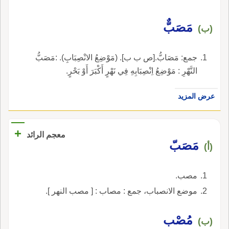
مَصَبٌّ
(ب)
جمع: مَصَابُّ.[ص ب ب]. (مَوْضِعُ الانْصِبَابِ). :مَصَبُّ
النَّهْرِ : مَوْضِعُ اِنْصِبَابِهِ فِي نَهْرٍ أَكْبَرَ أَوْ بَحْرٍ.
عرض المزيد
+
معجم الرائد
مَصَبّ
(أ)
مصب.
موضع الانصباب، جمع : مصاب : [ مصب النهر ].
مُصْب
(ب)