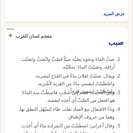
عرض المزيد
+
معجم لسان العرب
صبب
صبَّ الماءَ ونحوه يَصُبُّه صبّاً فَصُبَّ وانْصَبَّ وتَصَبَّبَ:
أَراقه، وصَبَبْتُ الماءَ: سَكَبْتُه.
ويقال: صَبَبْتُ لفلان ماءً في القَدَح ليشربه،
واصْطَبَبْتُ لنفسي ماءً من القِربة لأَشْرَبه،
واصْطَبَبْتُ لنفسي قدحاً.
وفي الحديث: فقام إِلى شَجْبٍ فاصطَبَّ منه الماءَ؛
هو افتعل من الصَّبِّ أَي أَخذه لنفسه.
وتاءُ الافتعال مع الصاد تقلب طاء ليَسْهُل النطق بها،
وهما من حروف الإِطباق.
وقال أَعرابي: اصطَبَبْتُ من الـمَزادة ماءً أَي أَخذت