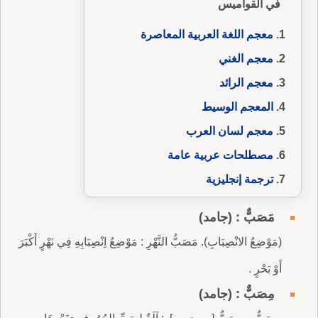
في القواميس
معجم اللغة العربية المعاصرة
معجم الغني
معجم الرائد
المعجم الوسيط
معجم لسان العرب
مصطلحات عربية عامة
ترجمة إنجليزية
مَصَبٌّ : (جامد)
(مَوْضِعُ الانْصِبَابِ). مَصَبُّ النَّهْرِ : مَوْضِعُ اِنْصِبَابِهِ فِي نَهْرٍ أَكْبَرَ
أَوْ بَحْرٍ .
مِصَبٌّ : (جامد)