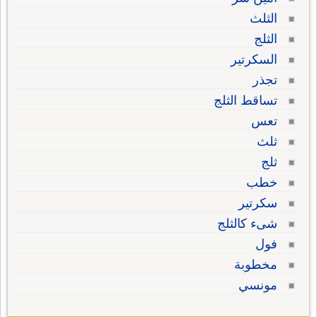
الثلث
الثلج
السكرتير
تجذر
تساقط الثلج
تعس
ثلث
ثلج
خطب
سكرتير
شىء كالثلج
فول
مخطوبة
مونسي