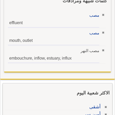
كلمات شبيهة ومرادفات
مصب
effluent
مصب
mouth, outlet
مصب النهر
embouchure, inflow, estuary, influx
الاكثر شعبية اليوم
أشقى
أمين سر