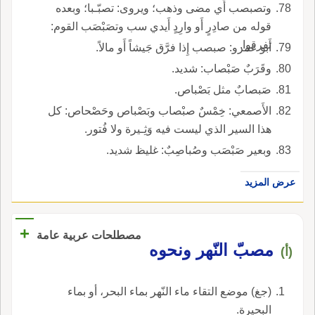
وتصبصب أَي مضى وذهب؛ ويروى: تصبّـبا؛ وبعده
قوله من صادِرٍ أَو وارِدٍ أَيدي سب وتصَبْصَب القوم:
تفرقوا.
أَبو عمرو: صبصب إِذا فرَّق جَيشاً أَو مالاً.
وقَرَبٌ صَبْصاب: شديد.
صَبصابٌ مثل بَصْباص.
الأَصمعي: خِمْسٌ صبْصاب وبَصْباص وحَصْحاص: كل
هذا السير الذي ليست فيه وَثِـيرة ولا فُتور.
وبعير صَبْصَب وصُباصِبٌ: غليظ شديد.
عرض المزيد
+
مصطلحات عربية عامة
مصبّ النّهر ونحوه
(أ)
(جغ) موضع التقاء ماء النّهر بماء البحر، أو بماء
البحيرة.