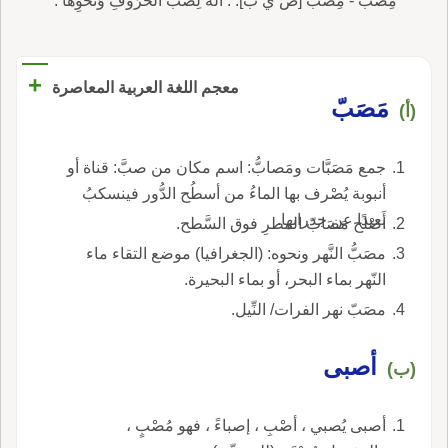
مِصَبٌّ - مِصَبٌّ [ص ي ب]. : آلَةٌ لِصَبِّ الحُرُوفِ وَنَحْوِهَا .
+
معجم اللغة العربية المعاصرة
مَصَبّ
(أ)
جمع مَصَبَّات ومَصابُّ: اسم مكان من صبَّ: قناة أو
أنبوبة يُصْرف بها الماءُ من أسطُح الدُّور فينسكبُ
بعيدًا عن جدرانها.
أَصْلح مَصَابّ المطرِ فوق السَّطح.
مصَبُّ النَّهر ونحوه: (الجغرافيا) موضع التقاء ماء
النّهر بماء البحر، أو بماء البحيرة.
مصَبّ نهر الفرات/ النِّيل.
أصبى
(ب)
أصبى يُصبي ، أصْبِ ، إصباءً ، فهو مُصْبٍ ،