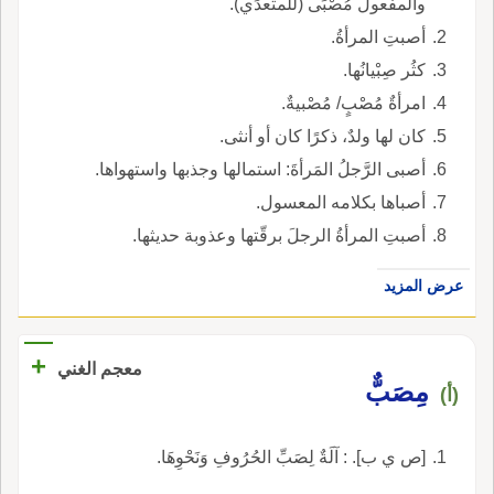
والمفعول مُصْبًى (للمتعدِّي).
أصبتِ المرأةُ.
كثُر صِبْيانُها.
امرأةٌ مُصْبٍ/ مُصْبيةٌ.
كان لها ولدٌ، ذكرًا كان أو أنثى.
أصبى الرَّجلُ المَرأةَ: استمالها وجذبها واستهواها.
أصباها بكلامه المعسول.
أصبتِ المرأةُ الرجلَ برقّتها وعذوبة حديثها.
عرض المزيد
+
معجم الغني
مِصَبٌّ
(أ)
[ص ي ب]. : آلَةٌ لِصَبِّ الحُرُوفِ وَنَحْوِهَا.