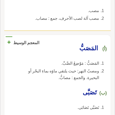
مصب.
مصب آلة لصب الأحرف، جمع : مصاب.
+
المعجم الوسيط
المَصَبُّ
(أ)
المَصَبُّ : مَوْضِعُ الصَّبِّ.
ومصبّ النهر: حيث يلتقي ماؤه بماءِ البحْر أو
البحيرة. والجمع : مصابُّ.
تَصَبَّى
(ب)
تَصَبَّى تَصَابَى.