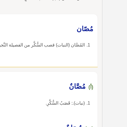
مُصّان
المُصَّان (النبات) قصب السُّكَّر من الفصيلة النَّج
مُصَّانٌ
(أ)
(نبات).: قَصَبُ السُّكَّرِ.