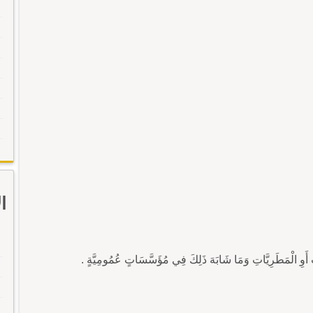
ا
أَوِ الْمَطَرِيَّاتِ وَمَا شَابَهَ ذَلِكَ فِي مُؤَسَّسَاتٍ عُمُومِيَّةٍ .