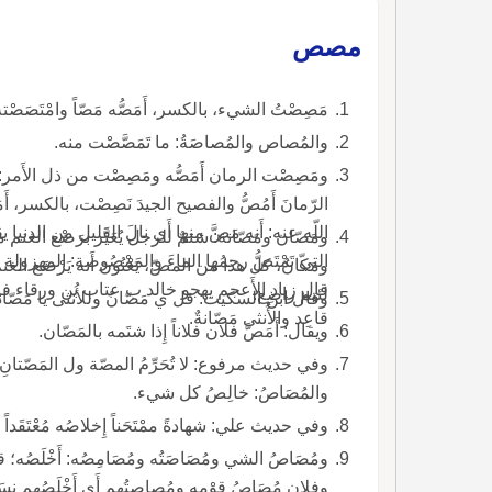
مصص
مَصِصْتُ الشيء، بالكسر، أَمَصُّه مَصّاً وامْتَصَصْته وا
والمُصاص والمُصاصَةُ: ما تَمَصَّصْت منه.
ومَصِصْت الرمان أَمَصُّه ومَصِصْت من ذل الأَمر
الرّمانَ أَمُصُّ والفصيح الجيدَ نَصِصْت،
التي تَمْتَصُّ رحِمُها الماءَ والمَمْصُوصة: المهزولة من 
ومَكّانٌ، كل هذا من المصّ، يَعْنُون أَنه يَرْضَع ال
قال زياد الأَعجم يهجو خالد ب عتاب بن ورقاء فإِن تَكُ
لئيم راضِع.
وقال ابن السكيت: قل ي مَصّانُ وللأُنثى يا مَصّانةُ ولا تقل يا ماصّان.
قاعِد والأُنثى مَصّانةٌ.
ويقال: أَمَصَّ فلان فلاناً إِذا شتَمه بالمَصّان.
وفي حديث مرفوع: لا تُحَرِّمُ المصّة ول المَصّتانِ ولا ا
والمُصَاصُ: خالِصُ كل شيء.
وفي حديث علي: شهادةً ممْتَحَناً إِخلاصُه مُعْتَقَد
ومُصَاصُ الشي ومُصَاصَتُه ومُصَامِصُه: أَخْلَصُه؛ قال أَ
وفلان مُصَاصُ قوْمِه ومُصاصتُهم أَي أَخْ