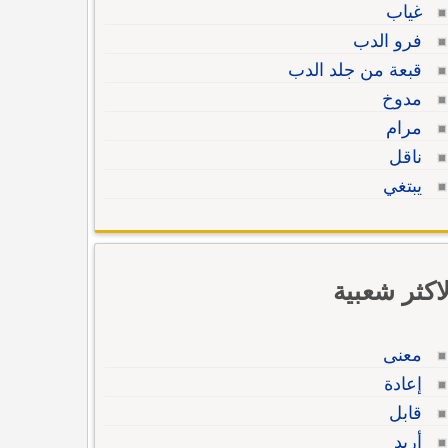
غياب
فرو الدب
قبعة من جلد الدب
مدوخ
مرام
ناقل
يبتغي
لاكثر شعبية
معنى
إعادة
قابل
أريد