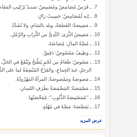
ـ فَرَسٌ مُصَامِصٌ ومُصَمِصٌ: شديدُ تَرْكِيبِ المَفَاص
ـ إنه لَمُصَامِصٌ: حَسِيبٌ زاكٍ.
ـ مَصِيصَةُ: القَصْعَةُ، وبلد بالشامِ، ولا تُشَدَّدُ.
ـ مَصِيصُ الثَّرَى: النَّدِيُّ من التُّرابِ والرَّمْلِ.
ـ مُصَّةُ المالِ: مُصَاصُهُ.
ـ وظِيفٌ مَمْصُوصٌ: دَقِيقٌ.
ـ مَصُوصُ: طَعَامٌ من لَحْمٍ يُطْبَخُ ويُنْقَعُ في الخَل
الرجلِ عندَ الجِماعِ، والفَرْجُ المُنْشِفَةُ لما على الذَّك
ـ مَصوصَةُ ومَمْصوصَةُ: المرأةُ المَهْزُولَةُ.
ـ مَصْمَصَةُ: المَضْمَضَةُ بطَرَفِ اللسانِ.
ـ ‘‘مُمَصْمِصَةُ الذُّنُوبِ’‘: مُمَحِّصَتُها.
ـ تَمَصَّصَهُ: مَصَّهُ في مُهْلَةٍ.
عرض المزيد