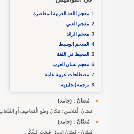
معجم اللغة العربية المعاصرة
معجم الغني
معجم الرائد
المعجم الوسيط
المحيط في اللغة
معجم لسان العرب
مصطلحات عربية عامة
ترجمة إنجليزية
مُصَانٌ : (جامد)
مَصَانُ الْمَلاَبِسِ : مَكَانُ وَضْعِ الْمَعَاطِفِ أَوِ القُبَّعَاتِ 
مُصَّانٌ : (جامد)
مُصَّانٌ - مُصَّانٌ (نب).: قَصَبُ السُّكَّرِ.