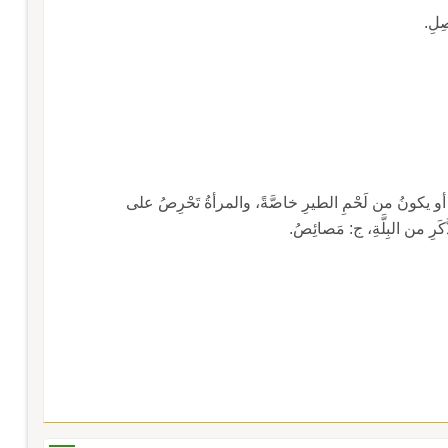
ِلِ.
ِّ، أو يكونُ من لَحْمِ الطيرِ خاصَّةً، والمرأةُ تَحْرِصُ على
َرِ من البِلَّةِ، ج: مَصائِصُ.