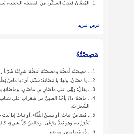
المُصَّانُ قَصَبُ السكَّر، من الفصيلة النجيلية، يُستخرَجُ السكر من عَصِيره.
عرض المزيد
مَصِصْتُهُ
ـ مَصِصْتُهُ أمَصُّهُ ومَصَصْتُهُ أمُصُّهُ: شَرِبْتُهُ شُرْباً 
ـ يا مَصَّانُ، ولها: يا مَصَّانَةُ: شَتْمٌ، أي: يا ماصَّ بَظْرِ أ
ـ يقالُ: ويْلِي على ماصَّانِ بنِ ماصَّانِ، وماصَّانَةِ بنِ
ـ ماصَّةُ: داءٌ يأخُذُ الصبِيَّ من شَعَراتٍ على سَنَاسِنِ 
الشَّعَرَاتُ.
ـ مُصَاصُ: نباتٌ، أو يَبِيسُ الثُّدَّاءِ، أو نباتٌ إذا نَبَتَ بك
يُخْرَزُ به، وهو يُعَدُّ مَرْعًى، وخالِصُ كلِّ شيءٍ، كال
ـ ذُو مُصامِصٍ: موضع.