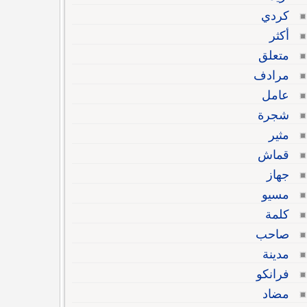
كردي
أكثر
متعلق
مرادف
عامل
شجرة
مثير
قماش
جهاز
مسيو
كلمة
صاحب
مدينة
فرانكو
مضاد