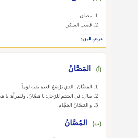
مصان.
قصب السكر.
عرض المزيد
المَصَّانُ
(أ)
المَصَّانُ : الذي يَرْضَعُ الغنمَ بفيه لؤماً.
يقال: في الشتم للرّجل: يا مَصَّانُ، وللمرأَة: يا مَص
و المَصَّانُ الحَجَّام.
المُصَّانُ
(ب)