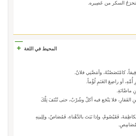
+
المحيط في اللغة
رفِيقاً، كامْتَصَصْتُهُ، وأمَصَّنِي فلانٌ.
ُمِّهِ، أو راضِعَ الغَنَمِ لُؤْماً.
 ماصَّانَةِ.
الفَقارِ، فلا يَنْجَع فيه أكلٌ وشُرْبٌ، حتى تُنْتَفَ تِلْكَ
اظِمَةَ، فَقَيْصُومٌ، وإذا نَبَتَ بالدَّهْناءِ، فَمُصَاصٌ، ولِلِينِهِ
مُصَامِصِ.