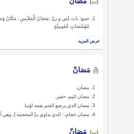
مُصَانٌ
(ب)
جمع: ـات. [ص و ن]. :مَصَانُ الْمَلاَبِسِ : مَكَانُ وَضْعِ الْم
مُؤَسَّسَاتٍ عُمُومِيَّةٍ.
عرض المزيد
مَصَانّ
(أ)
مصان.
مصان لئيم، حقير.
مصان الذي يرضع الغنم بفمه لؤما.
مصان حجام، : الذي يداوي بـ[ المحجمة ]، وهي
مَصَانّ
(ب)