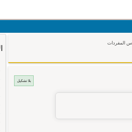
وس المفردات
ا
بلا تشكيل