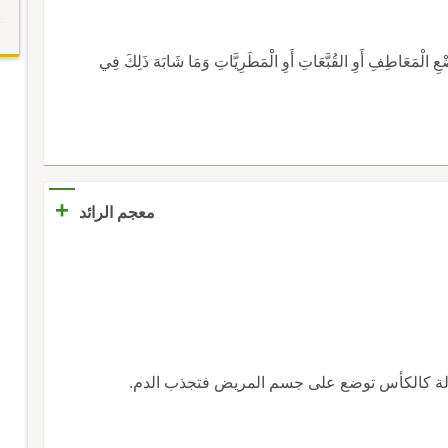
َعَاطِفِ أَوِ القُبَّعَاتِ أَوِ الْمَطَرِيَّاتِ وَمَا شَابَهَ ذَلِكَ فِي
+
معجم الرائد
 آلة كالكأس توضع على جسم المريض فتجذب الدم.