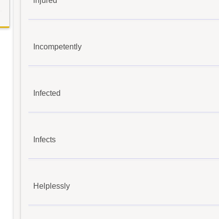
injured
Incompetently
Infected
Infects
Helplessly