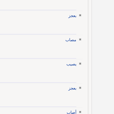
بعجز
مصاب
يصيب
بعجز
أصاب