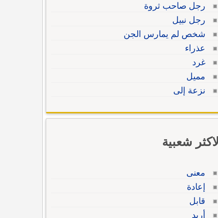
رجل صاحب ثروة
رجل نبيل
شخص لم يمارس الجن
عذراء
غرد
مميل
نزعة إلى
لاكثر شعبية
معنى
إعادة
قابل
أريد