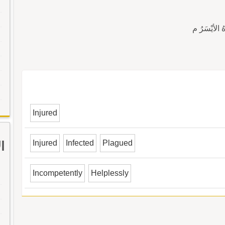
Injured
Injured
Infected
Plagued
ا
Incompetently
Helplessly