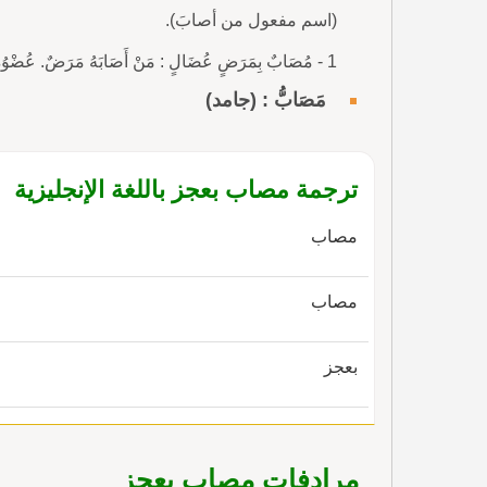
(اسم مفعول من أصابَ).
1 - مُصَابٌ بِمَرَضٍ عُضَالٍ : مَنْ أَصَابَهُ مَرَضٌ. عُضْوُهُ الأيْسَرُ م
مَصَابُّ : (جامد)
ترجمة مصاب بعجز باللغة الإنجليزية
مصاب
مصاب
بعجز
مرادفات مصاب بعجز