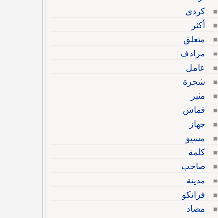
كردي
أكثر
متعلق
مرادف
عامل
شجرة
مثير
قماش
جهاز
مسيو
كلمة
صاحب
مدينة
فرانكو
مضاد