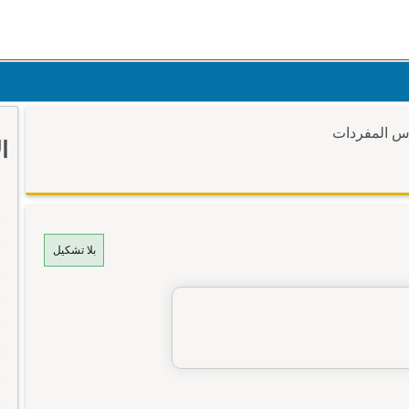
وس المفردات
ا
بلا تشكيل