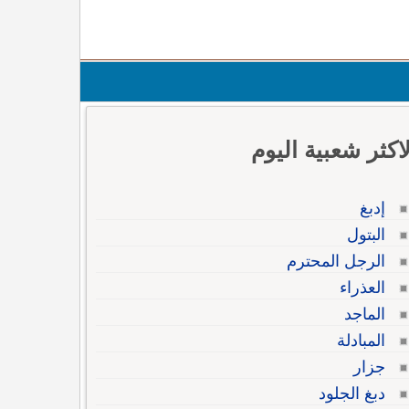
لاكثر شعبية اليوم
إدبغ
البتول
الرجل المحترم
العذراء
الماجد
المبادلة
جزار
دبغ الجلود