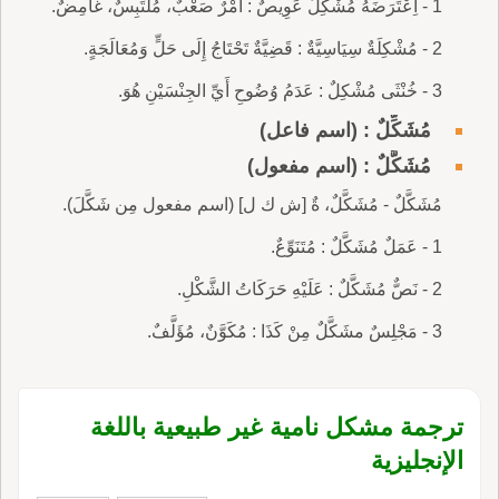
1 - اِعْتَرَضَهُ مُشْكِلٌ عَوِيصٌ : أَمْرٌ صَعْبٌ، مُلْتَبِسٌ، غَامِضٌ.
2 - مُشْكِلَةٌ سِيَاسِيَّةٌ : قَضِيَّةٌ تَحْتَاجُ إِلَى حَلٍّ وَمُعَالَجَةٍ.
3 - خُنْثَى مُشْكِلٌ : عَدَمُ وُضُوحِ أَيِّ الجِنْسَيْنِ هُوَ.
مُشَكِّلٌ : (اسم فاعل)
مُشَكَّلٌ : (اسم مفعول)
مُشَكَّلٌ - مُشَكَّلٌ، ةٌ [ش ك ل] (اسم مفعول مِن شَكَّلَ).
1 - عَمَلٌ مُشَكَّلٌ : مُتَنَوِّعٌ.
2 - نَصٌّ مُشَكَّلٌ : عَلَيْهِ حَرَكَاتُ الشَّكْلِ.
3 - مَجْلِسٌ مشَكَّلٌ مِنْ كَذَا : مُكَوَّنٌ، مُؤَلَّفٌ.
ترجمة مشكل نامية غير طبيعية باللغة
الإنجليزية