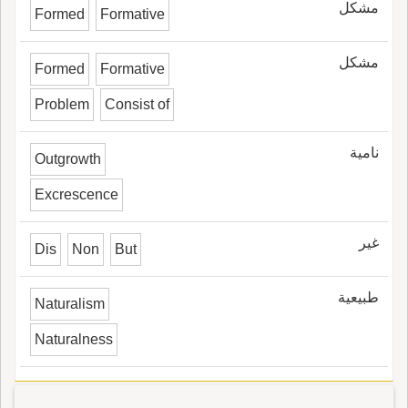
مشكل
Formed
Formative
مشكل
Formed
Formative
Problem
Consist of
نامية
Outgrowth
Excrescence
غير
Dis
Non
But
طبيعية
Naturalism
Naturalness