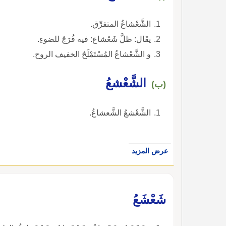
الشَّعْشاعُ المتفرِّق.
يقَال: ظلَّ شَعْشاع: فيه فُرَجٌ للضوءِ.
و الشَّعْشاعُ المُسْتَمْلَحُ الخفيف الروح.
الشَّعْشعُ
(ب)
الشَّعْشعُ الشَّعشاعُ.
عرض المزيد
شَعْشَعُ