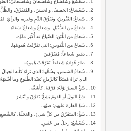
ـ شَعْشَعُ وشَعْشاعُ وشَعْشَعانُ وشَعْشَعانيُّ: الطو
ـ شَعْشاعُ: الخفيفُ، والحَسَنُ، والمُتَفَرِّقُ، والظِّلُّ
ـ شَعاعُ: التَّفْريقُ، وتَفَرُّقُ الدَّمِ وغيرِه، والرأيُ المُتَف
ـ شَعاعُ من السُّنْبُلِ، وشِعاعُ وشَعاعُ: سَفاهُ.
ـ شَعاعُ من اللَّبَنِ: الضَّياحُ قد أُكْثِر مَاؤُه.
ـ شَعاعُ من النُّفوسِ: التي تَفَرَّقَتْ هُمومُها.
ـ ذهَبوا شَعاعاً: مُتَفَرِّقينَ.
ـ طارَ فُؤادهُ شَعاعاً: تَفَرَّقَتْ هُمومُه.
ـ شُعاعُ الشمسِ، وشُعُّها: الذي تَراهُ كأَنه الحِبالُ مُقْ
الذي تَراهُ مُمتَدّاً كالرِّماحِ بُعَيْدَ الطُّلوعِ وما أشْبَه
ـ شَعَّ البعيرُ بَوْلَهُ: فَرَّقَهُ، كأَشَعَّه.
ـ شَعَّ البَولُ أو القومُ يَشِعُّ: تَفَرَّقَ وانْتَشَرَ.
ـ شَعَّ الغارةَ عليهم: صَبَّها.
ـ شَعُّ: المتَفَرِّقُ من كلِّ شيءٍ، والعَجَلَةُ، كالشَّعي
ـ شُعْشُعُ: رجلٌ من عَبْسٍ.