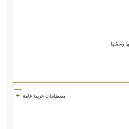
َها وسَمْنَها.
+
مصطلحات عربية عامة