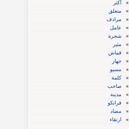
أكثر
متعلق
مرادف
عامل
شجرة
مثير
قماش
جهاز
مسيو
كلمة
صاحب
مدينة
فرانكو
مضاد
ارتقاء