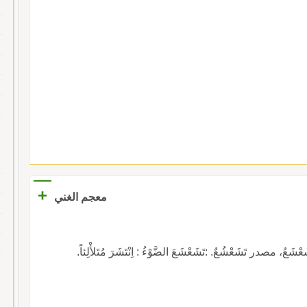
+
معجم الغني
صدر تَشَعْشُعٌ. :تَشَعْشَعَ الضَّوْءُ : اِنْتَشَرَ مُتَلأْلِئاً.