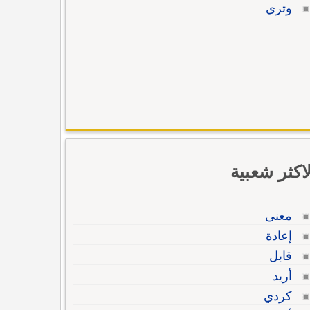
وتري
لاكثر شعبية
معنى
إعادة
قابل
أريد
كردي