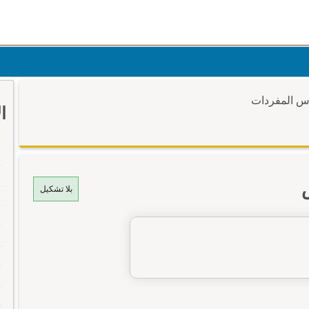
وس المفردات
ا
بلا تشكيل