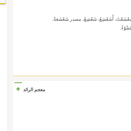
تُ، أُشَعْشِعُ، شَعْشِعْ، مصدر شَعْشَعَةٌ.
َّوْءُ.
+
معجم الرائد