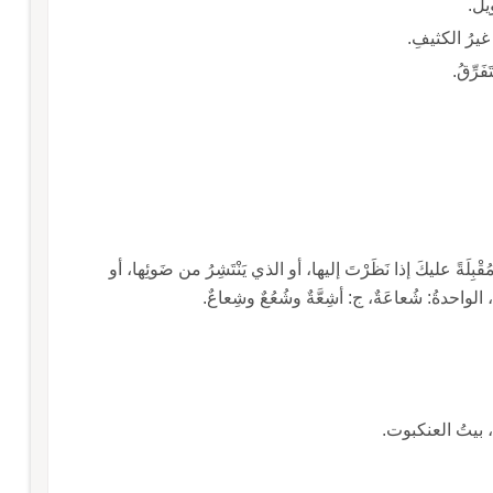
يلُ.
 غيرُ الكثيفِ.
َرِّقُ.
بِلَةً عليكَ إذا نَظَرْتَ إليها، أو الذي يَنْتَشِرُ من ضَوئِها، أو
َهُ، الواحدةُ: شُعاعَةٌ، ج: أشِعَّةٌ وشُعُعٌ وشِعاعٌ.
عِ، بيتُ العنكبوت.