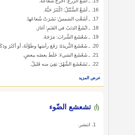
ـ أشَعَّ الزرعُ: أخرجَ شَعَاعَهُ.
ـ أشَعَّ السُّنْبُلُ: اكْتَنَزَ حَبُّهُ.
ـ أشَعَّتِ الشمسُ: نَشَرَتْ شُعاعَها.
ـ انْشَعَّ الذئبُ في الغَنَمِ: أغارَ.
ـ شَعْشَعَ الشَّرابَ: مَزَجَهُ.
ـ شَعْشَعَ الثَّريدَةَ: رَفَعَ رأسَها وطَوَّلَهُ، أو أكثَرَ ودَك
ـ شَعْشَعَ الشيءَ: خَلَطَ بعضَه ببعضٍ.
ـ تَشَعْشَعَ الشَّهْرُ: بَقِيَ منه قَليلٌ.
عرض المزيد
تشعشع الضّوء
(أ)
انتشر.