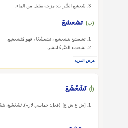
شَعشع الشَّرابَ: مزجه بقليل من الماء.
تشعشعَ
(ب)
تشعشعَ يتشعشع ، تشعشُعًا ، فهو مُتَشعشِع.
تشعشع الضَّوءُ انتشر.
عرض المزيد
تَشَعْشَعَ
(أ)
[ش ع ش ع]. (فعل: خماسي لازم). تَشَعْشَعَ، يَتَشَعْشَعُ، م