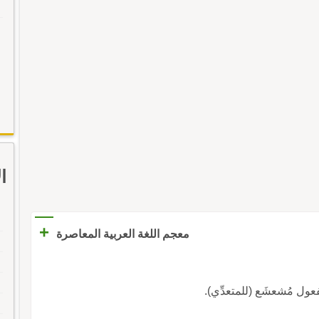
ا
+
معجم اللغة العربية المعاصرة
ول مُشعشَع (للمتعدِّي).