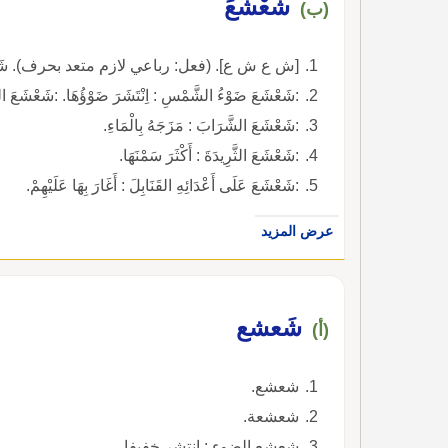
شَعْشَعَ
(ب)
[ش ع ش ع]. (فعل: رباعي لازم متعد بحرف). شَعْشَعْ
:شَعْشَعَ ضَوْءُ الشَّمْسِ : اِنْتَشَرَ ضَوْؤُهَا. :شَعْشَعَ الض
:شَعْشَعَ الشَّرَابَ : مَزَجَهُ بِالْمَاءِ.
:شَعْشَعَ الثَّرِيدَةَ : أَكْثَرَ سَمْنَهَا.
:شَعْشَعَ عَلَى أَعْدَائِهِ القَنَابِلَ : أَغَارَ بِهَا عَلَيْهِمْ.
عرض المزيد
شَعشع
(أ)
شعشع.
شعشعة.
شعشع الضوء : انتشر خفيفا.