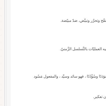
نقّح وتحرَّر وتبيَّض، ضدّ مبيّضة.
يه العمليّات بالتَّسلسل الزَّمنيّ.
ؤدَدًا وسُؤْدُدًا ، فهو سائد وسيِّد ، والمفعول مَسُود
ون تعكير.