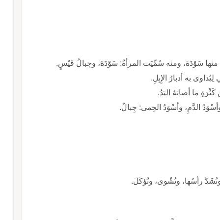
ةُ منها سَوْدَةَ، ومنه سُمِّيَت المرأةُ: سَوْدَةَ، وجِبالُ قَيْسٍ.
ي لِيُداوى به أدبارُ الإِبِلِ.
ن كَثْرَةِ ما أصابَهُ اليَدُ.
وأسْوَدُ الدَّمِ، وأسْوَدُ الحِمى: جِبالٌ.
، وتُشَدَّ رأسُها، وتُشْوى، وتُؤكَلَ.