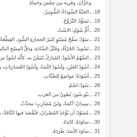
وحَرَّانَ، وقرية بينَ حِمْصَ وحَماةَ.
ـ الحَبَّةُ السَّوداءُ: الشُّوِنيزُ.
ـ تَسَوُّدُ: التَّزَوُّجُ.
ـ أُمُّ سُوَيْدٍ: الاسْتُ.
ـ سَوْدُ: سَفْحٌ مُسْتَوٍ كثيرُ الحجارَةِ السُّودِ، القِطْعَ
ـ تَسْويدُ: الجُرْأةُ، وقَتْلُ السَّادَةِ، ودَقُّ المِسْحِ البالِ
ـ السَّهْمُ الأَسْوَدُ: المُبارَكُ يُتَيَمَّنُ به، كأَنَّه اسْوَدَّ م
ـ أسْوَدُ العَيْنِ، وأسْوَدُ النَّسَا، وأسْوَدُ العُشارَيَاتِ، 
ـ أسْوَدَةُ: مَواضِعُ لِلضَّبَّاتِ.
ـ سُودٌ: اسْمٌ.
ـ بَنُو سُودٍ: بُطونٌ من العَرَب.
ـ سِيدانُ: أكَمَةٌ، وابنُ مُضَارِبٍ: محدِّثٌ.
ـ مُسَوَّدُ: أن يُؤْخَذَ المُصْرانُ، فَتُفْصَدَ فيها النَّاقَةُ
ـ ساوَدَهُ: كابَدَهُ.
ـ ساوَدَ الأَسَدَ: طَرَدَهُ.