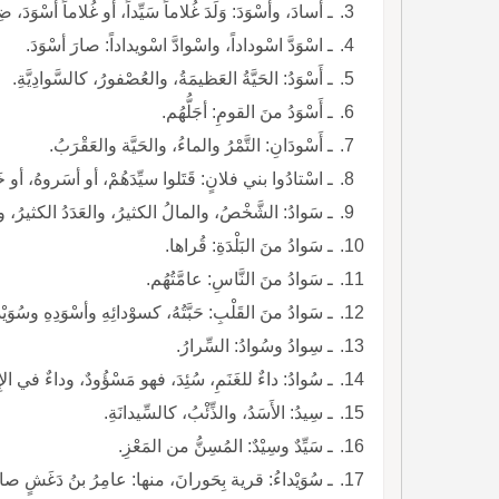
ـ أسادَ، وأسْوَدَ: وَلَدَ غُلاماً سَيِّداً، أو غُلاماً أسْوَدَ، ضِد
ـ اسْوَدَّ اسْوداداً، واسْوادَّ اسْويداداً: صارَ أسْوَدَ.
ـ أَسْوَدُ: الحَيَّةُ العَظيمَةُ، والعُصْفورُ، كالسَّوادِيَّةِ.
ـ أَسْوَدُ منَ القومِ: أجَلُّهُم.
ـ أَسْودَانِ: التَّمْرُ والماءُ، والحَيَّة والعَقْرَبُ.
ـ اسْتادُوا بني فلانٍ: قَتَلوا سيِّدَهُمْ، أو أسَروهُ، أو خ
ـ سَوادُ: الشَّخْصُ، والمالُ الكثيرُ، والعَدَدُ الكثيرُ، 
ـ سَوادُ منَ البَلْدَةِ: قُراها.
ـ سَوادُ منَ النَّاسِ: عامَّتُهُم.
ـ سَوادُ منَ القَلْبِ: حَبَّتُهُ، كسوْدائِهِ وأسْوَدِهِ وسُوَيْدا
ـ سِوادُ وسُوادُ: السِّرارُ.
ـ سُوادُ: داءٌ للغَنَمِ، سُئِدَ، فهو مَسْؤُودٌ، وداءٌ في ال
ـ سِيدُ: الأَسَدُ، والذِّئْبُ، كالسِّيدانَةِ.
ـ سَيِّدٌ وسِيْدٌ: المُسِنُّ من المَعْزِ.
ـ سُوَيْداءُ: قرية بِحَورانَ، منها: عامِرُ بنُ دَغَشٍ صا