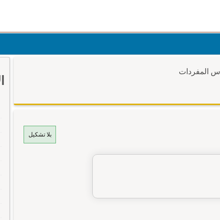
وس المفردات
ا
بلا تشكيل