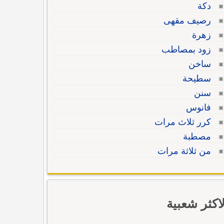
دكة
رصيف مقهى
زهرة
زود بمصاطب
ساخن
سطيحة
سنن
فانوس
كرر ثلاث مرات
مصطبة
من ثلاثة مرات
لاكثر شعبية