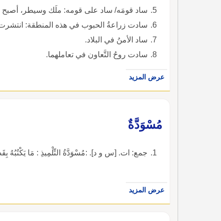
ساد قومَه/ ساد على قومه: ملَك وسيطر، أصبح سيِّ
سادت زراعةُ الحبوب في هذه المنطقة: انتشرت
ساد الأمنُ في البلاد.
سادت روحُ التَّعاون في تعاملهما.
عرض المزيد
مُسْوَدَّةٌ
جمع: ات. [س و د]. :مُسْوَدَّةُ التِّلْمِيذِ : مَا يَكْتُبُهُ بِقَصْدِ
عرض المزيد