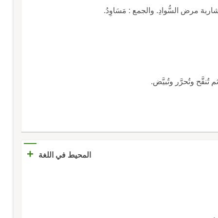
اب شاربهَ مرض السُّوادِ. والجمع : مَسَاوِدُ.
ُنقَّح وتُحرَّر وتُبيَّض.
+
المحيط في اللغة