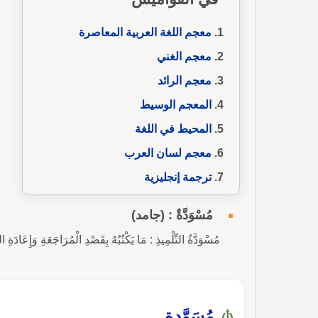
معجم اللغة العربية المعاصرة
معجم الغني
معجم الرائد
المعجم الوسيط
المحيط في اللغة
معجم لسان العرب
ترجمة إنجليزية
مُسْوَدَّةٌ : (جامد)
مُسْوَدَّةُ التِّلْمِيذِ : مَا يَكْتُبُهُ بِقَصْدِ الْمُرَاجَعَةِ وَإِعَادَةِ 
مُسَوَّدة
(أ)