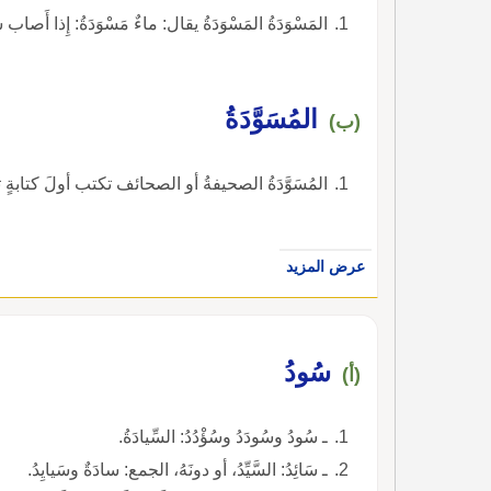
المَسْوَدَةُ المَسْوَدَةُ يقال: ماءٌ مَسْوَدَةُ: إِذا أَص
المُسَوَّدَةُ
(ب)
المُسَوَّدَةُ الصحيفةُ أو الصحائف تكتب أولَ كتابةٍ ثم ت
عرض المزيد
سُودُ
(أ)
ـ سُودُ وسُودَدُ وسُؤْدُدُ: السِّيادَةُ.
ـ سَائِدُ: السَّيِّدُ، أو دونَهُ، الجمع: سادَةٌ وسَيايِدُ.