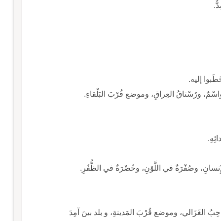
ٌّ.
َطَبوا إليه.
واسْمٌ، ورُسْتاقُ العِراقِ، وموضع قُرْبَ البَلْقاءِ.
ئِهِ.
إِنسانِ، وصُفْرَةٌ في اللَّوْنِ، وخُضْرَةٌ في الظُّفُرِ.
حِبُ الغَزَالي، وموضع قُرْبَ المَدينةِ، و بلد بينَ آمِدَ