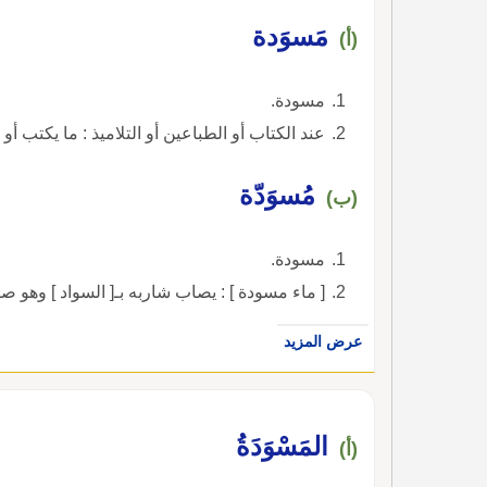
مَسوَدة
(أ)
مسودة.
عند الكتاب أو الطباعين أو التلاميذ : ما يكتب أ
مُسوَدّة
(ب)
مسودة.
[ ماء مسودة ] : يصاب شاربه بـ[ السواد ] وهو ص
عرض المزيد
المَسْوَدَةُ
(أ)