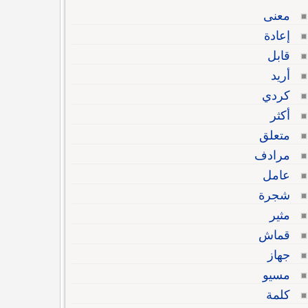
معنى
إعادة
قابل
أريد
كردي
أكثر
متعلق
مرادف
عامل
شجرة
مثير
قماش
جهاز
مسيو
كلمة