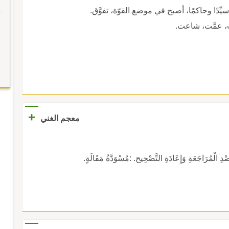
دًا وحاكمًا، أصبح في موضع القوّة، تفوَّق.
، عمَّت، شاعت.
+
معجم الغني
 الْمُرَاجَعَةِ وَإِعَادَةِ التَّصْحِيح. :مُسْوَدَّةُ مَقَالَةٍ.