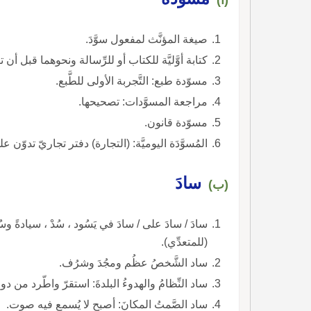
صيغة المؤنَّث لمفعول سوَّدَ.
كتابة أوَّليَّة للكتاب أو للرِّسالة ونحوهما قبل أن ت
مسوّدة طبع: التَّجربة الأولى للطَّبع.
مراجعة المسوَّدات: تصحيحها.
مسوّدة قانون.
المُسوَّدَة اليوميَّة: (التجارة) دفتر تجاريّ تدوّن عل
سادَ
(ب)
سادَ / سادَ على / سادَ في يَسُود ، سُدْ ، سيادةً وسُ
(للمتعدِّي).
ساد الشَّخصُ عظُم ومجُدَ وشرُف.
ساد النِّظامُ والهدوءُ البلدةَ: استقرّ واطّرد من د
ساد الصَّمتُ المكانَ: أصبح لا يُسمع فيه صوت.