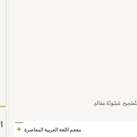
التَّصْحِيح. مُسْوَدَّةُ مَقَالَةٍ.
ا
+
معجم اللغة العربية المعاصرة