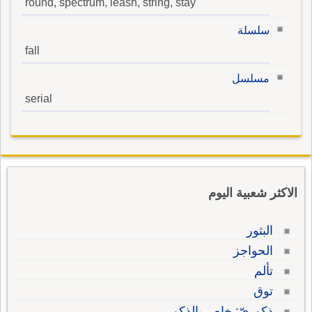
round, spectrum, leash, string, stay
سلسلة
fall
مسلسل
serial
الاكثر شعبية اليوم
البثور
الحواجز
تألم
توق
ذكوريّ: خاص بالذكور