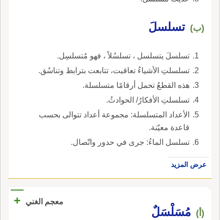
تسلسلَ
(ب)
تسلسلَ يتسلسل ، تسلسُلاً ، فهو مُتسلسِل.
تسلسلتِ الأشياءُ تعاقبت، تتابعت بترابط وتناسُق.
هذه القطعُ تحمل أرقامًا متسلسلة.
تسلسلتِ الأفكارُ/ الحوادثُ.
الأعداد المتسلسلة: مجموعة أعداد تتوالى بحسب
قاعدة معيّنة.
تسلسل الماءُ: جرى في حدور واتّصال.
عرض المزيد
+
معجم الغني
مُسَلْسَلٌ
(أ)