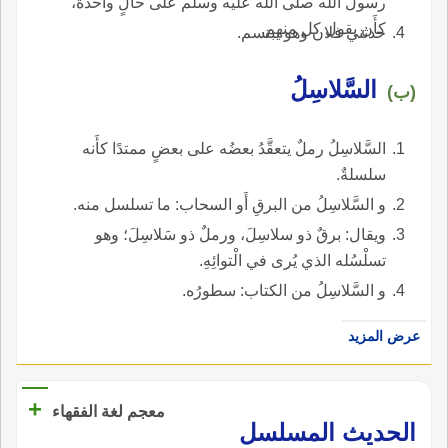
رسول الله صلى الله عليه وسلم على حالٍ واحدة،
كأَن يقول كل منهم.
حدثني فلان وهو يبتسم.
السَّلاسِلُ
(ب)
السَّلاسِلُ رملٌ يتعقَّدُ بعضُه على بعضٍ ممتدًا كأَنه
سلسلةٌ.
و السَّلاسِلُ من البرقِ أَو السحاب: ما تسلسل منه.
ويقال: برقٌ ذو سلاسِلَ، ورملٌ ذو سَلاسِلَ؛ وهو
تسلْسُله الذي يُرى في الْتوائِهِ.
و السَّلاسِلُ من الكتاب: سطورُه.
عرض المزيد
+
معجم لغة الفقهاء
‏الحديث المسلسل‏