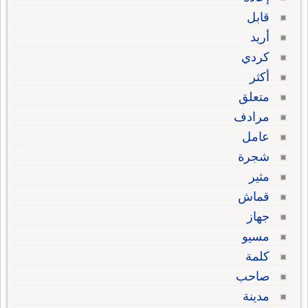
قابل
أريد
كردي
أكثر
متعلق
مرادف
عامل
شجرة
مثير
قماش
جهاز
مسيو
كلمة
صاحب
مدينة