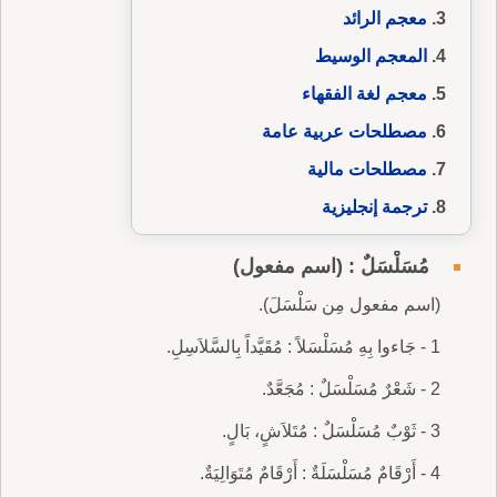
معجم الرائد
المعجم الوسيط
معجم لغة الفقهاء
مصطلحات عربية عامة
مصطلحات مالية
ترجمة إنجليزية
مُسَلْسَلٌ : (اسم مفعول)
(اسم مفعول مِن سَلْسَلَ).
1 - جَاءوا بِهِ مُسَلْسَلاً : مُقَيَّداً بِالسَّلاَسِلِ.
2 - شَعْرٌ مُسَلْسَلٌ : مُجَعَّدٌ.
3 - ثَوْبٌ مُسَلْسَلٌ : مُتَلاَشٍ، بَالٍ.
4 - أَرْقَامٌ مُسَلْسَلَةٌ : أَرْقَامٌ مُتَوَالِيَةٌ.