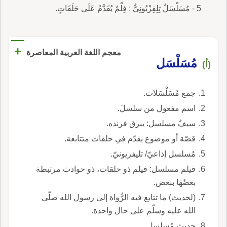
5 - مُسَلْسَلٌ تِلِفِزْيُونِيٌّ : فِلْمٌ يُقَدَّمُ عَلَى حَلَقَاتٍ.
+
معجم اللغة العربية المعاصرة
مُسَلْسَل
(أ)
جمع مُسَلْسَلات.
اسم مفعول من سلسلَ.
سيفٌ مسلسل: يبرق فرنده.
قصّة أو موضوع يقدّم في حلقات متتابعة.
مُسلسل إذاعيّ/ تليفزيونيّ.
فيلم مسلسل: فيلم ذو حلقات، ذو حوادث مرتبطة
بعضُها ببعض.
(لحديث) ما تتابع فيه الرُّواة إلى رسول الله صلّى
الله عليه وسلّم على حال واحدة.
حديث مُسلسل.