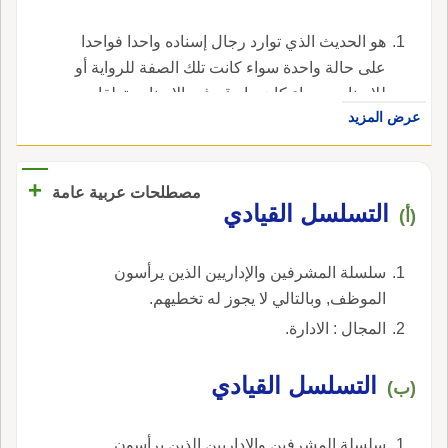
‏هو الحديث الذي توارد رجال إسناده واحدا فواحدا
على حالة واحدة سواء كانت تلك الصفة للرواية أو
للإسناد، وسواء كان ما وقع فيه الإسناد متعلقا
عرض المزيد
بصفة الأداء أو متعلقا بزمن الرواية أو مكانها،
وسواء كانت صفة الرواية قولا أو فعلا، أو قولا وفعلا
معا. ‏.
+
مصطلحات عربية عامة
التسلسل القيادي
(أ)
سلسلة المشرفين والإداريين الذين يرأسون
الموظف, وبالتالي لا يجوز له تخطيهم.
المجال : الادارة.
التسلسل القيادي
(ب)
سلسلة المشرفين والإداريين الذين يرأسون