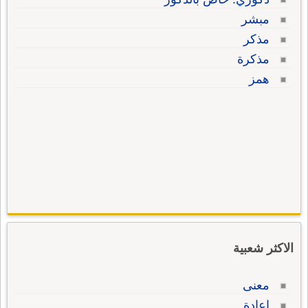
مبشر
مذكر
مذكرة
همز
الاكثر شعبية
معنى
إعادة