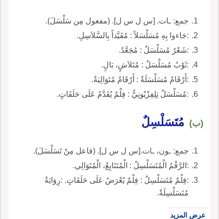
جمع: ـات. [س ل س ل]. (مفعول مِن سَلْسَلَ).
:جَاءوا بِهِ مُسَلْسَلاً : مُقَيَّداً بِالسَّلاَسِلِ.
:شَعْرٌ مُسَلْسَلٌ : مُجَعَّدٌ.
:ثَوْبٌ مُسَلْسَلٌ : مُتَلاَشٍ، بَالٍ.
:أَرْقَامٌ مُسَلْسَلَةٌ : أَرْقَامٌ مُتَوَالِيَةٌ.
:مُسَلْسَلٌ تِلِفِزْيُونِيٌّ : فِلْمٌ يُقَدَّمُ عَلَى حَلَقَاتٍ.
مُتَسَلْسِلٌ
(ب)
جمع: ـون، ـات.[س ل س ل]. (فاعل مِنْ تَسَلْسَلَ).
:الرَّقْمُ الْمُتَسَلْسِلُ : الْمُتَتَابِعُ، الْمُتَوَالِي.
:فِلْمٌ مُتَسَلْسِلٌ : فِلْمٌ يُعْرَضُ عَلَى حَلَقَاتٍ. :رِوَايَةٌ
مُتَسَلْسِلَةٌ.
عرض المزيد