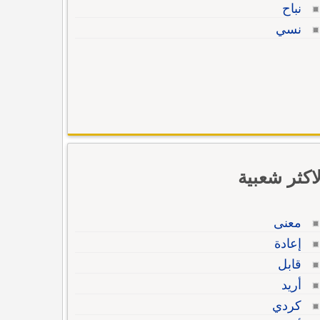
نباح
نسي
لاكثر شعبية
معنى
إعادة
قابل
أريد
كردي