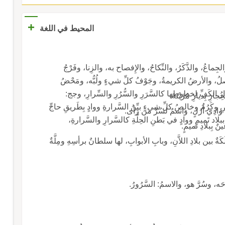
+
المحيط في اللغة
ُ، كالسَّرِيرَةِ، ج: أسرارٌ وسَرائِرُ، والجِماعُ، والذَّكَرُ، والنِّكاحُ، والإِفصاح به، والزِنا، وفَرْجُ
صلُ، والأرضُ الكريمةُ، وجَوْفُ كلِّ شيءٍ ولُبُّه، ومَحْضُ
النَّسَبِ وأفْضَلُهُ، كالسَّرارِ والسَّرارَةِ، وواحِدُ إسرارُ الكَفِّ لِخطوطها كالسَّرَرِ والسُّرُرِ والسِّرارِ، وجج:
زِ بِديارِ مُزَيْنَةَ.
أساريرُ وبَطْنُ الوادي وأطْيَبُهُ وما طابَ منَ الأرْضِ وكَرُمَ وخالِصُ كلِّ شيءٍ بيِّنُ السَّرارةِ ووادٍ بِطَريقِ حاجِّ
لاد تَميمٍ ووادٍ في بَطنِ الحِلَّةِ كالسَّرارِ والسَّرارةِ،
بِبلادِ تَميمٍ.
َةٌ بين بلادِ اللاَّنِ، وبابِ الأبوابِ، لها سلطانٌ برأسِهِ ومِلَّةٌ
رَحَه، وسُرَّ هو، والاسمُ: السَّرُورُ.