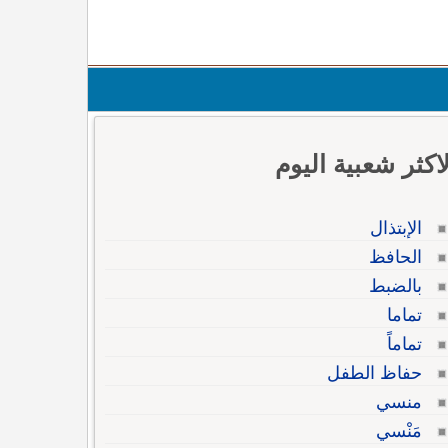
لاكثر شعبية اليوم
الإبتذال
الحافظ
بالضبط
تماما
تماماً
حفاظ الطفل
منسي
مَنْسي