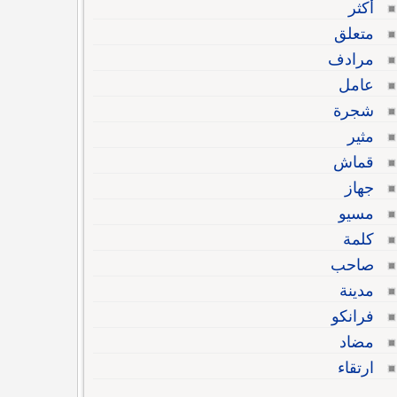
أكثر
متعلق
مرادف
عامل
شجرة
مثير
قماش
جهاز
مسيو
كلمة
صاحب
مدينة
فرانكو
مضاد
ارتقاء