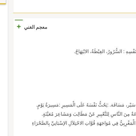
+
معجم الغني
هِ : السُّرُورُ، الغِبْطَةُ، الابْتِهَاجُ.
 سَيْر، مَسَافَة. :يَحُثُّ نَفْسَهُ عَلَى الْمَسِيرِ :مَسِيرَةُ يَوْمٍ.
َةٌ مِنَ النَّاسِ لِلتَّعْبِيرِ عَنْ مَطَالِبَ وَمَشَاعِرَ مُعَيَّنَةٍ.
مَغْرِبِيُّ فِي مُوَاجَهَةِ قُوَّاتِ الاحْتِلاَلِ الإسْبَانِيِّ بِالصَّحْرَاءِ