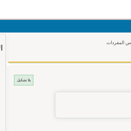
وس المفردات
ا
بلا تشكيل