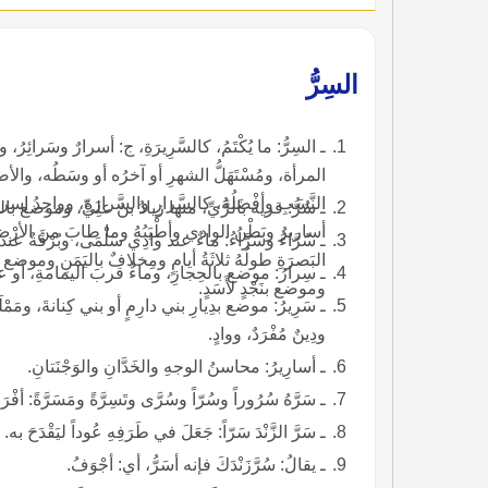
السِرُّ
ـ السِرُّ: ما يُكْتَم
المرأة، ومُسْتَهَلُّ الشهرِ أو آخرُه أو وسَطُه، والأ
ـ سُرُّ: قرية بالرَّيِّ، منها زيادُ بنُ علِيٍّ، وموضع بالحِجا
ـ سُرَّاءُ وسَرَّاءُ: ماءٌ عند وادِي سَلْمَى، وبُرْقَةٌ عند وادِي أُرُلٍ، واسمٌ لسُرَّ من رَأى.
البَصرَةِ طولُهُ ثلاثَةُ أيامٍ ومِخلافٌ باليَمَنِ وموضع بب
ـ سِرارُ: موضع بالحِجازِ، وماءٌ قربَ اليمامةِ، أو عينٌ 
وموضع بنَجْدٍ لأَسَدٍ.
ـ سَرِيرُ: موضع بدِيارِ بني دارِمٍ أو بني كِنانةَ، ومَمْلَك
ودِينٌ مُفْرَدٌ، ووادٍ.
ـ أسارِيرُ: محاسنُ الوجهِ والخَدَّانِ والوَجْنَتانِ.
ـ سَرَّهُ سُرُوراً وسُرّاً وسُرَّى وتَسِرَّةً ومَسَرَّةً: أفْ
ـ سَرَّ الزَّنْدَ سَرّاً: جَعَلَ في طَرَفِهِ عُوداً ليَقْدَحَ به.
ـ يقالُ: سُرَّزَنْدَكَ فإنه أسَرُّ، أي: أجْوَفُ.