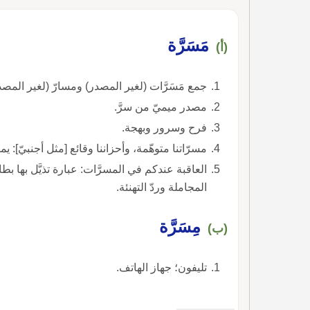
مَسَرَّة
(أ)
جمع مَسَرَّات (لغير المصدر) ومسارّ (لغير المصد
مصدر ميميّ من سرَّ.
فرح وسرور وبهجة.
مسرّاتنا متوهّمة، وأحزاننا وقائع [مثل أجنبيّ]: ي
العاقبة عندكم في المسرَّات: عبارة تذيَّل بها 
المجاملة وردّ التهنئة.
مِسَرَّة
(ب)
تليفون؛ جهاز الهاتف.