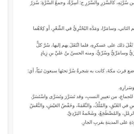
 سُرَّتِهِ، كالسَّرَرِ والسُّرُرِ ج: أسِرَّةٌ، وجمعُ السُّرَّةِ: سُرَرٌ
ي، وسامَرَّا، ومَدَّه البُحْتُرِيُّ في الشِّعْرِ، أو كِلاهُما
، ثَقُلَ ذلك على عسكرِهِ، فلما انْتَقَلَ بهم إليها، سُرَّ كلٌّ
َرِّيٌّ وسامَرِّيُّ وسُرِّيٌّ، ومنه الحسنُ بنُ عليِّ بنِ زِيادٍ
ضع قربَ مكةَ، كانت به شجرةٌ سُرَّ تحتَها سبعونَ نَبيّاً، أي:
سَرارِهِ.
تغييرِ النسبِ، وقد تَسَرَّرَ وتَسَرَّى واسْتَسَرَّ.
رٌ، ومُسْتَقَرُّ الرأسِ في العُنُقِ، والمُلْكُ، والنِّعْمَةُ، وخَفْضُ العَيْشِ، والنَّعْشُ
ْلِ، والمُضْطَجَعُ، وشَحْمةُ البَرْدِيِّ.
رِدَةِ على المدينةِ بقربِ الجارِ.