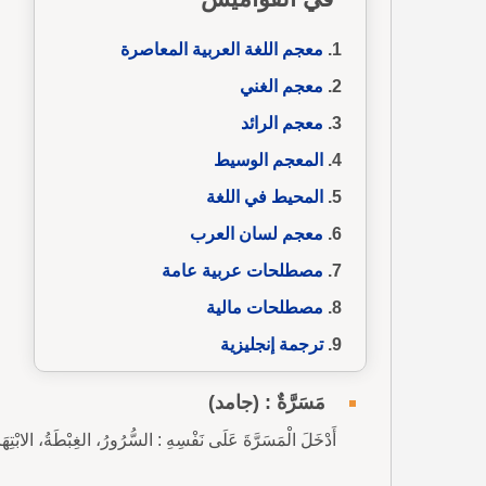
معجم اللغة العربية المعاصرة
معجم الغني
معجم الرائد
المعجم الوسيط
المحيط في اللغة
معجم لسان العرب
مصطلحات عربية عامة
مصطلحات مالية
ترجمة إنجليزية
مَسَرَّةٌ : (جامد)
أَدْخَلَ الْمَسَرَّةَ عَلَى نَفْسِهِ : السُّرُورُ، الغِبْطَةُ، الابْتِهَا