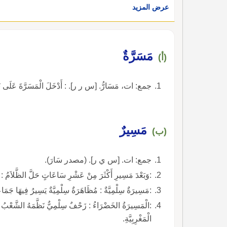
عرض المزيد
مَسَرَّةٌ
(أ)
جمع: ات، مَسَارُّ. [س ر ر]. : أَدْخَلَ الْمَسَرَّةَ عَلَى نَفْسِ
مَسِيرٌ
(ب)
جمع: ات. [س ي ر]. (مصدر سَارَ).
:وَبَعْدَ مَسِيرِ أَكْثَرَ مِنْ عَشْرِ سَاعَاتٍ حَلَّ الظَّلاَمُ :
:مَسِيرَةٌ سِلْمِيَّةٌ : مُظَاهَرَةٌ سِلْمِيَّةٌ يَسِيرُ فِيهَا جَمَاع
:الْمَسِيرَةُ الخَضْرَاءُ : زَحْفٌ سِلْمِيٌّ نَظَّمَهُ الشَّعْبُ الْ
الْمَغْرِبِيَّةِ.