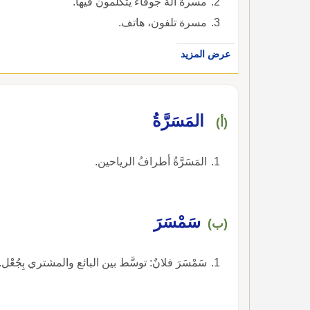
مسرة الة جوفاء يتكلمون فيها.
مسرة تلفون، هاتف.
عرض المزيد
المَسَرَّةُ
(أ)
المَسَرَّةُ أطرافُ الرياحين.
سَمْسَرَ
(ب)
سَمْسَرَ فلانٌ: توسَّط بين البائع والمشتري بِجُعْل.