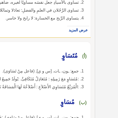
تساوى بالأسيادِ جعل نفسَه مساويًا لغيره، ضاهى 
تساوى الرَّجُلان في العلمِ والفضلِ: تعادَلا وتماثَلا.
يتساوى الرِّبح مع الخسارة: لا رابح ولا خاسر.
عرض المزيد
مُتَسَاوٍ
(أ)
جمع: ـون، ـات. [س و ي]. (فاعل مِنْ تَسَاوَى).
:مُتَسَاوٍ مَعَ زَمِيلِهِ : مُتَعَادِلٌ مُتَكَافِئٌ. :يُولَدُ جَمِيعُ
:الْمُرَبَّعُ مُتَسَاوِي الأَضْلاَعِ : أَضْلاَعُهُ لَهَا الْمَسَافَةُ نَ
مُسَاوٍ
(ب)
جمع: ـون، ـات. [س و ي]. (فاعل مِنْ سَاوَى). :خَطٌّ مُسَاوٍ لِلْخَطِّ الآخَرِ : مُعَادِلٌ