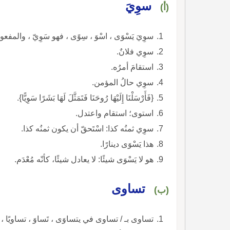
سوِيَ
(أ)
سوِيَ يَسْوَى ، اسْوَ ، سِوًى ، فهو سَوِيّ ، والمفعو
سوِي فلانٌ.
استقامَ أمرُه.
سوِي حالُ المؤمن.
{فَأَرْسَلْنَا إِلَيْهَا رُوحَنَا فَتَمَثَّلَ لَهَا بَشَرًا سَوِيًّا}.
استوى؛ استقام واعتدل.
سوِي ثمنُه كذا: اسْتَحقّ أن يكون ثمنُه كذا.
هذا يَسْوَى دينارًا.
هو لا يَسْوَى شيئًا: لا يعادل شيئًا، كأنّه مُعْدَم.
تساوى
(ب)
تساوى بـ / تساوى في يتساوَى ، تَساوَ ، تساويًا ، 