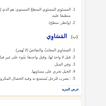
المستَوِي المستَوِي السطحُ المستوي:
منطبقا عليه.
(وانظر: سطح).
المَسَاوِي
(ب)
المَسَاوِي المعايبُ والنقائصُ (لا تُهمز).
قيل لا واحدَ لها، وقيل واحدها: سُوء على غير قي
وفي المثل.
الخيل تجري على مساويها.
: يضرب للرجل يُستمتع به وفيه الخصال المكروه
عرض المزيد