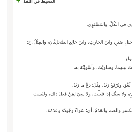
+
المحيط في اللغة
َبَلِ صَبْرٍ، وابنُ الحَارِثِ، وابنُ خالِدٍ الصَّحابِيَّانِ، والمِثْلُ، ج:
وَّيْتُ بينهما، وساوَيْتُ، وأسْوَيْتُهُ به.
َغْوٌ، ويُرْفَعُ زَيْدٌ، مِثْلَ: دَعْ ما زَيْدٌ.
انٍ، ولا سِيَّكَ إذا فَعَلْتَ، ولا سِيَّ لِمَنْ فَعَلَ ذلك، ولَيْسَتِ
َدَمُ، أي: سَواءٌ وجُودُهُ وعَدَمُهُ.