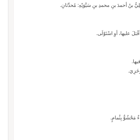
ِيُّ بنُ أحمدَ بنِ محمدِ بنِ سَيَّوَيْهِ: مُحدِّثانِ.
بَلَ عليها، أوِ اسْتَوْلَى.
فيها.
خَزِيَ.
مَحْشُوٌّ بِثُمامٍ.