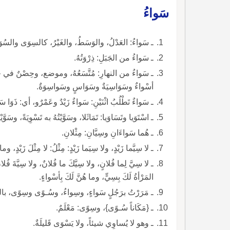
سَواءُ
ـ سَواءُ: العَدْلُ، والوَسَطُ، والغَيْرُ، كالسِوَى والسُوَى في الكُلِّ، والمُسْتَوِي.
ـ سَواءُ من الجَبَلِ: ذِرْوَتُهُ.
ـ سَواءُ من النهارِ: مُتَّسَعُهُ، وموضع، وحِصْنٌ في ج
أسْواءٌ وسَوَاسِيَةٌ وسَوَاسٍ وسَواسِوَةٌ.
ـ سَواءٌ تَطْلُبُ اثْنَيْنِ: سَواءٌ زَيْدٌ وعَمْرٌو، أي: ذَوَا سَواءٍ.
ـ اسْتَوَيا وتَسَاوَيا: تَمَاثَلا، وسَوَّيْتُهُ به تَسْوِيَةً، وسَ
ـ هُما سَواءَانِ وسِيَّانِ: مِثْلانِ.
ـ لا سِيَّما زَيْدٍ، ولا سِيَما زَيْدٍ: مِثْلُ: لا مِثْلَ زَيْدٍ، وما ل
ـ لا سِيَّ لِما فُلانٍ، ولا سِيَّكَ ما فُلانٌ، ولا سِيَّةَ فُل
المَرْأةُ لَكَ بِسِيٍّ، وما هُنَّ لَكَ بِأسْواءٍ.
ـ مَرَرْتُ برَجُلٍ سَواءٍ، وسِواءُ، وسُـوًى وسِوًى، بالكسر والضم والع
ـ {مَكَاناً سُـوًى}، وسِوًى: مَعْلَمٌ.
ـ وهو لا يُساوِي شيئاً، ولا يَسْوَى قَليلَةٌ.