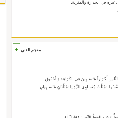
غيرَه في الجدارة والمنزلة.
+
معجم الغني
 النَّاسِ أَحْرَاراً مُتَسَاوِينَ فِي الكَرَامَةِ وَالْحُقُوقِ.
فْسُها. :مُثَلَّثٌ مُتَسَاوِي الزَّوَايَا :مُثَلَّثَانِ مُتَسَاوِيَانِ.
 لَهُ.