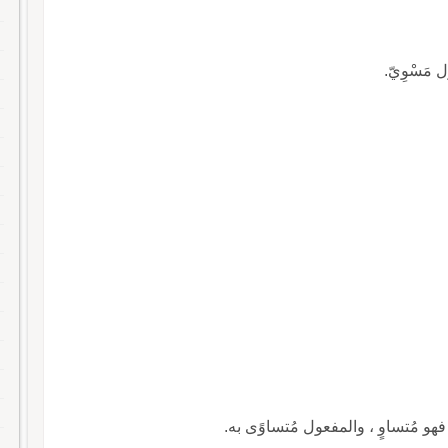
ل مَسْوِيّ.
فهو مُتساوٍ ، والمفعول مُتساوًى به.