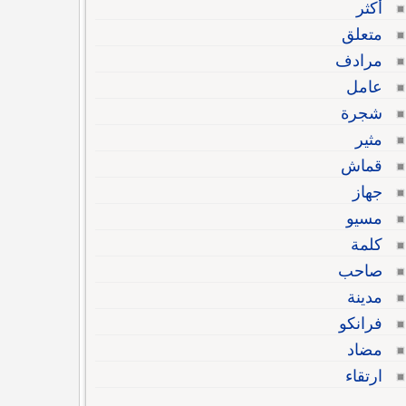
أكثر
متعلق
مرادف
عامل
شجرة
مثير
قماش
جهاز
مسيو
كلمة
صاحب
مدينة
فرانكو
مضاد
ارتقاء