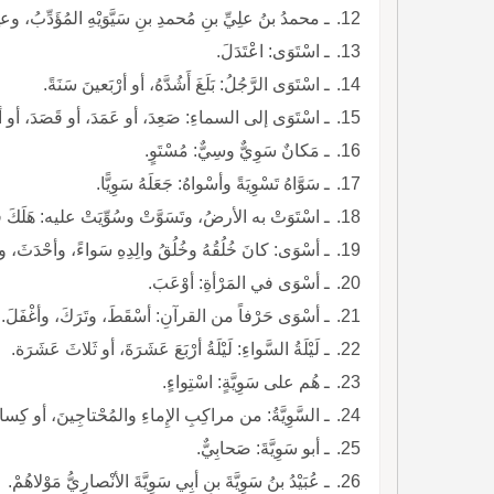
ـ محمدُ بنُ علِيِّ بنِ مُحمدِ بنِ سَيَّوَيْهِ المُؤَدِّبُ، وعل
ـ اسْتَوَى: اعْتَدَلَ.
ـ اسْتَوَى الرَّجُلُ: بَلَغَ أَشُدَّهُ، أو أرْبَعينَ سَنَةً.
ـ اسْتَوَى إلى السماءِ: صَعِدَ، أو عَمَدَ، أو قَصَدَ، أو أقْ
ـ مَكانٌ سَوِيٌّ وسِيٌّ: مُسْتَوٍ.
ـ سَوَّاهُ تَسْوِيَةً وأسْواهُ: جَعَلَهُ سَوِيًّا.
ـ اسْتَوَتْ به الأرضُ، وتَسَوَّتْ وسُوِّيَتْ عليه: هَلَكَ 
ـ أسْوَى: كانَ خُلُقُهُ وخُلُقُ والِدِهِ سَواءً، وأحْدَثَ، و
ـ أسْوَى في المَرْأةِ: أوْعَبَ.
ـ أسْوَى حَرْفاً من القرآنِ: أسْقَطَ، وتَرَكَ، وأغْفَلَ.
ـ لَيْلَةُ السَّواءِ: لَيْلَةُ أرْبَعَ عَشَرَةَ، أو ثَلاثَ عَشَرَة.
ـ هُم على سَوِيَّةٍ: اسْتِواءٍ.
ـ السَّوِيَّةُ: من مراكِبِ الإِماءِ والمُحْتاجِينَ، أو كِساءٌ 
ـ أبو سَوِيَّةَ: صَحابِيٌّ.
ـ عُبَيْدُ بنُ سَوِيَّةَ بنِ أبِي سَوِيَّةَ الأنْصارِيُّ مَوْلاهُمْ.