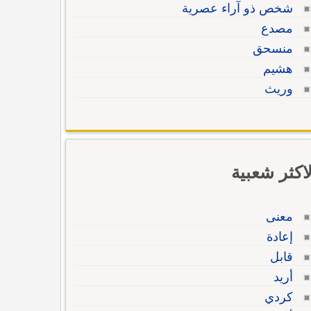
شخص ذو آراء عصرية
مصدع
منسحق
هشيم
وريث
لاكثر شعبية
معنى
إعادة
قابل
أريد
كردي