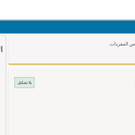
وس المفردات
ا
بلا تشكيل