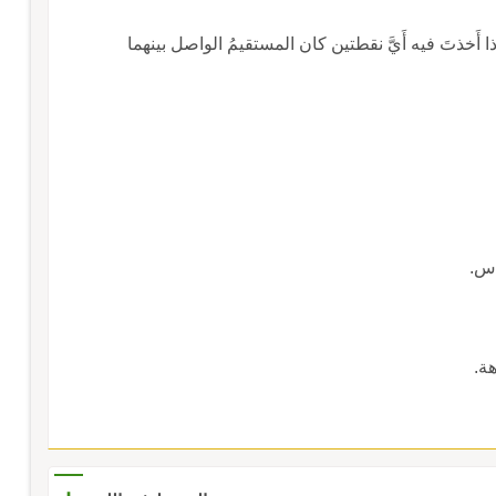
 هو الذي إذا أَخذتَ فيه أَيَّ نقطتين كان المستقيمُ الواصل بينهما
اس.
ة.