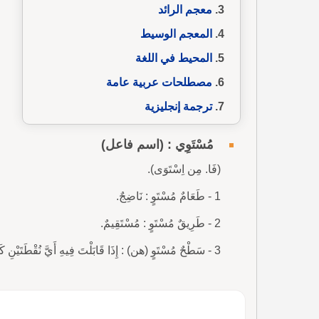
معجم الرائد
المعجم الوسيط
المحيط في اللغة
مصطلحات عربية عامة
ترجمة إنجليزية
مُسْتَوِي : (اسم فاعل)
(فَا. مِن اِسْتَوَى).
1 - طَعَامٌ مُسْتَوٍ : نَاضِجٌ.
2 - طَرِيقٌ مُسْتَوٍ : مُسْتَقِيمٌ.
3 - سَطْحٌ مُسْتَوٍ (هن) : إِذَا قَابَلْتَ فِيهِ أَيَّ نُقْطَتَيْنِ كَانَ الْمُسْتَقِيمُ الوَاصِلُ بَيْنَهُمَا مُنْطَبِقاً عَلَيْهِ.