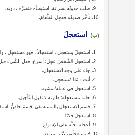
طلب حدوثَه بسرعة، استبطأه فتصرَّف دونه.
تأخَّر صديقُه فعجِل الطَّعامَ.
استعجلَ
(ب)
استعجلَ يستعجل ، استعجالاً ، فهو مستعجِل ، وال
استعجل الشَّخصُ عجِل؛ أسرع، فعل الشَّيءَ قبل
جاء على وجه الاستعجال.
أنت دائمًا مُستعجِل.
استعجل في عمله/ مشيه.
حالة مستعجِلة: طارئة لا تقبل التَّأجيل.
قسم الاستعجال بالمستشفى: قسمٌ خاصٌّ باستقبا
استعجل فلانًا.
أعجله؛ حثَّه على الإسراع.
لا تستعجلْني لأنّني مريض.