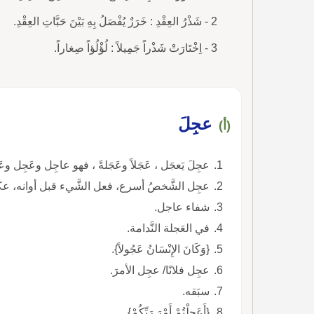
2 - شَذْرُ العِقْدِ : خَرَزٌ يُفْصَلُ بِهِ بَيْنَ حَبَّاتِ العِقْدِ.
3 - اِخْتَارَتْ شَذْراً جَمِيلاً : لُؤْلُؤاً صِغاراً.
عجِلَ
(أ)
عجِلَ يَعجَل ، عَجَلاً وعَجَلةً ، فهو عاجِل وعَجِل
عجِل الشَّخصُ أسرع، فعل الشَّيء قبل أوانه، عك
شفاء عاجل.
في العَجلة النَّدامة.
{وَكَانَ الإِنْسَانُ عَجُولاً}.
عجِل فلانًا/ عجِل الأمرَ.
سبَقه.
{أَعَجِلْتُمْ أَمْرَ رَبِّكُمْ}.