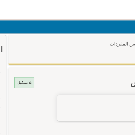
وس المفردات
ا
س
بلا تشكيل