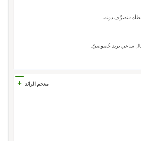
طأه فتصرَّف دونه.
رسال ساعي بريد خُصوصيّ.
+
معجم الرائد