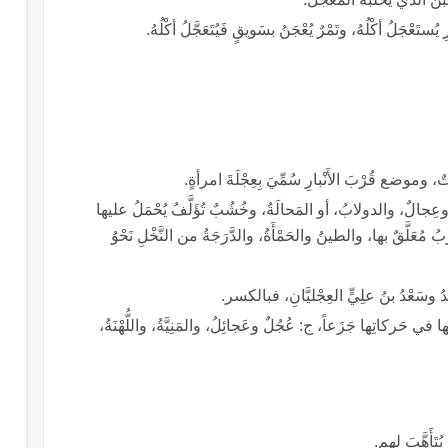
ُ التي يَجُرُّها الثَّوْرُ. ج: عَجَلٌ وأعْجالٌ وعِجالٌ، والدولابُ، أو المَحالَةُ، وخُشُبٌ تُؤَلَّفُ يُحْمَلُ عليها
بُ مُعَلَّقٌ بها، والطينُ والحَمْأَةُ، والدَّرَجَةُ من النَّخْلِ نَحْوُ
ُ وسَعْدُ بنُ علِيٍّ العِجْليَّانِ، فبالكسر.
ـ عَجولُ: الثَّكْلَى، والوالِهُ من النِّساءِ والإِبِلِ لِعَجَلَتِها في حَركاتِها جَزَعاً، ج: عُجُلٌ وعَجائِلُ، والمَنِيَّةُ، واللُّهْنَةُ،
يُتَأَهَّبَ لهم.