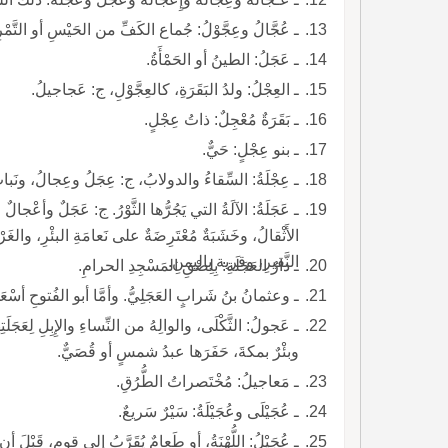
ـ عُجَّالُ وعِجَّوْلُ: جُماع الكَفِّ من الحَيْسِ أو التَّمْرِ يُستَعْجَلُ أكْلُهُ، وتَمْرٌ يُعْجَنُ بسَويقٍ فَيُتَعَجَّلُ أكْلُهُ.
ـ عَجَلُ: الطينُ أو الحَمْأَةُ.
ـ العِجْلُ: ولدُ البَقَرَةِ، كالعِجَّوْلِ، ج: عَجاجيلُ.
ـ بَقَرَةٌ مُعْجِلٌ: ذاتُ عِجْلٍ.
ـ بنو عِجْلٍ: حَيٌّ.
ـ عِجْلَةُ: السِّقاءُ والدولابُ، ج: عِجَلُ وعِجالُ، ونَباتٌ، وموضع قُرْبَ الأَنْبارِ سُمِّيَ بِعِجْلَةَ امرأةٍ.
ـ عَجَلَةُ: الآلَة
الأَثْقالُ، وخَشَبَةٌ مُعْتَرِضَةٌ على نَعامَةِ البئْرِ، والغَرْ
النَّقيرِ، وقرية باليمنِ.
ـ دارُ العَجَلَةِ: بِلِصْقِ المَسْجِدِ الحرامِ.
ـ وعثمانُ بنُ شَرابٍ العَجَلِيُّ. وأمَّا أبو الفُتوحِ أسْعَد
وبئْرٌ بمكةَ، حَفَرَها عبدُ شمسٍ أو قُصَيٌّ.
ـ مَعاجيلُ: مُخْتَصراتُ الطُّرُقِ.
ـ عُجَيْلَى وعُجَيْلَةُ: سَيْرٌ سَريعٌ.
ـ عُجَيْلُ: اللُّهْنَةُ، أو طَعامٌ يُقَرَّبُ إلى قومٍ، قَبْلَ أن 