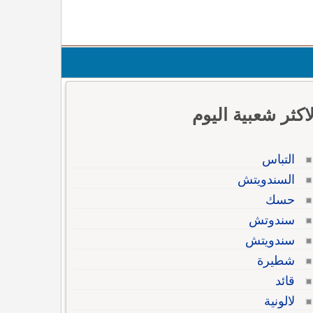
لاكثر شعبية اليوم
التباس
السندويتش
حسك
سندوتش
سندويتش
شطيرة
قائد
لالونية