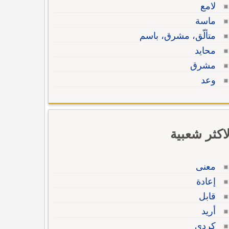
لامع
ماسة
متألّق، مشرق، باسم
محايد
مشرق
وعد
لاكثر شعبية
معنى
إعادة
قابل
أريد
كردي