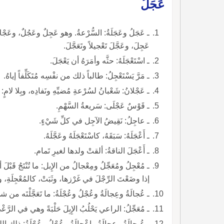
عَجَلُ
عَجِلَ، وعَجَّلَ تَعْجيلاً وتَعَجَّلَ.
ـ اسْتَعْجَلَهُ: حثَّه وأمَرَهُ أن يَعْجَلَ.
ـ مَرَّ يَسْتَعْجِلُ: طالباً ذلك من نفْسِه مُتَكَلِّفاً إياهُ.
ـ عَجْلانُ: شَعْبانُ لسُرْعةِ مُضيِّهِ ونَفادِه، وبِلا لامٍ: ع
ـ قَوْسٌ عَجْلَى: سَريعةُ السَّهْمِ.
ـ عاجِلُ: نَقِيضُ الآجِل في كلِّ شَيْءٍ.
ـ أَعْجَلَهُ: سَبَقَهُ، كاسْتَعْجَلَهُ وعَجَّلَهُ.
ـ أَعْجَلَ الناقةُ: ألقتْ ولدها لغيرِ تَمام.
ـ مُعْجِلُ ومُعَجِّلُ ومِعْجالُ من الإِبل: ما تُنْتَجُ قَبْ
إذا وضَعْتَ الرِّجْلَ في غَرْزها، وثَبَتْ، كالمُعْجِلَةِ، وا
ـ عُجالَةُ وعِجالَةُ وعُجْلُ وعُجْلَةُ: ما تَعَجَّلْتَه من شيءٍ.
ـ مُعَجِّلُ: الراعي يَحْلُبُ الإِبِلَ حَلْبَةً وهي في الرَّعْيِ
ـ عُـجالَةُ وعِجالَةُ وإِعْجالَةُ وعُجْلُ وعُجْلَةُ: ذلك اللبَنُ الذي يَحْلُبُهُ المُعَجِّلُ.