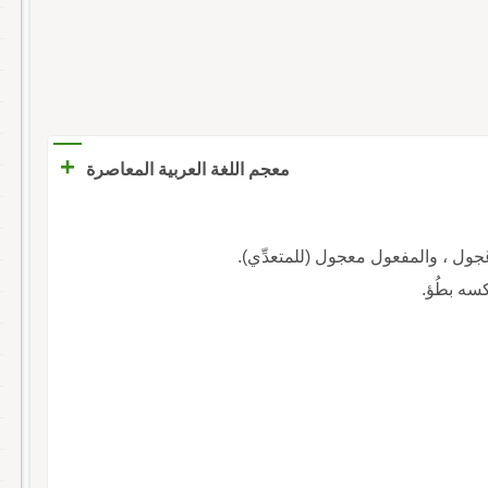
+
معجم اللغة العربية المعاصرة
 وعَجول ، والمفعول معجول (للمتعدِّي).
سه بطُؤ.