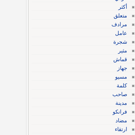
أكثر
متعلق
مرادف
عامل
شجرة
مثير
قماش
جهاز
مسيو
كلمة
صاحب
مدينة
فرانكو
مضاد
ارتقاء