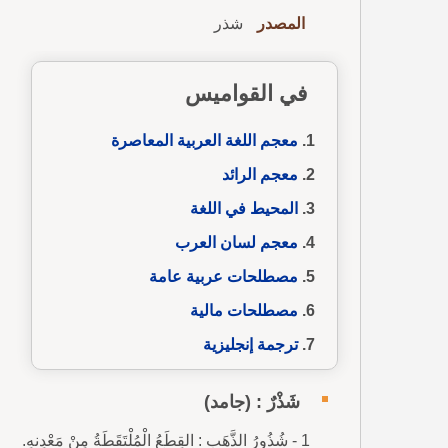
المصدر
شذر
في القواميس
معجم اللغة العربية المعاصرة
معجم الرائد
المحيط في اللغة
معجم لسان العرب
مصطلحات عربية عامة
مصطلحات مالية
ترجمة إنجليزية
شَذْرٌ : (جامد)
1 - شُذُورُ الذَّهَبِ : القِطَعُ الْمُلْتَقَطَةُ مِنْ مَعْدِنهِ.