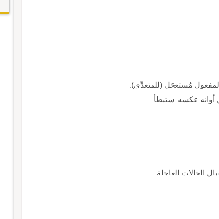
مفعول مُستعجَل (للمتعدِّي).
 أوانه عكسه استبطأ.
ل الحالات العاجلة.