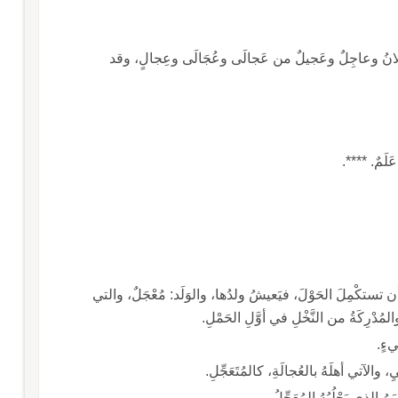
ـ عَجَلُ وعَجَلَةُ: السُّرْعةُ. وهو عَجِلٌ وعَجُلٌ، وعَجْلانُ وعاجِلٌ وعَجيلٌ من عَجالَى وعُجَالَى وعِجالٍ، وقد
َلَمٌ. ****.
لَ أن تستكْمِلَ الحَوْلَ، فيَعيشُ ولدُها، والوَلَد: مُعْجَلٌ، والتي
لمُدْرِكَةُ من النَّخْلِ في أوَّلِ الحَمْلِ.
، والآتي أهلَهُ بالعُجالَةِ، كالمُتَعَجِّلِ.