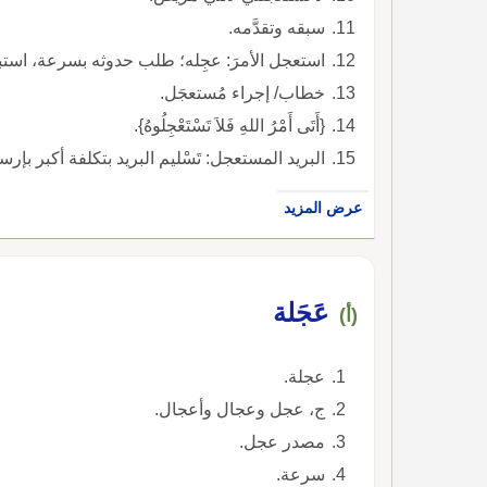
سبقه وتقدَّمه.
استعجل الأمرَ: عجِله؛ طلب حدوثه بسرعة، استب
خطاب/ إجراء مُستعجَل.
{أَتَى أَمْرُ اللهِ فَلاَ تَسْتَعْجِلُوهُ}.
البريد المستعجل: تَسْليم البريد بتكلفة أكبر بإ
عرض المزيد
عَجَلة
(أ)
عجلة.
ج، عجل وعجال وأعجال.
مصدر عجل.
سرعة.