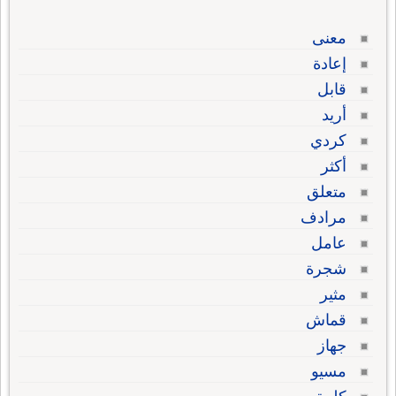
معنى
إعادة
قابل
أريد
كردي
أكثر
متعلق
مرادف
عامل
شجرة
مثير
قماش
جهاز
مسيو