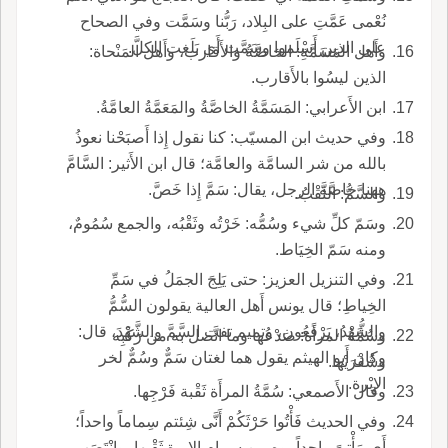
نُعْمى عَمَّتِ على البِلاد، رَبُّنا وسَمَّت وفي الصحاح
على الذين أَسْلَموا وسَمَّت أَي بَلَغت الكلَّ.
وأَهل المَسَمَّةِ: الخاصَّةُ والأَقارب، وأَهل المَنْحاة:
الذين ليسُوا بالأَقارب.
ابن الأَعرابي: المَسَمَّةُ الخاصَّةُ والمَعَمَّةُ العامَّةُ.
وفي حديث ابن المسيّب: كنا نقول إِذا أَصبَحْنا نعوذُ
بالله من شر السامَّة والعامَّة؛ قال ابن الأَثير: السَّامَّ
ههنا خاصَّة الرجل، يقال: سَمَّ إِذا خَصَّ.
والسَّمُّ: الثَّقْبُ.
وسَمّ كلِّ شيء وسُمُّه: خَرْتُه وثَقْبُه، والجمع سُمُومٌ،
ومنه سَمّ الخِيَاط.
وفي التنزيل العزيز: حتى يَلِجَ الجمَلُ في سَمِّ
الخِياطِ؛ قال يونس أَهل العالية يقولون السُّمُّ
والشُّهْدُ، يَرْفَعُون، وتميم تفت السَّمَّ والشَّهْدَ، قال:
وسُمَّةُ المرأَة: صَدْعُها وما اتَّصل به من رَكَبِه
وكان أَبو الهيثم يقول هما لغتان سَمٌّ وسُمٌّ لخر
وشُفْرَيْها.
الإِبْرة.
وقال الأَصمعي: سُمَّةُ المرأَة ثَقْبة فَرْجِها.
وفي الحديث فَأْتُوا حَرْثَكُمْ أَنَّى شِئتم سِماماً واحداً؛
أَي مَأْتىً واحداً، وه من سِمام الإِبرة ثَقْبِها، وانْتَصَب