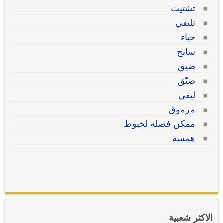
تشتيت
تليفي
حياء
سابح
ضيق
ضيّق
ليفي
مرموق
ممكن فصله لخيوط
همسة
الاكثر شعبية