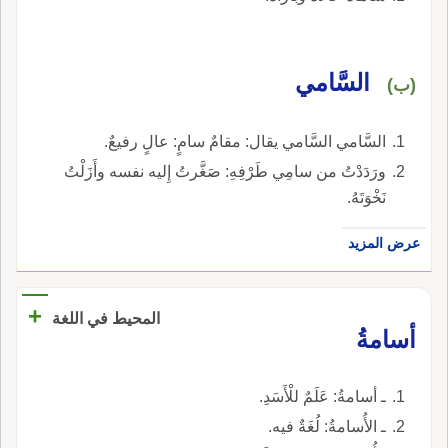
السَّامي
(ب)
السَّامي السَّامي يقال: مقامٌ سامٍ: عالٍ رفيعٌ.
ورَدَدْتُ من سامِي طَرْفِهِ: صَغَّرتُ إِليه نفسه وأَزَلْتُ
نَخْوَتَهُ.
عرض المزيد
+
المحيط في اللغة
أسامةُ
ـ أسامةُ: عَلَمٌ للْأَسَدِ.
ـ الأُسامةُ: لُغَةٌ فيه.