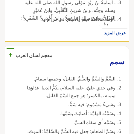
ـ أُسامةُ بنُ زيْدٍ: مَوْلَى رسولِ الله صلى الله عليه
وسلم وحِبُّه، وابنُ شريكٍ الثَّعْلَبِيُّ، وابنُ عُمَيْرٍ
الهُذَلِيُّ، وابنُ مالِكٍ الدارِمِيُّ، وابنُ أَخْدَرِيٍّ الشَّقَرِيُّ:
ـ وسامة: لغةٌ فيه. والاسْمُ: في س م و.
صحابيُّون.
عرض المزيد
+
معجم لسان العرب
سمم
السَّمُّ والسِّمُّ والسُّمُّ: القاتلُ، وجمعها سِمامٌ.
وفي حدي عليّ، عليه السلام، يذُمُّ الدنيا: غذاؤها
سِمام، بالكسر؛ هو جمع السَّمّ القاتل.
وشيءٌ مَسْمُوم: فيه سَمٌّ.
وسَمَّتْه الهامَّة: أَصابَتْ بسَمِّها.
وسَمَّه أَي سقاه السمَّ.
وسَمَّ الطعام: جعل فيه السُّمَّ والسَّامَّةُ: الموتُ،