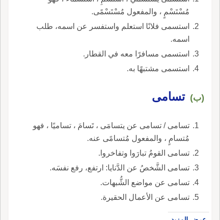
مُسْتَسْمٍ ، والمفعول مُسْتَسْمًى.
استسمى فلانًا استعلم واستفسر عن اسمه، طلب
اسمه.
استسمى مسافرًا معه في القطار.
استسمى مشتبهًا به.
تسامى
(ب)
تسامى / تسامى عن يتسامَى ، تَسامَ ، تساميًا ، فهو
مُتسامٍ ، والمفعول مُتسامًى عنه.
تسامى القومُ تبارَوا وتفاخروا.
تسامى الشَّخصُ عن الدَّنايا: ارتفع، رفع نفسَه.
تسامى عن مواضع الشُّبهات.
تسامى عن الأعمال الحقيرة.
عرض المزيد