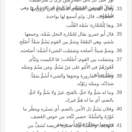
تَغْتالُ الوَضِينَ المُسَمَّم أَي الذي له ثلاث عُرىً وهي
وقال اللحياني: السَّمَّان الأَصْباغُ التي تُزَوَّقُ بها
سُمُومُه.
السقُوف، قال: ولم أَسمع لها بواحدة.
ويقا لِلْجُمَّارة: سُمَّة القُلْب.
قال أَبو عمرو: يقال لِجُمَّارة النخل سُمَّة، وجمعها
سُمَم، وهي اليَقَقَةُ وسَمَّ بين القوم يَسُمُّ سَمَّاً: أَصْلَح.
وسَمَّ شيئاً: أَصلحه وسَمَمْت الشيءَ أَسُمُّه: أَصلحته.
وسَمَمْت بين القوم: أَصْلَحْت؛ قا الكميت وتَنْأَى
قُعُورُهُمُ في الأُمُو على مَنْ يَسُمُّ، ومَن يَسْمُ وسَمَّه
سَمّاً: شدَّه.
وسَمَمْت القارورةَ ونحوَها والشيءَ أَسُمُّ سَمّاً:
شدَدْتُه، ومثله رَتَوْتُه.
وما له سَمٌّ ولا حَمٌّ، بالفتح، غيرُ ولا سُمٌّ ولا حُمٌّ،
بالضم، أَي ما له هَمٌّ غيرك.
وفلان يَسُمُّ ذل الأَمر، بالضم، أَي يَسبُره وينظُر ما
غَوْرُهُ والسُّمَّةُ: حصير تُتَّخذ من خوص الغَضف،
وجمعها سِمامٌ؛ حكاه أَب حنيفة.
التهذيب: والسُّمَّةُ شِبْه سفرة عريضة تُسَفُّ من