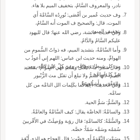
نادر، والمعروف السَّامُ، بتخفيف الميم بلا هاء.
وف حديث عُمير بن أَفْصَى: تُورِدُه السَّامَّةَ أَي
الموت، قال: والصحيح ف الموت أَنه السَّامُ،
بتخفيف الميم.
وفي حديث عائشة، رضي الله عنها: قال لليهود
عليكم السَّامُ والدَّامُ.
وأَما السَّامَّةُ، بتشديد الميم، فه ذواتُ السُّمومِ من
الهوامِّ، ومنه حديث ابن عباس: اللهم إِني أَعوذُ ب
من كل شيطان وهامَّه، ومن كلّ عَيْنٍ لامَّه، ومن
وقال شمر: ما لا يَقْتُل ويَسُمّ فهي السَّوامُّ، بتشديد
شرِّ كل سامَّه.
الميم، لأَنها تَسُمُّ ولا تبلغ أَن تقتُل مث الزُّنْبور
والعَقْرب وأَشباههما.
وفي الحديث: أُعِيذُكُما بكَلِمات الل التامَّه من كل
سامَّه.
والسَّمُّ: سَمُّ الحية.
والسامَّةُ: الخاصَّة يقال: كيف السَّامَّةُ والعامَّةُ.
والسُّمَّةُ: كالسامَّةِ؛ قال رؤبة ووُصِلَتْ في الأَقْربينَ
سُمَمُه وسَمَّه سَمّاً: خصَّه.
وسَمَّتِ النِّعْمَةُ أَي خصَّت؛ قال العجاج هو الذي أَنْعَمَ