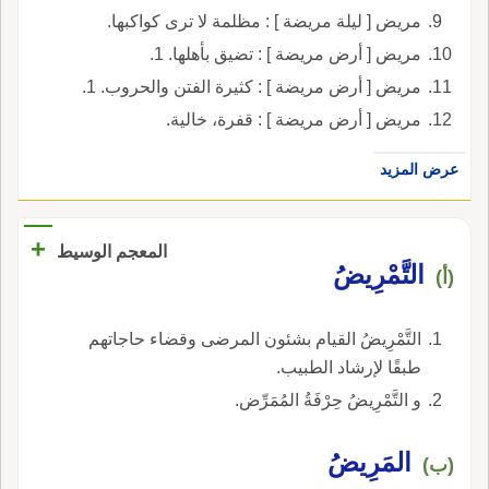
مريض [ ليلة مريضة ] : مظلمة لا ترى كواكبها.
مريض [ أرض مريضة ] : تضيق بأهلها. 1.
مريض [ أرض مريضة ] : كثيرة الفتن والحروب. 1.
مريض [ أرض مريضة ] : قفرة، خالية.
عرض المزيد
+
المعجم الوسيط
التَّمْرِيضُ
(أ)
التَّمْرِيضُ القيام بشئون المرضى وقضاء حاجاتهم
طبقًا لإرشاد الطبيب.
و التَّمْرِيضُ حِرْفَةُ المُمَرِّض.
المَرِيضُ
(ب)