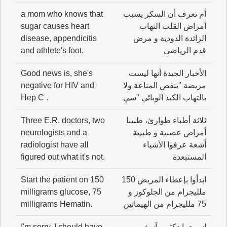
أم تعرف أن السكر يسبب
a mom who knows that
أمراض القلب التهاب
sugar causes heart
الزائدة الدودية و مرض
disease, appendicitis
قدم الرياضي
and athlete's foot.
الأخبار الجيدة أنها ليست
Good news is, she's
مريضة "بنقص المناعة ولا
negative for HIV and
بالتهاب الكبد الوبائي "سي
Hep C .
ثلاثة أطباء طوارئ، طبيبا
Three E.R. doctors, two
أمراض عصبية و طبيبة
neurologists and a
أشعة عرفوا الأشياء
radiologist have all
المستبعدة
figured out what it's not.
ابدأوا بإعطاء المريض 150
Start the patient on 150
ملليجرام من الجلوكوز و
milligrams glucose, 75
75 ملليجرام من الهيماتين
milligrams Hematin.
اسمع يا دكتور، آسف
I'm sorry. I should have