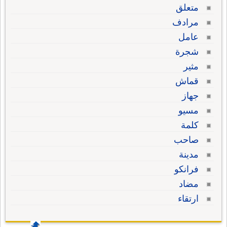
متعلق
مرادف
عامل
شجرة
مثير
قماش
جهاز
مسيو
كلمة
صاحب
مدينة
فرانكو
مضاد
ارتقاء