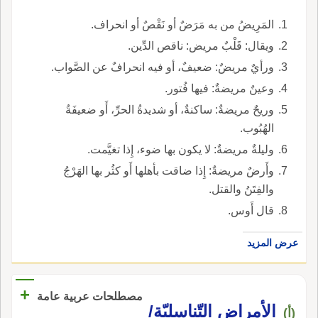
المَرِيضُ من به مَرَضٌ أو نَقْصٌ أو انحراف.
ويقال: قَلْبٌ مريض: ناقص الدِّين.
ورأيٌ مريضٌ: ضعيفٌ، أو فيه انحرافٌ عن الصَّواب.
وعينٌ مريضةٌ: فيها فُتور.
وريحٌ مريضةٌ: ساكنةٌ، أو شديدةُ الحرِّ، أَو ضعيفَةُ
الهُبُوب.
وليلةٌ مريضةٌ: لا يكون بها ضوء، إِذا تغيَّمت.
وأَرضٌ مريضةٌ: إِذا ضاقت بأهلها أَو كثُر بها الهَرْجُ
والفِتَنُ والقتل.
قال أَوس.
عرض المزيد
+
مصطلحات عربية عامة
الأمراض التّناسليّة/
(أ)