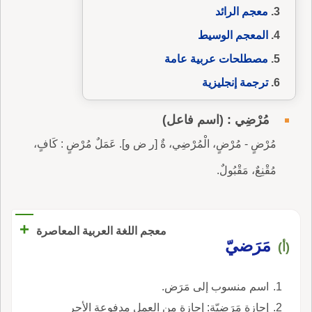
معجم الرائد
المعجم الوسيط
مصطلحات عربية عامة
ترجمة إنجليزية
مُرْضِي : (اسم فاعل)
مُرْضٍ - مُرْضٍ، الْمُرْضِي، ةٌ [ر ض و]. عَمَلٌ مُرْضٍ : كَافٍ،
مُقْنِعٌ، مَقْبُولٌ.
+
معجم اللغة العربية المعاصرة
مَرَضيّ
(أ)
اسم منسوب إلى مَرَض.
إجازة مَرَضيّة: إجازة من العمل مدفوعة الأجر