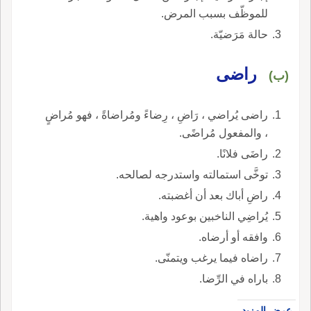
للموظّف بسبب المرض.
حالة مَرَضيّة.
راضى
(ب)
راضى يُراضي ، رَاضِ ، رِضاءً ومُراضاةً ، فهو مُراضٍ
، والمفعول مُراضًى.
راضَى فلانًا.
توخَّى استمالته واستدرجه لصالحه.
راضِ أباك بعد أن أغضبته.
يُراضِي الناخبين بوعود واهية.
وافقه أو أرضاه.
راضاه فيما يرغب ويتمنّى.
باراه في الرِّضا.
عرض المزيد