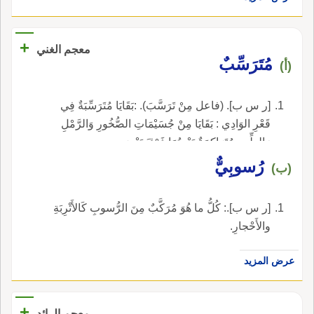
+
معجم الغني
مُتَرَسِّبٌ
(أ)
[ر س ب]. (فاعل مِنْ تَرَسَّبَ). :بَقَايَا مُتَرَسِّبَةٌ فِي
قَعْرِ الوَادِي : بَقَايَا مِنْ جُسَيْمَاتِ الصُّخُورِ وَالرَّمْلِ
وَالطِّينِ مُتَرَاكِمَةٌ بَعْضُهَا فَوْقَ بَعْضٍ.
رُسوبِيٌّ
(ب)
[ر س ب].: كُلُّ ما هُوَ مُرَكَّبٌ مِنَ الرُّسوبِ كَالأَتْرِبَةِ
والأَحْجارِ.
عرض المزيد
+
معجم الرائد