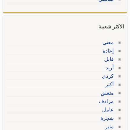
الاكثر شعبية
معنى
إعادة
قابل
أريد
كردي
أكثر
متعلق
مرادف
عامل
شجرة
مثير