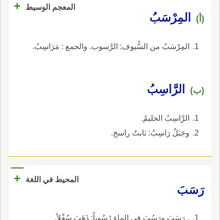
+
المعجم الوسيط
المِرْسَبُ
(أ)
المِرْسَبُ من السُّيوف: الرَّسوب. والجمع : مَرَاسِبُ.
الرَّاسِبُ
(ب)
الرَّاسِبُ الحليمُ.
وجَبَلٌ رَاسِبٌ: ثابتٌ راسخ.
+
المحيط في اللغة
رَسَبَ
ـ رَسَبَ ورَسُبَ في الماءِ رُسُوباً: ذَهَبَ سُفْلاً.