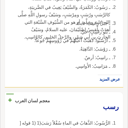
ـ رَسُوبُ: الكَمَرَةُ، والسَّيْفُ يَغِيبُ في الضَّريبَةِ،
كالرَّسَبِ ورُسَبٍ ومِرْسَبٍ، وسَيْفُ رسولِ اللَّهِ صلَّى
الله عليه وسلَّم، أو هو من السُّيُوفِ السَّبْعَةِ التي
ـ جَبَلٌ راسِبٌ: ثابتٌ.
أَهدَتْ بِلْقيسُ لِسُلَيْمَانَ، عليه السلامُ، وسَيْفُ
ـ بَنُو راسِبٍ: حَيُّ.
الحارثِ بنِ أبي شِمْرٍ، والرَّجلُ الحَلِيم، كالرَّاسِبِ.
ـ أرْسَبُوا: ذَهَبَتْ أعيُنُهُمْ في رُؤوسِهِمْ جُوعاً.
ـ رَوْسَبُ: الدَّاهِيَةُ.
ـ راسِبٌ: أرضٌ.
ـ مَرَاسِبُ: الأَواسِي.
عرض المزيد
+
معجم لسان العرب
رسب
الرُّسُوبُ: الذَّهابُ في الماءِ سُفْلاً رَسَبَ(1 (1 قوله [