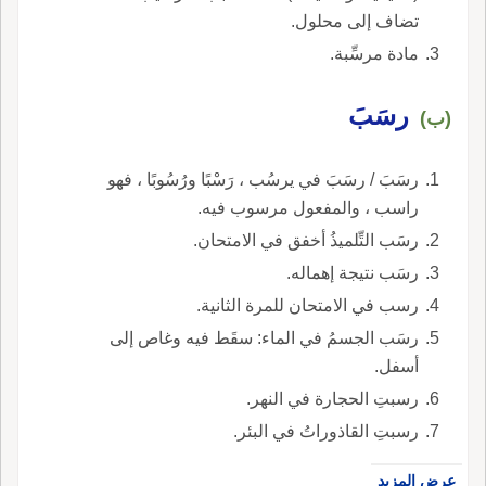
تضاف إلى محلول.
مادة مرسِّبة.
رسَبَ
(ب)
رسَبَ / رسَبَ في يرسُب ، رَسْبًا ورُسُوبًا ، فهو
راسب ، والمفعول مرسوب فيه.
رسَب التِّلميذُ أخفق في الامتحان.
رسَب نتيجة إهماله.
رسب في الامتحان للمرة الثانية.
رسَب الجسمُ في الماء: سقَط فيه وغاص إلى
أسفل.
رسبتِ الحجارة في النهر.
رسبتِ القاذوراتُ في البئر.
عرض المزيد