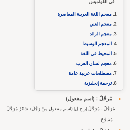
في القواميس
معجم اللغة العربية المعاصرة
معجم الغني
معجم الرائد
المعجم الوسيط
المحيط في اللغة
معجم لسان العرب
مصطلحات عربية عامة
ترجمة إنجليزية
مُرَجَّلٌ : (اسم مفعول)
مُرَجَّلٌ - مُرَجَّلٌ [ر ج ل] (اسم مفعول مِنْ رَجَّلَ). شَعْرٌ مُرَجَّلٌ
: مُسَرَّحٌ.