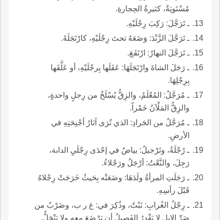
مُسْتَويَةٌ، كثيرةُ الحِجارةِ.
ـ تَرَجَّلَ: رَكِبَ رِجْلَيْهِ.
ـ تَرَجَّلَ الزَّنْدَ: وَضَعَهُ تحتَ رِجْلَيْهِ، كارْتَجَلَهُ.
ـ تَرَجَّلَ النهارُ: ارْتَفَعَ.
ـ رَجَلَ الشاةَ وارْتَجَلَهَا: عَقَلَها بِرجْلَيْهِ، أو عَلَّقَها
بِرِجْلِهَا.
ـ مُرَجَّلُ: المُعْلَمُ، والزِقُّ يُسْلَخُ من رِجلٍ واحدةٍ،
والزِقُّ المَلْآنُ خَمْراً.
ـ مُرَجَّلُ من الجَرادِ: الذي تُرَى آثارُ أجْنِحَتِهِ في
الأرضِ.
ـ رُجْلَةُ، وتَرْجيلُ: بياضٌ في إحْدَى رِجْلَيِ الدابة،
رَجِلَ، والنَّعْتُ: أرْجَلُ ورَجْلاءُ.
ـ رَجَلَتِ المرأةُ ولَدَهَا: وضَعَتْه بِحَيثُ خَرَجَتْ رِجْلاهُ
قَبْلَ رأسِهِ.
ـ رِجْلُ الغُرابِ: نَبْتٌ، وذُكِرَ في: غ ر ب، وضَرْبٌ من
صَرِّ الإِبِلِ لا يَقْدِرُ الفَصيلُ أن يَرْضَعَ معه ولا يَنْحَلُّ.