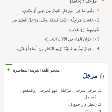
مِرْجَلٌ : (جامد)
1 - يَغْلِي مَا فِي المِرْجَلِ: القِدْرُ مِنْ طِينٍ أَوْ مَعْدِنٍ.
2 - جَاشَتْ مَرَاجِلُهُ : اِشْتَدَّ غَضَبُهُ. وَغَلَى مِرْجَلُ الغَيْظِ فِي
نُفُوسِهِمْ. (ع. غلاب).
3 - : خَزَّانُ الْمَاءِ فِي الآلاَتِ البُخَارِيَّةِ.
4 - : جِهَازٌ تَتِمُّ بِهِ عَمَلِيَّةُ تَوْلِيدِ البُخَارِ مِنَ الْمَاءِ أَوْ غَيْرِهِ.
+
معجم اللغة العربية المعاصرة
مرجَلَ
(أ)
مرجَلَ يمرجِل ، مَرْجَلةً ، فهو مُمرجِل ، والمفعول
مُمرجَل.
(انظر م ر جمع ل.
مرجَلَ).