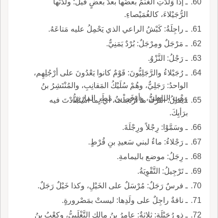
ـ إذا وَلَدَتِ الغَنَمُ بعضُها بعدَ بعضٍ قيلَ: ولَّدْتُها
الرُّجَيْلاءَ، كالغُمَيْصاءِ.
ـ راجِلَةُ: كَبْشُ الراعي الذي يَحْمِلُ عليه مَتاعَهُ.
ـ مَرْجَلٌ ومِرْجَلٌ: بُرْدٌ يَمَنِيٌّ.
ـ رَجْلُ: النَّزْوُ.
ـ رُجَيْلاءُ والرَّجَلِيُّونَ: قَوْمٌ كانوا يَعْدُونَ على أرْجُلِهِم،
الواحدُ: رَجَلِيٌّ، وهُمْ سُلَيْكُ المَقانِبِ، والمُنْتَشِرُ بنُ
وَهْبٍ الباهِليُّ، وأوْفَى بنُ مَطَرٍ المازِنِيُّ.
ـ يقالُ: أمْرُكَ ما ارْتَجَلْتَ، أي: ما اسْتَبْدَدْتَ فيه
برَأيِكَ.
ـ وسَمَّوْا: رِجْلاً ورِجْلَةَ.
ـ رَجْلاءُ: ماءٌ لبني سَعيدِ بنِ قُرْطٍ.
ـ رِجَلُ: موضع باليمامةِ.
ـ تَرْجِيلُ: التَّقْوِيَةُ.
ـ فرسٌ رَجَلٌ: مُرْسَلٌ على الخَيْلِ، وكذا خَيْلٌ رَجَلٌ.
ـ ناقةٌ راجِلٌ على ولَدِها: ليستْ بمَصْرورةٍ.
ـ ذو رُجَيْلَةِ: ثلاثةٌ: عامِرُ بنُ مالِكٍ التَّغْلَبِيُّ، وكعْبُ بنُ