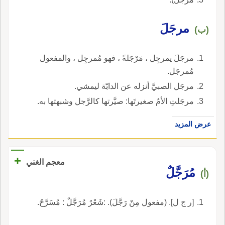
مرجَلَ
(ب)
مرجَلَ يمرجِل ، مَرْجَلةً ، فهو مُمرجِل ، والمفعول
مُمرجَل.
مرجَل الصبيَّ أنزله عن الدابّة ليمشي.
مرجَلتِ الأمُ صغيرتَها: صيَّرتها كالرَّجل وشبهتها به.
عرض المزيد
+
معجم الغني
مُرَجَّلٌ
(أ)
[ر ج ل]. (مفعول مِنْ رَجَّلَ). :شَعْرٌ مُرَجَّلٌ : مُسَرَّحٌ.