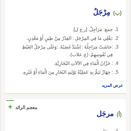
مِرْجَلٌ
(ب)
جمع: مَرَاجِلُ. [ر ج ل].
:يَغْلِي مَا فِي المِرْجَلِ : القِدْرُ مِنْ طِينٍ أَوْ مَعْدِنٍ.
:جَاشَتْ مَرَاجِلُهُ : اِشْتَدَّ غَضَبُهُ. :وَغَلَى مِرْجَلُ الغَيْظِ
فِي نُفُوسِهِمْ. (ع. غلاب).
: خَزَّانُ الْمَاءِ فِي الآلاَتِ البُخَارِيَّةِ.
: جِهَازٌ تَتِمُّ بِهِ عَمَلِيَّةُ تَوْلِيدِ البُخَارِ مِنَ الْمَاءِ أَوْ غَيْرِهِ.
عرض المزيد
+
معجم الرائد
مرجَل
(أ)
مرجل.