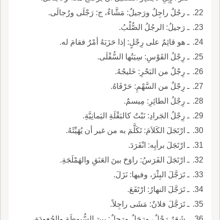
ـ رجُلٌ راجِلٌ ورَجيلٌ: مَشَّاءٌ، ج: رَجْلَى ورُجالَى.
ـ رَجيلُ: الرجُلُ الصُّلْبُ.
ـ هو قائِمٌ على رِجْلٍ: إذا حَزَبَهُ أمْرٌ فقامَ له.
ـ رِجْلُ القَوْسِ: سِيَتُها السُّفْلَى.
ـ رِجْلٌ من البَحْرِ: خَليجُهُ.
ـ رِجْلٌ من السَّهْمِ: حَرْفَاهُ.
ـ رِجْلُ الطائِرِ: مِيسمٌ.
ـ رِجْلُ الجَرادِ: نَبْتٌ كالبَقْلَةِ اليَمانِيَّةِ.
ـ ارْتَجَلَ الكَلاَمَ: تَكَلَّمَ به من غير أن يُهَيِّئَهُ.
ـ ارْتَجَلَ برأيِه: انْفَرَدَ.
ـ ارْتَجَلَ الفَرَسُ: راوَحَ بينَ العَنَقِ والهَمْلَجَةِ.
ـ تَرَجَّلَ البِئْرَ، وفيها: نَزَلَ.
ـ تَرَجَّلَ النهارُ: ارْتَفَعَ.
ـ تَرَجَّلَ فلانٌ: مَشَى راجِلاً.
ـ شَعَرٌ رَجْلٌ، ورَجَلٌ ورَجِلٌ: بينَ السُّبوطَةِ والجُعودَةِ،