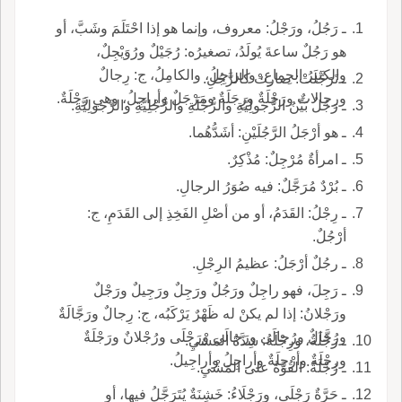
ـ رَجُلُ، ورَجْلُ: معروف، وإنما هو إذا احْتَلَمَ وشَبَّ، أو
هو رَجُلٌ ساعةَ يُولَدُ، تصغيرُه: رُجَيْلٌ ورُوَيْجِلٌ،
والكثيرُ الجِماعِ، والراجِلُ، والكامِلُ، ج: رِجالٌ
ـ تَرَجَّلَتْ: صارتْ كالرَّجُلِ.
ورِجالاتٌ ورَجْلَةٌ ورِجَلَةٌ ومَرْجَلٌ وأراجِلُ، وهي رَجْلَةٌ.
ـ رَجُلٌ بَيِّنُ الرُّجولِيَّةِ والرُّجْلَةِ والرُّجْلِيَّةِ والرَّجولِيَّةِ.
ـ هو أرْجَلُ الرَّجُلَيْنِ: أشَدُّهُما.
ـ امرأةٌ مُرْجِلٌ: مُذْكِرٌ.
ـ بُرْدٌ مُرَجَّلٌ: فيه صُوَرُ الرجالِ.
ـ رِجْلُ: القَدَمُ، أو من أصْلِ الفَخِذِ إلى القَدَمِ، ج:
أرْجُلٌ.
ـ رجُلٌ أرْجَلُ: عظيمُ الرِجْلِ.
ـ رَجِلَ، فهو راجِلٌ ورَجُلٌ ورَجِلٌ ورَجِيلٌ ورَجْلٌ
ورَجْلانُ: إذا لم يكنْ له ظَهْرٌ يَرْكَبُه، ج: رِجالٌ ورَجَّالَةٌ
ورُجَّالٌ ورُجالَى ورَجالَى ورَجْلَى ورُجْلانٌ ورَجْلَةٌ
ـ رَجْلَةُ، ورِجْلَةُ: شِدَّةُ المَشْيِ.
ورِجْلَةٌ وأرْجِلَةٌ وأراجِلُ وأراجِيلُ.
ـ رُجْلَةُ: القُوَّةُ على المَشْيِ.
ـ حَرَّةٌ رَجْلَى، ورَجْلَاءُ: خَشِنَةٌ يُتَرَجَّلُ فيها، أو