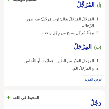
المُرْجَّلُ
(أ)
المُرْجَّلُ المُرْجَّلُ يقال: ثوب مُرجَّلٌ: فيه صور
الرِّجال.
وجِلْدٌ مُرجَّل: سلخ من رِجْل واحدة.
المِرْجَلُ
(ب)
المِرْجَلُ القِدْر من الطِّين المَطْبُوخ، أَو النُّحَاسِ.
و المِرْجَلُ الم.
عرض المزيد
+
المحيط في اللغة
رَجُلُ