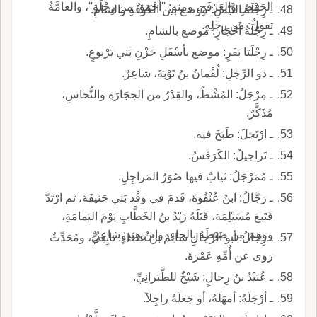
الحَمْضِ والعَرْفَجِ، ومنه: ''أحْمَقُ من رِجْلَةٍ''، والعامَّةُ
ـ رِجْلَةُ التَّيْسِ: موضع بين الكوفَةِ والشامِ.
تقولُ: من رِجْلِهِ.
ـ رِجْلَةُ أَحْجَارٍ: موضع بالشامِ.
ـ رِجْلَتا بَقَرٍ: موضع بأسْفَلِ حَزْنِ بَني يَرْبوعٍ.
ـ ذو الرِّجْلِ: لُقْمانُ بنُ تَوْبَةَ، شاعِرٌ.
ـ مِرْجَلُ: المُشْطُ، والقِدْرُ من الحِجَارَةِ والنُّحاسِ،
مُذَكَّرٌ.
ـ ارْتَجَلَ: طَبَخَ فيه.
ـ تَراجيلُ: الكَرَفْسُ.
ـ مُمَرْجَلُ: ثيابٌ فيها صُوَرُ المَراجِلِ.
ـ رَجَّالُ: ابنُ عُنْفُوَةَ، قَدمَ في وَفْد بَني حَنيفَةَ، ثم ارْتَدَّ
فَتَبعَ مُسَيْلِمَة، قَتَلَهُ زَيْدُ بنُ الخَطَّابِ يَوْمَ اليَمامَةِ،
ووَهِمَ من ضَبَطَهُ بالحاءِ، وابنُ هِندٍ: شاعِرٌ.
ـ رِجالُ: أبو الرِّجالِ سالِمُ بنُ عطاءٍ: تابِعِيٌّ، ومُحَدِّثٌ
رَوَى عن أُمِّهِ عَمْرَةَ.
ـ عُبَيْدُ بنُ رِجالٍ: شَيْخٌ للطَّبَرانِيِّ.
ـ أرْجَلَهُ: أمهَلَهُ، أو جَعَلَهُ راجِلاً.