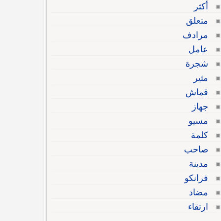
أكثر
متعلق
مرادف
عامل
شجرة
مثير
قماش
جهاز
مسيو
كلمة
صاحب
مدينة
فرانكو
مضاد
ارتقاء