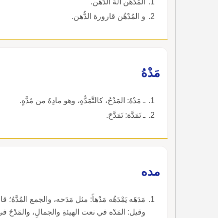
المُدْهُن آلة الدَّهْن.
و المُدْهُن قارورة الدُّهن.
مَدْهُ
ـ مَدْهُ: المَدْحُ، كالتَّمَدُّهِ، وهو مادِهٌ من مُدَّهٍ.
ـ تَمَدَّهَ: تَمَدَّحَ.
مده
مَدَهَه يَمْدَهُه مَدْهاً: مثل مَدَحه، والجمع المُدَّهُ؛ قا رؤْ
وقيل: المَدْه في نعت الهيئةِ والجمالِ، والمَدْحُ 