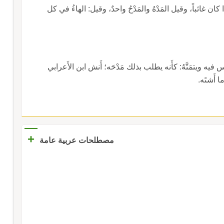
كان غائباً، وقيل المَدْهُ والمَدْحُ واحدٌ، وقيل: الهاءُ في كل
 ليس فيه ويتمَتَّهُ: كأَنه يطلب بذلك مَدْحَه؛ أَنش ابن الأَعرابي
ا أَشتَه.
+
مصطلحات عربية عامة