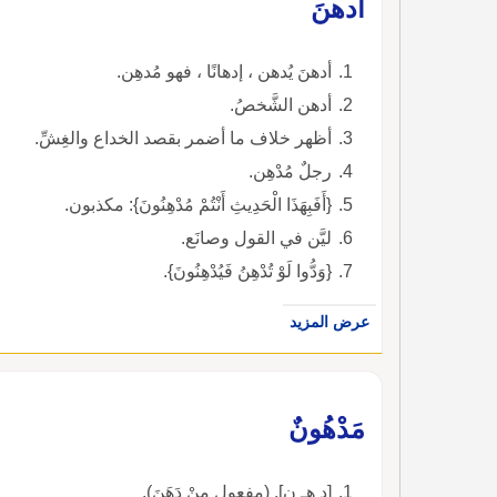
أدهنَ
أدهنَ يُدهن ، إدهانًا ، فهو مُدهِن.
أدهن الشَّخصُ.
أظهر خلاف ما أضمر بقصد الخداع والغِشِّ.
رجلٌ مُدْهِن.
{أَفَبِهَذَا الْحَدِيثِ أَنْتُمْ مُدْهِنُونَ}: مكذبون.
ليَّن في القول وصانَع.
{وَدُّوا لَوْ تُدْهِنُ فَيُدْهِنُونَ}.
عرض المزيد
مَدْهُونٌ
[د هـ ن]. (مفعول مِنْ دَهَنَ).