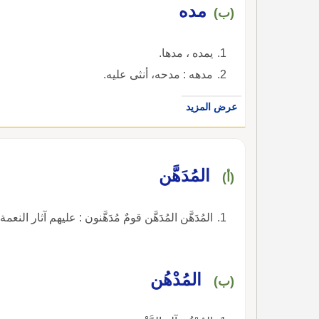
مده
(ب)
يمده ، مدها.
مدهه : مدحه، أنثى عليه.
عرض المزيد
المُدَهَّن
(أ)
المُدَهَّن المُدَهَّن قومٌ مُدَهَّنون : عليهم آثار النعمة.
المُدْهُن
(ب)