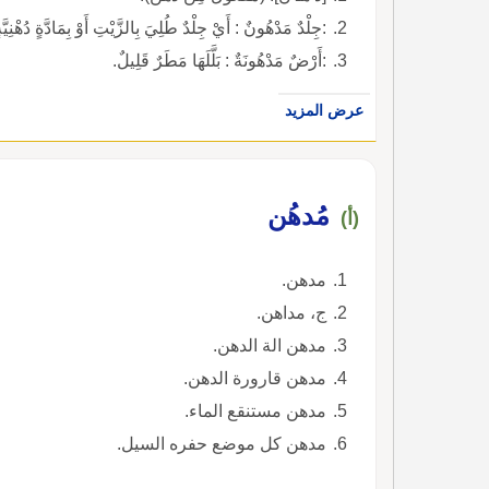
:جِلْدٌ مَدْهُونٌ : أَيْ جِلْدٌ طُلِيَ بِالزَّيْتِ أَوْ بِمَادَّةٍ دُهْنِيَّة
:أَرْضٌ مَدْهُونَةٌ : بَلَّلَهَا مَطَرٌ قَلِيلٌ.
عرض المزيد
مُدهُن
(أ)
مدهن.
ج، مداهن.
مدهن الة الدهن.
مدهن قارورة الدهن.
مدهن مستنقع الماء.
مدهن كل موضع حفره السيل.