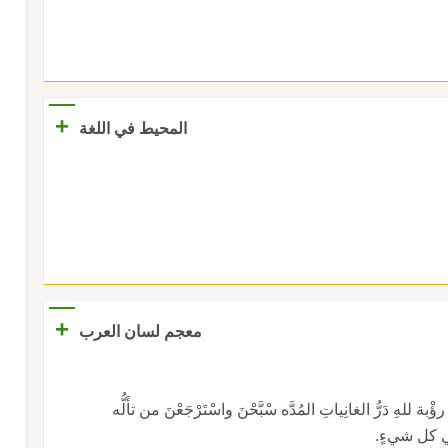
+
المحيط في اللغة
+
معجم لسان العرب
بة للهِ دَرُّ الغانِياتِ المُدَّه سْبَّحْنَ واسْتَرْجَعْنَ من تأَلُّه
في كل شيءٍ.