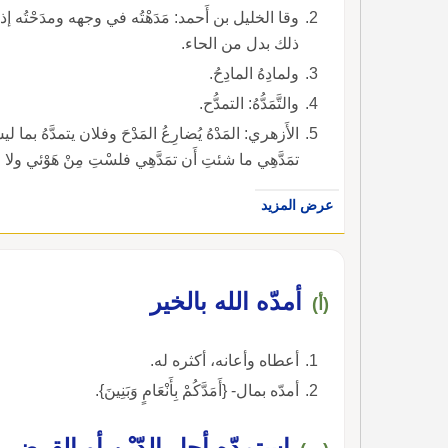
وقا الخليل بن أَحمد: مَدَهْتُه في وجهه ومدَحْتُه إذا 
ذلك بدل من الحاء.
ولمادِهُ المادِحُ.
والتَّمَدُّهُ: التمدُّح.
الأَزهري: المَدْهُ يُضارِعُ المَدْحَ وفلان يتمدَّهُ بما
تمَدَّهِي ما شئتِ أَن تمَدَّهِي فلسْتِ مِنْ هَوْئي ولا م
عرض المزيد
أمدّه الله بالخير
(أ)
أعطاه وأعانه، أكثره له.
أمدّه بمال- {أَمَدَّكُمْ بِأَنْعَامٍ وَبَنِينَ}.
استمدّه أجل الدّيْن أو القرض