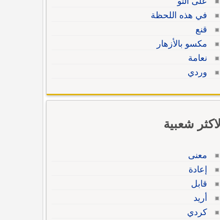
على التو
في هذه اللحظة
قنع
مكسو بالأزهار
نعامة
وردي
لاكثر شعبية
معنى
إعادة
قابل
أريد
كردي