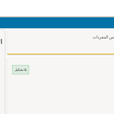
وس المفردات
ا
بلا تشكيل