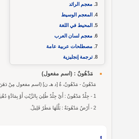
معجم الرائد
المعجم الوسيط
المحيط في اللغة
معجم لسان العرب
مصطلحات عربية عامة
ترجمة إنجليزية
مَدْهُونٌ : (اسم مفعول)
مَدْهُونٌ - مَدْهُونٌ، ةٌ [د هـ ن] (اسم مفعول مِنْ دَهَنَ
1 - جِلْدٌ مَدْهُونٌ : أَيْ جِلْدٌ طُلِيَ بِالزَّيْتِ أَوْ بِمَادَّةٍ دُهْنِيَّةٍ.
2 - أَرْضٌ مَدْهُونَةٌ : بَلَّلَهَا مَطَرٌ قَلِيلٌ.