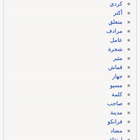
كردي
أكثر
متعلق
مرادف
عامل
شجرة
مثير
قماش
جهاز
مسيو
كلمة
صاحب
مدينة
فرانكو
مضاد
ارتقاء