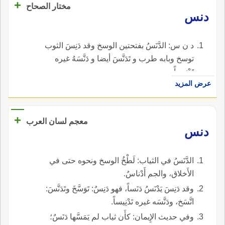
+
مختار الصحاح
دنس
د ن س: الدَّنَسُ بفتحتين الوسخ وقد دَنِسَ الثوب
توسخ وبابه طرب و تَدَنَّسَ أيضا و دَنَّسَهُ غيره
تَدْنِيساً.
عرض المزيد
+
معجم لسان العرب
دنس
الدَّنَسُ في الثياب: لَطْخُ الوسخ ونحوه حتى في
الأَخلاق، والجم أَدْناسٌ.
وقد دَنِسَ يَدْنَسُ دَنَساً، فهو دَنِسٌ: تَوَسَّخَ وتَدَنَّسَ:
اتَّسَخ، ودَنَّسَه غيره تَدْنِيساً.
وفي حديث الإِيمان: كأَن ثياب لم يَمَسَّها دَنَسٌ؛