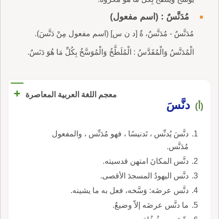
مُدَنَّسٌ : (اسم مفعول)
مُدَنَّسٌ - مُدَنَّسٌ، ةٌ [د ن س] (اسم مفعول مِنْ دَنَّسَ).
الْمُدَنَّسُ وَالْمُقَدَّسُ : الْمُلَطَّخُ وَالْمُوَسَّخُ بِكُلِّ مَا هُوَ دَنَسٌ.
+
معجم اللغة العربية المعاصرة
دنَّسَ
(أ)
دنَّسَ يُدنِّس ، تَدنيسًا ، فهو مُدَنِّس ، والمفعول
مُدَنَّس.
دنَّس المكانَ امتهن قدسيته.
دنَّس اليهودُ المسجدَ الأقصى.
دنَّس عرضَه: وَسَّخه، فعل به ما يشينه.
ما دنَّس عرضَه إلاّ وضيعٌ.