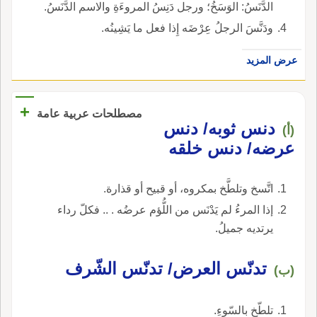
الدَّنَسُ: الوَسَخُ؛ ورجل دَنِسُ المروءَةِ والاسم الدَّنَسُ.
ودَنَّسَ الرجلُ عِرْضَه إِذا فعل ما يَشِينُه.
عرض المزيد
+
مصطلحات عربية عامة
دنس ثوبه/ دنس
(أ)
عرضه/ دنس خلقه
اتَّسخ وتلطَّخ بمكروه، أو قبيح أو قذارة.
إذا المرءُ لم يَدْنَس من اللُّؤم عرضُه . .. فكلّ رداء
يرتديه جميلُ.
تدنّس العرض/ تدنّس الشّرف
(ب)
تلطّخ بالسّوءِ.