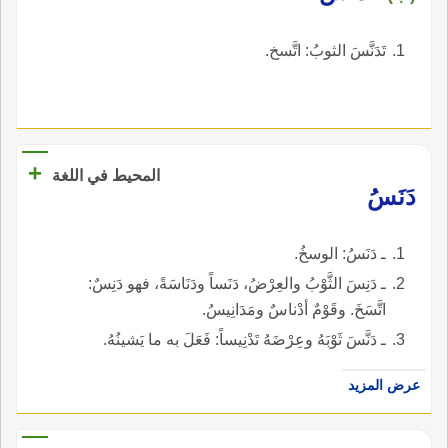
تَدَنَّسَ الثوبُ: اتَّسخ.
+
المحيط في اللغة
دَنَسُ
ـ دَنَسُ: الوسخُ.
ـ دَنِسَ الثَّوْبُ والعِرْضُ، دَنَساً ودَنَاسَةً، فهو دَنِسٌ:
اتَّسَخَ. وقَوْمٌ أدْناسٌ ومَدَانِيسُ.
ـ دَنَّسَ ثَوْبَهُ وعِرْضَهُ تَدْنِيساً: فَعَلَ به ما يَشينُهُ.
عرض المزيد