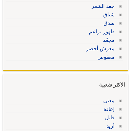
جعد الشعر
شياق
صدق
ظهور براعم
مجعّد
معرش أخضر
معقوص
الاكثر شعبية
معنى
إعادة
قابل
أريد