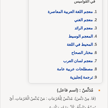
في القواميس
معجم اللغة العربية المعاصرة
معجم الغني
معجم الرائد
المعجم الوسيط
المحيط في اللغة
مختار الصحاح
معجم لسان العرب
مصطلحات عربية عامة
ترجمة إنجليزية
مُدَنِّسٌ : (اسم فاعل)
(فَا. مِنْ دَنَّسَ). مُدَنِّسٌ لِلْحُرُمَاتِ : مَنْ يُدَنِّسُ الْحُرُمَاتِ، أَيْ
يُوَسِّخُ وَيُلَطِّخُ بِكُلِّ مَا هُوَ مَكْرُوهٌ.