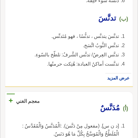
دنّسَه سوءُ خُلِقه.
تدنَّسَ
(ب)
تدنَّسَ يتدنَّس ، تدنُّسًا ، فهو مُتَدنِّس.
تدنَّس الثَّوبُ اتَّسَخ.
تدنَّس العِرضُ/ تدنَّس الشَّرفُ: تلطّخ بالسّوءِ.
تدنَّست أماكنُ العبادة: هُتِكت حرمتُها.
عرض المزيد
+
معجم الغني
مُدَنَّسٌ
(أ)
[د ن س]. (مفعول مِنْ دَنَّسَ). :الْمُدَنَّسُ وَالْمُقَدَّسُ :
الْمُلَطَّخُ وَالْمُوَسَّخُ بِكُلِّ مَا هُوَ دَنَسٌ.