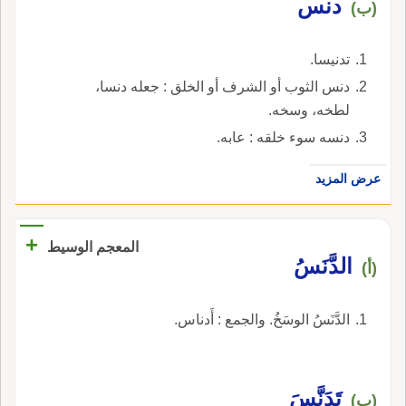
دنس
(ب)
تدنيسا.
دنس الثوب أو الشرف أو الخلق : جعله دنسا،
لطخه، وسخه.
دنسه سوء خلقه : عابه.
عرض المزيد
+
المعجم الوسيط
الدَّنَسُ
(أ)
الدَّنَسُ الوسَخُ. والجمع : أَدناس.
تَدَنَّسَ
(ب)