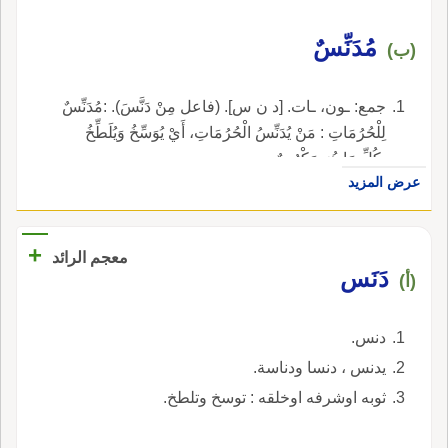
مُدَنِّسٌ
(ب)
جمع: ـون، ـات. [د ن س]. (فاعل مِنْ دَنَّسَ). :مُدَنِّسٌ
لِلْحُرُمَاتِ : مَنْ يُدَنِّسُ الْحُرُمَاتِ، أَيْ يُوَسِّخُ وَيُلَطِّخُ
بِكُلِّ مَا هُوَ مَكْرُوهٌ.
عرض المزيد
+
معجم الرائد
دَنَس
(أ)
دنس.
يدنس ، دنسا ودناسة.
ثوبه اوشرفه اوخلقه : توسخ وتلطخ.