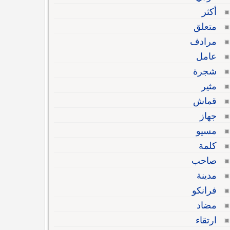
أكثر
متعلق
مرادف
عامل
شجرة
مثير
قماش
جهاز
مسيو
كلمة
صاحب
مدينة
فرانكو
مضاد
ارتقاء