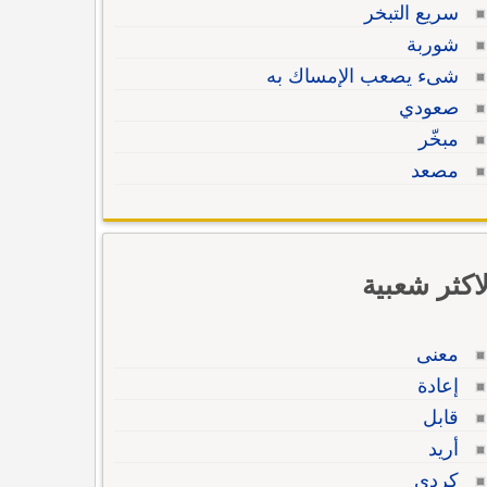
سريع التبخر
شوربة
شىء يصعب الإمساك به
صعودي
مبخّر
مصعد
لاكثر شعبية
معنى
إعادة
قابل
أريد
كردي