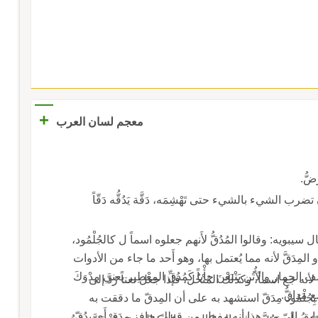
+
معجم لسان العرب
تضرب الشيء بالشيء حتى تَهْشِمَه، دَقَّة يَدُقُّه دَقّاً
 قال سيبويه: وقالوا المُدُقُّ لأَنهم جعلوه اسماً ل كالجُلْمُود،
المِدَقَّ لأنه مما يُعتمل بها، وهو أَحد ما جاء من الأدوات
 والأُتُن يَتْبَعْنَ جأْباً كَمُدُقِّ المِعْطِير يعني مِدْوَكَ
ه جع اسماً، وكذلك المُنْخُل، فإذا جعل نعتاً رُدَّ إلى
 مَداقُّ.
 بِجُلْمُود مِدَقّ استشهد به على أن المِدقّ ما دققت به
 إليّ من هذا أنه مِفعل من قولك حافز مدَق أَي يدُقّ