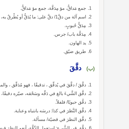
جمع مَداقُّ، مؤ مِدَقَّة، جمع مؤ مَداقُّ.
اسم آلة من دقَّ1/ دقَّ على: ما يُدَقُّ أو يُطْرقُ به، ويسمّى كذلك مِطرقة.
مِدَقُّ حُبوبٍ.
مِدَقَّة باب/ جرس.
يد الهاون.
طريق ضيّق.
دقَّقَ
(ب)
دقَّقَ / دقَّقَ في يُدقِّق ، تدقيقًا ، فهو مُدَقِّق ، والمفعول مُدَقَّق.
دقَّق الشَّيءَ بالغ في دَقِّه وسَحْقه، صيّره دقيقًا، أنعم دقّه.
دقَّق حبوبًا/ فلفلاً.
دقَّق النَّظرَ في كذا: درسَه بانتباه وعناية.
دقَّق النظرَ في قضيّة/ مسألة.
دقَّق في الشَّيءِ: استعمل الدِّقَّة، أنعم النظرَ فيه، محَّص.