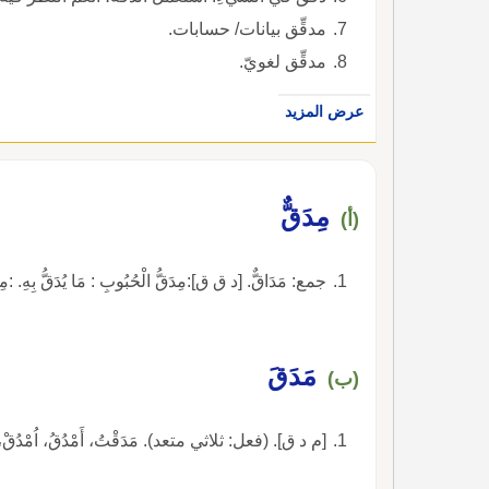
مدقِّق بيانات/ حسابات.
مدقِّق لغويّ.
عرض المزيد
مِدَقٌّ
(أ)
جمع: مَدَاقٌّ. [د ق ق]:مِدَقُّ الْحُبُوبِ : مَا يُدَقُّ بِهِ. :مِ
مَدَقَ
(ب)
[م د ق]. (فعل: ثلاثي متعد). مَدَقْتُ، أَمْدُقُ، اُمْدُقْ، م