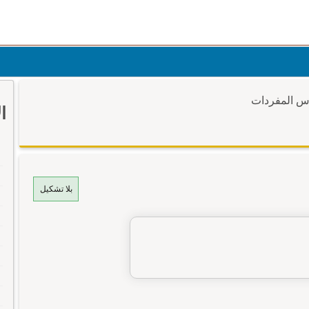
وس المفردات
ا
بلا تشكيل