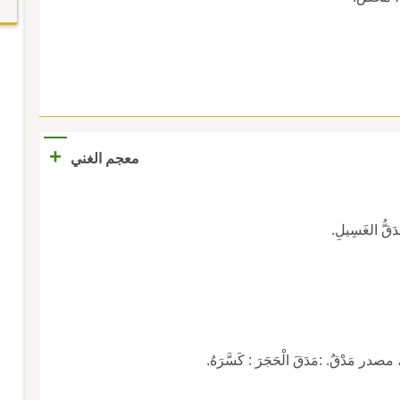
+
معجم الغني
دَقُّ الغَسِيلِ.
صدر مَدْقٌ. :مَدَقَ الْحَجَرَ : كَسَّرَهُ.