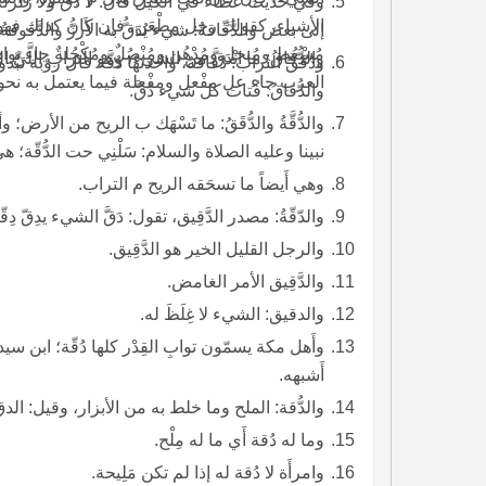
وفي حديث عطاء في الكَيل قال: لا دقّ ولا زَلْزَلةَ؛
الأشياء، كقولك رجل مِطْعَن، فإن كان كذلك فهو ه
إلى بعض والدَّقّاقةُ: شيء يُدَقُّ به الأَرزُّ والدَّقوقةُ 
مُسْعُط ومُنخل ومُدْهُن ومُنْصُلٌ ومُكْحُلةٌ جاء 
والدُّقاقُ: ما انْدَقَّ من الشيء، وهو التراب اللَّيّ
ودُقَقُ التراب: دُقاقهُ، واحدتها دُقَّة قال رؤبة تَبْدو لن
العرب جاء عل مِفْعل ومفْعلة فيما يعتمل به نحو مِخ
والدُّقاقُ: فُتات كل شيء دُقَّ.
نبينا وعليه الصلاة والسلام: سَلْنِي حت الدُّقّة؛ 
وهي أَيضاً ما تسحَقه الريح م التراب.
والدّقّةُ: مصدر الدَّقِيق، تقول: دَقَّ الشيء يدِقّ د
والرجل القليل الخير هو الدَّقِيق.
والدَّقِيق الأمر الغامض.
والدقيق: الشيء لا غِلَظَ له.
أَشبهه.
والدُّقة: الملح وما خلط به من الأبزار، وقيل: الدق الملح المدقوق وحده.
وما له دُقة أَي ما له مِلْح.
وامرأَة لا دُقة له إذا لم تكن مَلِيحة.