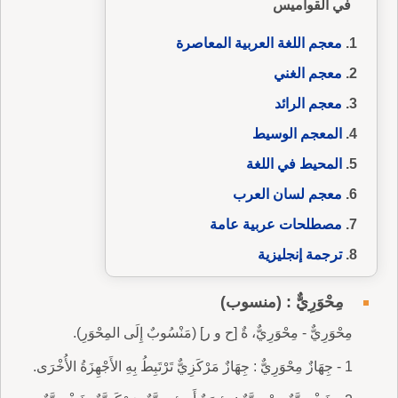
في القواميس
معجم اللغة العربية المعاصرة
معجم الغني
معجم الرائد
المعجم الوسيط
المحيط في اللغة
معجم لسان العرب
مصطلحات عربية عامة
ترجمة إنجليزية
مِحْوَرِيٌّ : (منسوب)
مِحْوَرِيٌّ - مِحْوَرِيٌّ، ةٌ [ح و ر] (مَنْسُوبٌ إِلَى المِحْوَرِ).
1 - جِهَازٌ مِحْوَرِيٌّ : جِهَازٌ مَرْكَزِيٌّ تَرْتَبِطُ بِهِ الأَجْهِزَةُ الأُخْرَى.