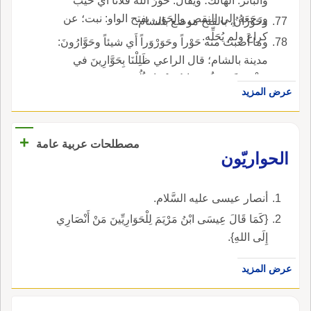
والبائر: الهالك؛ ويقال: حَوَّرَ الله فلاناً أَي خيب
ورَجَعَهُ إِلى النقص والحَوَر، بفتح الواو: نبت؛ عن
وحَوْرانُ، بالفتح موضع بالشام.
كراع ولم يُحَلِّه.
وما أَصبت منه حَوْراً وحَوَرْوَراً أَي شيئاً وحَوَّارُونَ:
مدينة بالشام؛ قال الراعي ظَلِلْنَا بِحَوَّارِينَ في
مُشْمَخِرَّةٍ تَمُرُّ سَحابٌ تَحْتَنَا وثُلُوج وحَوْرِيتُ: موضع؛
عرض المزيد
قال ابن جني: دخلت على أَبي عَلِيٍّ فحين رآني قال
أَين أَنت؟ أَنا أَطلبك، قلت: وما هو؟ قال: ما تقول
في حَوْرِيتٍ؟ فخضن فيه فرأَيناه خارجاً عن الكتاب،
+
مصطلحات عربية عامة
وصَانَعَ أَبو علي عنه فقال: ليس من لغ ابني نِزَارٍ،
الحواريّون
فأَقَلَّ الحَفْلَ به لذلك؛ قال: وأَقرب ما ينسب إِليه أَ
يكون فَعْلِيتاً لقربه من فِعْلِيتٍ، وفِعْلِيتٌ موجود.
أنصار عيسى عليه السَّلام.
{كَمَا قَالَ عِيسَى ابْنُ مَرْيَمَ لِلْحَوَارِيِّينَ مَنْ أَنْصَارِي
إِلَى اللهِ}.
عرض المزيد