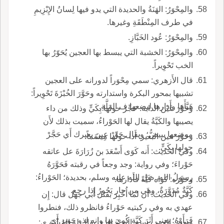
والمِحْوَرُ: الهَنَةُ والحديدة التي يدو فيها لِسانُ الإِبْزِيمِ
في طرف المِنْطَقَةِ وغيرها.
والمِحْوَرُ: عُود الخَبَّازِ.
والمِحْوَرُ: الخشبة التي يبسط بها العجين يُحَوّرُ بها
الخب تَحْوِيراً.
قال الأَزهري: سمي مِحْوَراً لدورانه على العجين
تشبيها بمحور البكرة واستدارته وحَوَّرَ الخُبْزَةَ تَحْوِيراً:
هَيَّأَها وأَدارها ليضعها ف المَلَّةِ.
وحَوَّرَ عَيْنَ الدابة: حَجِّرَ حولها بِكَيٍّ وذلك من داء
يصيبها والكَيَّةُ يقال لها الحَوْراءُ، سميت بذلك لأَن
موضعها يبيضُّ؛ ويقال حَوِّرْ عينَ بعيرك أَي حَجَّرْ
وحَوَّرَ عين البعير: أَدا حولها مِيسَماً.
حولها بِكَيٍّ.
وفي الحديث: أَنه كَوَى أَسْعَدَ بنَ زُرَارَةَ عل عاتقه
حَوْراءَ؛ وفي رواية: وجد وجعاً في رقبته فَحَوَّرَهُ
رسولُ الله، صل الله عليه وسلم، بحديدة؛ الحَوْراءُ:
وحَوَّرَه: كواه كَيَّةً فأَدارها.
كَيَّةٌ مُدَوَّرَةٌ، وهي من حار يَحُورُ إِذا رجع.
وفي الحديث: أَن لما أُخْبِرَ بقتل أَبي جهل قال: إِن
عهدي به وفي ركبتيه حَوْراءُ فانظرو ذلك، فنطروا
فَرَأَوْهُ؛ يعني أَثَرَ كَيَّةٍ كُوِيَ بها وإِنه لذو حَوِيرٍ أَي
وبعض العرب يسم النجم الذي يقال له المُشْتَري: