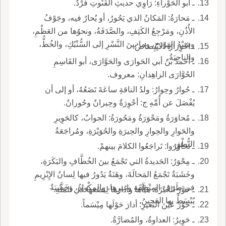
ـ أبو الحَوْراءِ: رَاوِي حديثِ القُنُوتِ فَرْدٌ.
ـ مَحارَةُ: المَكانُ الذي يَحُورُ، أو يُحارُ فيه، وجَوْفُ
الأُذُنِ، ومَرْجِعُ الكَتِفِ، والصَّدَفَةُ، ونحوُها من العَظْمِ،
وشِبْهُ الهَوْدَجِ، وما بينَ النَّسْرِ إلى السُّنْبُكِ، والخُطُّ،
ـ احْوِرارُ: الابْيِضاضُ.
والناحِيَةُ.
ـ أحمدُ بنُ أبي الحَوارَى والحَوَّارَى، أبو القَاسِمِ
الحُوَّارَى الزاهِدانِ: معروف.
ـ حُوارُ وحِوارُ: ولدُ الناقةِ ساعَةَ تَضَعُهُ، أو إلى أن
يُفْصَلَ عن أُمِّهِ ج: أحْوِرَةٌ وحِيرانٌ وحُورانٌ.
ـ مُحاوَرَةُ ومَحْوَرَةُ ومَحُورَةُ: الجوابُ، كالحَوِيرِ
والحَوارِ والحِوارِ والحِيرَةِ والحُوَيْرَةِ، ومُراجَعَةُ
النُّطْقِ.
ـ تَحاوَرُوا: تَراجَعُوا الكلامَ بينهمْ.
ـ مِحْوَرُ: الحَديدةُ التي تَجْمَعُ بينَ الخُطَّافِ والبَكَرَةِ،
وخَشَبَةٌ تَجْمَعُ المَحالَةَ، وهَنَةٌ يَدُورُ فيها لِسانُ الإِبْزِيمِ
في طَرَفِ المِنْطَقَةِ وغيرِها، والمِكْواةُ، وخَشَبَةٌ
ـ حَوَّرَ الخُبْزَةَ: هَيَّأها وأدارَها لِيَضَعَها في المَلَّةِ.
يُبْسَطُ بها العَجِينُ.
ـ حَوَّرَ عيْنَ البَعيرِ: أدارَ حَوْلَها مِيْسَماً.
ـ حَوِيرُ: العداوةُ، والمُضارَّةُ.