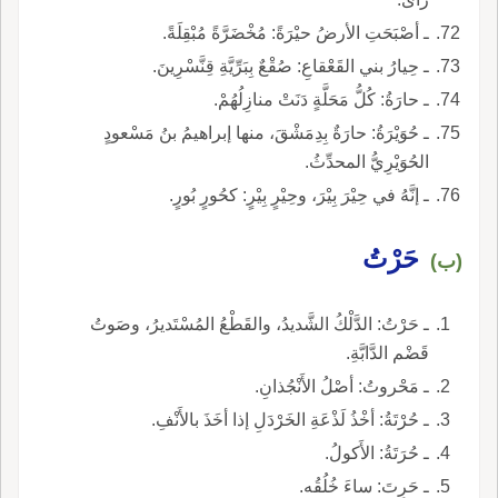
ـ أصْبَحَتِ الأرضُ حيْرَةً: مُخْضَرَّةً مُبْقِلَةً.
ـ حِيارُ بني القَعْقاعِ: صُقْعٌ بِبَرِّيَّةِ قِنَّسْرِينَ.
ـ حارَةُ: كُلُّ مَحَلَّةٍ دَنَتْ منازِلُهُمْ.
ـ حُوَيْرَةُ: حارَةٌ بِدِمَشْقَ، منها إبراهيمُ بنُ مَسْعودٍ
الحُوَيْرِيُّ المحدِّثُ.
ـ إنَّهُ في حِيْرَ بِيْرَ، وحِيْرٍ بِيْرٍ: كحُورٍ بُورٍ.
حَرْتُ
(ب)
ـ حَرْتُ: الدَّلْكُ الشَّديدُ، والقَطْعُ المُسْتَديرُ، وصَوتُ
قَضْم الدَّابَّةِ.
ـ مَحْروتُ: أصْلُ الأَنْجُذانِ.
ـ حُرْتَةُ: أخْذُ لَذْعَةِ الخَرْدَلِ إذا أخَذَ بالأَنْفِ.
ـ حُرَتَةُ: الأَكولُ.
ـ حَرِتَ: ساءَ خُلُقُه.