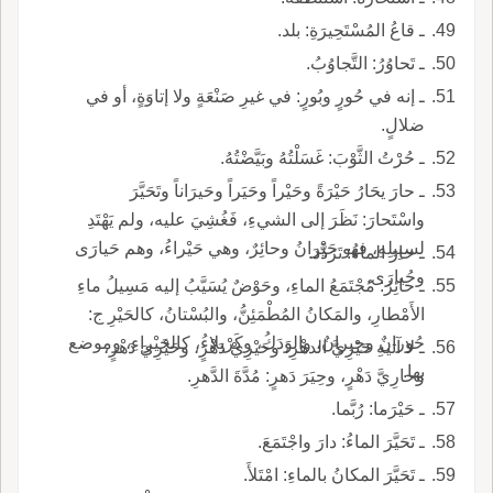
ـ قاعُ المُسْتَحِيرَةِ: بلد.
ـ تَحاوُرُ: التَّجاوُبُ.
ـ إنه في حُورٍ وبُورٍ: في غيرِ صَنْعَةٍ ولا إتاوَةٍ، أو في
ضلالٍ.
ـ حُرْتُ الثَّوْبَ: غَسَلْتُهُ وبَيَّضْتُهُ.
ـ حارَ يحَارُ حَيْرَةً وحَيْراً وحَيَراً وحَيرَاناً وتَحَيَّرَ
واسْتَحارَ: نَظَرَ إلى الشيءِ، فَغُشِيَ عليه، ولم يَهْتَدِ
لسبِيلِهِ، فهو حَيْرانُ وحائِرٌ، وهي حَيْراءُ، وهم حَيارَى
ـ حارَ الماءُ: تَرَدَّدَ.
وحُيارَى.
ـ حائِرُ: مُجْتَمَعُ الماءِ، وحَوْضٌ يُسَيَّبُ إليه مَسِيلُ ماءِ
الأَمْطارِ، والمَكانُ المُطْمَئِنُّ، والبُسْتانُ، كالحَيْرِ ج:
حُورانٌ وحِيرانٌ، والوَدَكُ، وكَرْبلاءُ، كالحَيْراءِ، وموضع
ـ لا آتيهِ حَيْرِيَّ الدهْرِ، وحَيْرِيْ دَهْرٍ، وحَيْرِيَ دَهْرٍ،
بها.
وحارِيَّ دَهْرٍ، وحِيَرَ دَهرٍ: مُدَّةَ الدَّهرِ.
ـ حَيْرَما: رُبَّما.
ـ تَحَيَّرَ الماءُ: دارَ واجْتَمَعَ.
ـ تَحَيَّرَ المكانُ بالماءِ: امْتَلأَ.