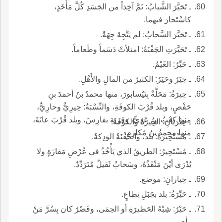
ـ تَحَيَّرَ الشَّبابُ: تَمَّ آخِذاً من الجَسَدِ كُلَّ مَأْخَذٍ،
كاسْتَحارَ فيهما.
ـ تَحَيَّرَ السَّحابُ: لم يَتَّجِهْ جِهَةً.
ـ تَحَيَّرَتِ الجَفْنَةُ: امتلأتْ دَسَماً وطَعاماً.
ـ حَيِّرُ: الغَيْمُ.
ـ حِيَرُ وحَيَرُ: الكثيرُ من المالِ والأَهْلِ.
ـ حِيرَةُ: مَحَلَّةٌ بِنَيْسابورَ، منها محمدُ بنُ أحمدَ بنِ
حَفْصٍ، وبلد قُرْبَ الكوفَةِ، والنِّسْبَةُ: حِيرِيٌّ وحارِيٌّ،
منها كعْبُ بنُ عَدِيٍّ، وقرية بفارِسَ، وبلد قُرْبَ عانَةَ،
ـ حِيْرَتانِ: الحِيرَةُ والكوفَةُ.
منها محمدُ بنُ مُكارِمٍ.
ـ مُسْتَحِيرَةُ: بلد، والجَفْنَةُ الوَدِكةُ.
ـ مُسْتَحِيرُ: الطريقُ الذي يَأْخُذُ في عُرْضِ مَفازَةٍ ولا
يُدْرَى أيْنَ مَنْفَذُهُ، وسَحابٌ ثَقيلٌ مُتَرَدِّدٌ.
ـ حِيارانِ: موضع.
ـ حَيِّرَةُ: بلد بجَبَلِ نِطاعٍ.
ـ حَيْرُ: شِبْهُ الحَظيرَةِ أو الحِمَى، وقَصْرٌ كان بِسُرَّ مَنْ
رأى.