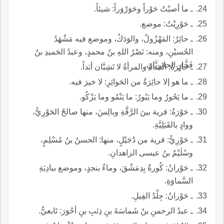
ـ ما أصبْتُ حَوْراً وحَوَرْوَراً: شيئاً.
ـ حَوْرِيْتُ: موضع.
ـ حائِرُ: المَهْزُولُ، والوَدَكُ، وموضع فيه مَشْهَدُ
الحُسيْنِ، ومنه: نَصْرُ اللهِ بنُ محمدٍ، وعبدُ الحَميدِ بنُ
فَخَّارٍ الحائِرِيَّانِ.
ـ حائِرَةُ: الشاةُ والمرأةُ لا تَشِبَّان أبَداً.
ـ ما هو إلا حائِرَةٌ من الحَوائِرِ: لا خيرَ فيه.
ـ ما يَحُورُ وما يَبُورُ: ما يَنْمُو وما يَزْكُو.
ـ حَوْرَةُ: قرية بينَ الرَّقَّةِ وبالِسَ، منها صالحٌ الحَوْرِيُّ،
ووادٍ بالقَبَلِيَّةِ.
ـ حَوْرِيُّ: قرية من دُجَيْلٍ، منها: الحسنُ بنُ مُسْلِمٍ،
وسُلَيْمُ بنُ عيسى الزاهدانِ.
ـ حَوْرانُ: كُورةٌ بِدِمَشْقَ، وماءٌ بنجدٍ، وموضع ببادِيَةِ
السَّماوَةِ.
ـ حَوْرانُ: جِلْدُ الفِيلِ.
ـ عبدُ الرحمنِ بنُ شَماسَةَ بنِ ذِئبِ بنِ أحْوَرَ: تَابعيٌّ.