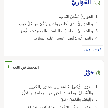
الحَوَاريُّ
(ب)
الحَوَاريُّ مُبَيَّضُ الثياب.
و الحَوَاريُّ الذي أخلص واختير ونُقِّيَ من كلِّ عيب.
و الحَوَاريُّ الصاحبُ و الناصرُ. والجمع : حَواريُّونَ.
والحواريُّون: أنصار عيسى عليه السلام.
عرض المزيد
+
المحيط في اللغة
حَوْرُ
(أ)
ـ حَوْرُ: الرُّجُوعُ، كالمَحَار والمَحَارَةِ والحُؤُورِ،
والنُّقْصانُ، وما تحتَ الكَوْرِ من العِمامةِ، والتَّحَيُّرُ،
والقَعْرُ، والعُمْقُ.
ـ هو بَعيدُ الحَوْرِ: عاقِلٌ.
ـ حُوْرُ: الهلاكُ، والنَّقْصُ، وجَمْعُ أحْوَرَ وحَوْراءَ.