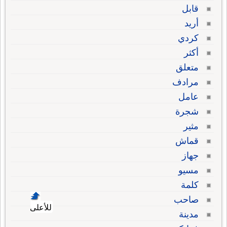
قابل
أريد
كردي
أكثر
متعلق
مرادف
عامل
شجرة
مثير
قماش
جهاز
مسيو
كلمة
صاحب
للأعلى
مدينة