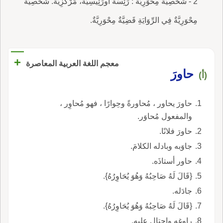
2 - شَخْصِيَّةٌ مِحْوَرِيَّةٌ : رَئِسَةٌ أَورَئِيسِيَّةٌ، مَرْكَزِيَّةٌ. شَخْصِيَّةٌ
مِحْوَرِيَّةٌ فِي الرِّوَايَةِ قَضِيَّةٌ مِحْوَرِيَّةٌ.
+
معجم اللغة العربية المعاصرة
حاورَ
(أ)
حاورَ يحاور ، مُحاورةً وحِوارًا ، فهو مُحاوِر ،
والمفعول مُحاوَر.
حاورَ فلانًا.
جاوَبه وبادله الكلامَ.
حاور أستاذَه.
{قَالَ لَهُ صَاحِبُهُ وَهُوَ يُحَاوِرُهُ}.
جادَله.
{قَالَ لَهُ صَاحِبُهُ وَهُوَ يُحَاوِرُهُ}.
راوغه واحتال عليه.