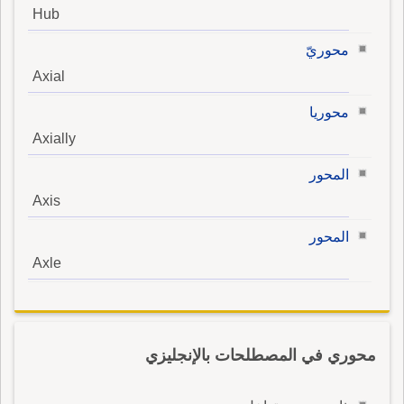
Hub
محوريّ
Axial
محوريا
Axially
المحور
Axis
المحور
Axle
محوري في المصطلحات بالإنجليزي