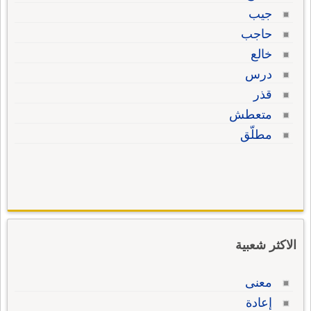
جيب
حاجب
خالع
درس
قذر
متعطش
مطلّق
الاكثر شعبية
معنى
إعادة