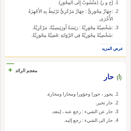
[ح و ر]. (مَنْسُوبٌ إِلَى المِحْوَرِ).
:جِهَازٌ مِحْوَرِيٌّ : جِهَازٌ مَرْكَزِيٌّ تَرْتَبِطُ بِهِ الأَجْهِزَةُ
الأُخْرَى.
:شَخْصِيَّةٌ مِحْوَرِيَّةٌ : رَئِسَةٌ أَورَئِيسِيَّةٌ، مَرْكَزِيَّةٌ.
:شَخْصِيَّةٌ مِحْوَرِيَّةٌ فِي الرِّوَايَةِ :قَضِيَّةٌ مِحْوَرِيَّةٌ.
عرض المزيد
+
معجم الرائد
حار
(أ)
يحور ، حورا وحؤورا ومحارا ومحارة.
حار تحير.
حار عن الشيء : رجع عنه ، إبتعد.
حار الى الشيء : رجع إليه.