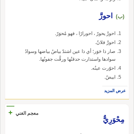
احورَّ
(ب)
احورَّ يحورّ ، احورارًا ، فهو مُحوَرّ.
احورَّ فلانٌ.
صار ذا حَوَر؛ أي ذا عين اشتدّ بياضُ بياضها وسوادُ
سوادها واستدارت حدقتُها ورقَّت جفونُها.
احوّرت عينُه.
ابيضّ.
عرض المزيد
+
معجم الغني
مِحْوَرِيٌّ