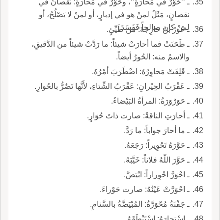
ـ ‘‘حُوْرٌ في مَحارَةٍ’‘، وحَوْرٌ في مَحارَةٍ: نُقْصانٌ في
نقصانٍ، مَثَلٌ لمنْ هو في إدبارٍ، أو لمنْ لا يَصْلُحُ، أو
لمنْ كان صالحاً فَفَسَدَ.
ـ حُورُ بنُ خارِجَةَ: من طَيِّئٍ.
ـ طَحَنَتْ فما أحارَتْ شيئاً: ما رَدَّتْ شيئاً من الدَّقيقِ،
والاسمُ منه: الحُورُ أيضاً.
ـ قَلِقَتْ مَحاوِرُهُ: اضْطَرَبَ أمْرُهُ.
ـ عَقْرَبُ الحِيْرانِ: عَقْرَبُ الشِّتاءِ، لأَنَّها تَضُرُّ بالحُوارِ.
ـ حَوَرْوَرَةُ: المرأةُ البَيْضاءُ.
ـ أحارَتِ الناقةُ: صارت ذاتَ حُوَارٍ.
ـ ما أحارَ جواباً: ما رَدَّ.
ـ حَوَّرَهُ تَحْوِيراً: رَجَعَهُ.
ـ حَوَّرَ اللّهُ فلاناً: خَيَّبَهُ.
ـ احْوَرَّ احْوِراراً: ابْيَضَّ.
ـ احْوَرَّتْ عَيْنُهُ: صارت حَوْراءَ.
ـ جَفْنَةُ مُحْوَرَّةُ: المُبْيَضَّةُ بالسَّنامِ.
ـ اسْتحارَهُ: اسْتَنْطَقَهُ.