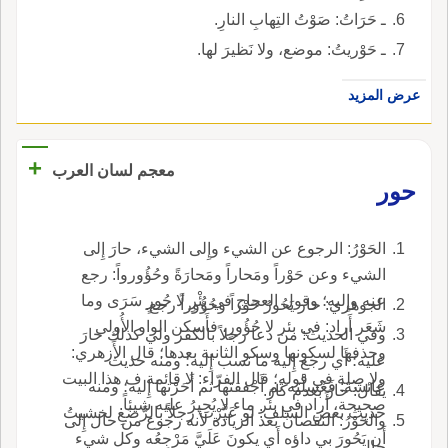
ـ حَرَاتُ: صَوْتُ التِهابِ النارِ.
ـ حَوْريتُ: موضع، ولا نَظيرَ لها.
عرض المزيد
+
معجم لسان العرب
حور
الحَوْرُ: الرجوع عن الشيء وإِلى الشيء، حارَ إِلى
الشيء وعن حَوْراً ومَحاراً ومَحارَةً وحُؤُورواً: رجع
عنه وإِليه؛ وقول العجاج في بِئْرِ لا حُورٍ سَرَى وما
الجوهري: حار يَحُورُ حَوْراً وحُؤُوراً رجع.
شَعَر أَراد: في بئر لا حُؤُورٍ، فأَسكن الواو الأُولى
وفي الحديث: من دعا رجلاً بالكفر ولي كذلك حارَ
وحذفها لسكونها وسكو الثانية بعدها؛ قال الأَزهري:
عليه؛ أَي رجع إِليه ما نسب إِليه؛ ومنه حديث
ولا صلة في قوله؛ قال الفرّاء: لا قائمة ف هذا البيت
عائشة: فَغَسلْته ثم أَجْفقتها ثم أَحَرْتها إِليه؛ ومنه
يقال: حارَ بعدم كارَ.
صحيحة، أَراد في بئر ماء لا يُحِيرُ عليه شيئاً.
حديث بعض السلف: لو عَيَّرْت رجلاً بالرَّضَعِ لخشيتُ
والحَوْرُ: النقصان بعد الزيادة لأَنه رجوع من حال إِلى
أَن يَحُورَ بي داؤه أَي يكونَ عَلَيَّ مَرْجِعُه وكل شيء
حال.