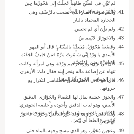
لم تُؤْنِ في الطَّبْخِ طاهِياً عَجِلْتُ إِلى مُحْوَرِّها حِينَ
غَرْغَرَ يريد بياض زَبَدِ القِدْرِ.
والمرضوفة: القدر التي أُنضجت بالرَّضْفِ وهي
الحجارة المحماة بالنار.
ولم تؤْن أَي لم تحبس.
والاحْوِرَارُ الابْيِضاضُ.
وقَصْعَةٌ مُحْوَرَّةٌ: مُبْيَضَّةٌ بالسَّنَامِ؛ قال أَبو المهو
الأَسدي يا وَرْدُ إِنِّي سَأَمُوتُ مَرَّهْ فَمَنْ حَلِيفُ الجَفْنَةِ
المُحْوَرَّهْ يعني المُبْيَضَّةَ.
قال ابن بري: وورد ترخيم وَرْدَة، وهي امرأَته وكانت
تنهاه عن إِضاعة ماله ونحر إِبله فقال ذلك: الأَزهري
في الخماسي الحَوَرْوَرَةُ البيضاء.
قال: هو ثلاثي الأَصل أُلحق بالخماسي لتكرار بع
حروفها.
والحَوَرُ: خشبة يقال لها البَيْضاءُ والحُوَّارَى: الدقيق
الأَبيض، وهو لباب الدقيق وأَجوده وأَخلصه الجوهري:
الحُوَّارَى، بالضم وتشديد الواو والراء مفتوحة، ما
وهذا دقيق حُوَّارَى، وقد حُوِّرَ الدقيقُ وحَوَّرْتُ فاحْوَرَّ
حُوِّرَ من الطعا أَي بُيّصَ.
أَي ابْيَضَّ.
وعجين مُحَوَّر، وهو الذي مسح وجهه بالماء حتى