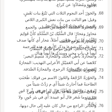
عداوة ومُضَادَّةٍ؛ عن كراع.
الأَحْوَرَ.
والحَوَرُ: أَحد النجوم الثلاث التي تَتْبَعُ بنات نَعْشٍ،
وقيل: هو الثالث من بنات نعش الكبرى اللاص
بالنعش والمَحارَةُ: الخُطُّ والنَّاحِيَةُ.
والمَحارَةُ: الصَّدَفَةُ أَ نحوها من العظم، والجمع
مَحاوِرُ ومَحارٌ؛ قال السُّلَيْك بْنُ السُّلَكَةِ كأَنَّ قَوَائِمَ
النِّخَّامِ، لَمَّ تَوَلَّى صُحْبَتِي أَصْلاً، مَحار أَي كأَنها صدف
والمَحارَةُ: مرجع الكتف.
تمرّ على كل شيء؛ وذكر الأَزهري هذه الترجمة
ومَحَارَة الحَنَكِ: فُوَيْقَ موضع تَحْنيك البَيْطار.
أَيضاً ف باب محر، وسنذكرها أَيضاً هناك.
والمَحارَةُ: باطن الحنك والمَحارَةُ: مَنْسِمُ البعير؛
كلاهما عن أَبي العَمَيْثَلِ الأَعرابي التهذيب: المَحارَةُ
النقصان، والمَحارَةُ: الرجوع، والمَحارَةُ الصَّدَفة.
والحَوْرَةُ: النُّقْصانُ.
والحَوْرَةُ: الرَّجْعَةُ والحُورُ: الاسم من قولك: طَحَنَتِ
الطاحنةُ فما أَحارتْ شيئاً أَي م رَدَّتْ شيئاً من
الدقيق؛ والحُورُ: الهَلَكَةُ؛ قال الراجز في بِئْرٍ لا حُورٍ
وفلانٌ حائِرٌ بائِرٌ هذا قد يكون من الهلاك ومن
سَرَى وما شَعَر قال أَبو عبيدة: أَي في بئر حُورٍ، ولا
الكَسادِ.
زَيادَةٌ.
والحائر: الراجع من حال كان عليه إِلى حال دونها،