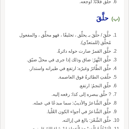
حلق فلانًا: أوجعه.
حلَّقَ
(ب)
حلَّقَ / حلَّقَ بـ يحلِّق ، تحليقًا ، فهو محلِّق ، والمفعول
مُحلَّق (للمتعدِّي).
حلَّق القمرُ صارت حوله دائرةٌ.
حلَّق النَّهرُ: ضاق وذلك إذا جرى في محلّ ضيّق.
حلَّق الطَّائرُ وغيرُه: ارتفع في طيرانه واستدار.
حلّقتِ الطائرةُ فوق العاصمة.
حلّق النجمُ: ارتفع.
? حلَّق ببصره إلى كذا: رفعه إليه.
حلَّق الشَّاعرُ والأديبُ: سما مبدعًا في عمله.
حلَّق الشَّاعرُ في أجواء الكون العُلْيا.
حلَّق الشَّعْرَ: بالغ في إزالته.
{لَتَدْخُلُنَّ الْمَسْجِدَ الْحَرَامَ إِنْ شَاءَ اللهُ ءَامِنِينَ