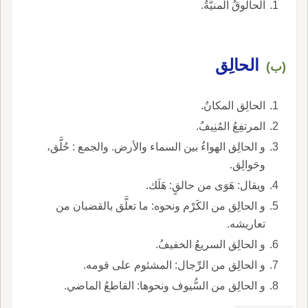
الحالُوقُ المنيَّةُ.
الحالِق
(ب)
الحالِق المكانُ.
المرتفِعُ المُنِيفُ.
و الحالِق الهواءُ بين السماء والأرض. والجمع : حُلَّق،
وحَوالِق.
ويقال: هَوَى من حالقٍ: هَلَك.
و الحالِق من الكَرْم ونحوه: ما تعلَّق بالقضبان من
تعاريشه.
و الحالِق السريعُ الخفيفُ.
و الحالِق من الرِّجال: المشئوم على قومه.
و الحالِق من السُّيوف ونحوها: القاطعُ الماضي.