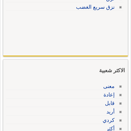
نزق سريع الغضب
الاكثر شعبية
معنى
إعادة
قابل
أريد
كردي
أكثر