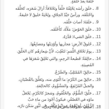
حَلْقَةً بعدَ حَلْقَةٍ.
ـ حَلَقَ رأسَه يَحْلِقُهُ حَلْقاً وتَحْلاقاً: أزالَ شَعَرَه، كحَلَّقَه
واحْتَلَقَه. ورأسٌ جَيِّدُ الحِلاقِ، ولِحْيَةٌ حَليقٌ لا حَليقةٌ.
ـ حَلَقَهُ: أصابَ حَلْقَه.
ـ حَلَقَ الحَوْضَ: مَلَأَهُ، كأَحْلَقَه.
ـ حَلَقَ الشيءَ: قَدَّرَهُ.
ـ حُلوقُ الأرضِ: مَجاريها وأوْدِيَتُها ومَضايِقُهَا.
ـ يومُ تَحْلاقِ اللِّمَمِ: لتَغْلِبَ، لأَنَّ شِعارَهُم كان الحَلْقَ.
ـ حالِقَةُ: قَطيعةُ الرحِمِ، والتي تَحْلِقُ شَعَرَهَا في
المُصِيبَةِ.
ـ حالِقُ: المُمْتَلِئُ، والضَّرْعُ.
ـ حالِقُ من الكَرْمِ: ما الْتَوَى منه، وتَعَلَّقَ بالقُضْبَانِ،
والجبلُ المُرْتَفِعُ، والمَشْؤُومُ، كالحالِقةِ.
ـ حَلْقُ: الشُّؤْمُ، والحُلْقُومُ، وشجرٌ كالكَرْمِ، يُجْعَلُ
ماؤه في العُصْفُرِ، فيكونُ أجْوَدَ من ماءِ حَبِّ
الرُّمَّانِ، أو تُجْمَعُ عِيدانُها وتُلْقَى في تَنُّورٍ سَكَنَ نارُه،
ـ سيفٌ حالوقَةٌ: ماضٍ، وكذا رجلٌ.