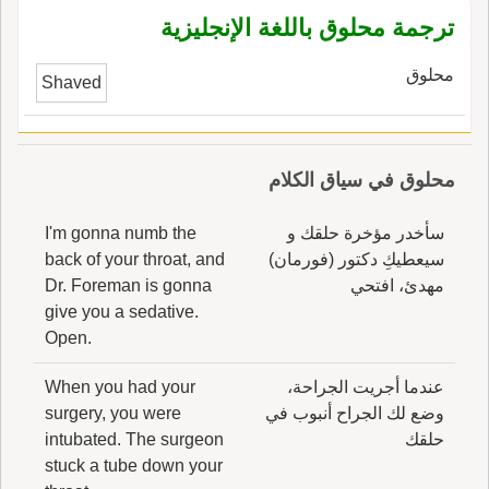
لله؛ قال ابن الأَثير هكذا ذكرها الجوهري بتقديم اللام
ترجمة محلوق باللغة الإنجليزية
على القاف، وغيره يقول الحوْقلةُ، بتقدي القاف
على اللام، والمراد بهذه الكلمات إِظهار الفقر إِلى
محلوق
Shaved
الله بطل المَعُونة منه على ما يُحاوِلُ من الأُمور
وهي حَقِيقة العُبودِيّة؛ وروي ع ابن مسعود أَنه قال:
معناه لا حول عن معصية ا لله إِلا بعصمة الله، ول
محلوق في سياق الكلام
قوّة على طاعة الله إِلا بمعونته.
سأخدر مؤخرة حلقك و
I'm gonna numb the
سيعطيكِ دكتور (فورمان)
back of your throat, and
مهدئ، افتحي
Dr. Foreman is gonna
give you a sedative.
Open.
عندما أجريت الجراحة،
When you had your
وضع لك الجراح أنبوب في
surgery, you were
حلقك
intubated. The surgeon
stuck a tube down your