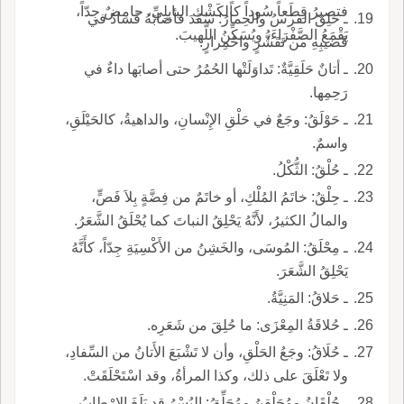
فتصيرُ قِطَعاً سُوداً كالكَشْكِ البابِلِيِّ، حامِضٌ جِدّاً،
ـ حَلِقَ الفرسُ والحِمارُ: سَفَدَ فأصابَهُ فَسادٌ في
يَقْمَعُ الصَّفْرَاءَ، ويُسَكِّنُ اللَّهيبَ.
قَضيبِهِ من تَقَشُّرٍ واحْمِرارٍ.
ـ أتانٌ حَلَقِيَّةٌ: تَداوَلَتْها الحُمُرُ حتى أصابَها داءٌ في
رَحِمِها.
ـ حَوْلَقُ: وجَعٌ في حَلْقِ الإِنْسانِ، والداهيةُ، كالحَيْلَقِ،
واسمٌ.
ـ حُلْقُ: الثُّكْلُ.
ـ حِلْقُ: خاتَمُ المُلْكِ، أو خاتَمٌ من فِضَّةٍ بِلاَ فَصٍّ،
والمالُ الكثيرُ، لأَنَّهُ يَحْلِقُ النباتَ كما يُحْلَقُ الشَّعَرُ.
ـ مِحْلَقُ: المُوسَى، والخَشِنُ من الأَكْسِيَةِ جِدّاً، كأَنَّهُ
يَحْلِقُ الشَّعَرَ.
ـ حَلاقُ: المَنِيَّةُ.
ـ حُلاقَةُ المِعْزَى: ما حُلِقَ من شَعَرِه.
ـ حُلَاقُ: وجَعُ الحَلْقِ، وأن لا تَشْبَعَ الأَتانُ من السِّفادِ،
ولا تَعْلَقَ على ذلك، وكذا المرأةُ، وقد اسْتَحْلَقَتْ.
ـ حُلْقَانُ ومُحَلْقِنُ ومُحَلِّقُ: البُسْرُ قد بَلَغَ الإِرْطابُ