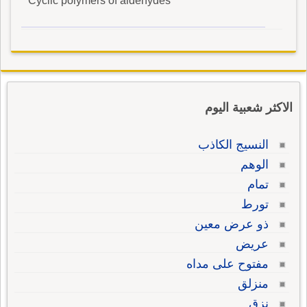
Cyclic polymers of aldehydes
الاكثر شعبية اليوم
النسيج الكاذب
الوهم
تمام
تورط
ذو عرض معين
عريض
مفتوح على مداه
منزلق
نزق