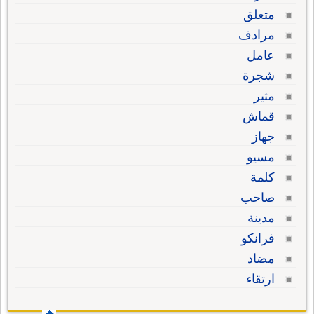
متعلق
مرادف
عامل
شجرة
مثير
قماش
جهاز
مسيو
كلمة
صاحب
مدينة
فرانكو
مضاد
ارتقاء