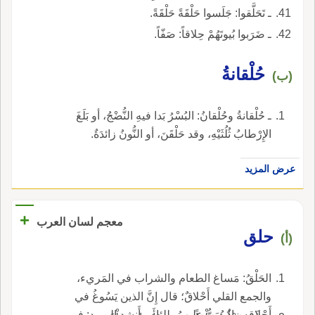
ـ تَحَلَّقوا: جَلَسوا حَلْقَةً حَلْقَةً.
ـ ضَرَبوا بُيوتَهُمْ حِلاقاً: صَفّاً.
حُلْقانةُ
(ب)
ـ حُلْقانةُ وحُلْقانُ: البُسْرُ بَدا فيهِ النُّضْجُ، أو بَلَغَ
الإِرْطابُ ثُلُثَيْهِ، وقد حَلْقَنَ، أو النُّونُ زائدَةٌ.
عرض المزيد
+
معجم لسان العرب
حلق
(أ)
الحَلْقُ: مَساغ الطعام والشراب في المَريء،
والجمع القلي أَحْلاقٌ؛ قال إِنَّ الذين يَسُوغُ في
أَحْلاقِه زادٌ يُمَنُّ عليهمُ، للِئام وأَنشد المبرد: في