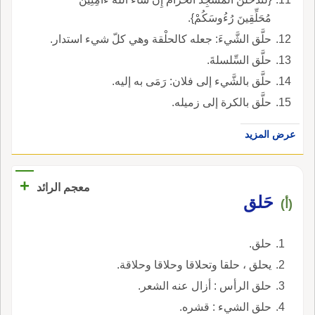
مُحَلِّقِينَ رُءُوسَكُمْ}.
حلَّق الشَّيءَ: جعله كالحلْقة وهي كلّ شيء استدار.
حلَّق السِّلسلةَ.
حلَّق بالشَّيء إلى فلان: رَمَى به إليه.
حلَّق بالكرة إلى زميله.
عرض المزيد
+
معجم الرائد
حَلق
(أ)
حلق.
يحلق ، حلقا وتحلاقا وحلاقا وحلاقة.
حلق الرأس : أزال عنه الشعر.
حلق الشيء : قشره.