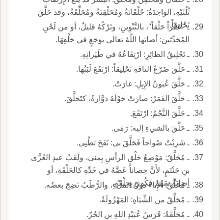
ثُلُثَيْهِ، الواحِدَةُ: حُلْقَانَةُ ومُحَلْقِنَةُ ومُحَلِّقَةُ، وقد حَلَّقَ
تَحْلِيقاً.
ـ ''عَقْراً حَلْقاً''، بالتَّنْوِينِ، وتَرْكُهُ قليلٌ، أو من لَحْنِ
المُحَدِّثينَ: أصابَها اللّهُ تعالى بوَجَعٍ في حَلْقِهَا.
ـ تَحْلِيقُ الطائِرِ: ارْتِفَاعُهُ في طَيَرانِهِ.
ـ حَلَّقَ ضَرْعُ الناقَةِ تَحْلِيقاً: ارْتَفَعَ لَبَنُها.
ـ حَلَّقَ عُيونُ الإِبِلِ: غارَتْ.
ـ حَلَّقَ القَمَرُ: صارَتْ حَوْلَهُ دَوَّارةٌ، كتَحَلَّقَ.
ـ حَلَّقَ النَّجْمُ: ارْتَفَعَ.
ـ حَلَّقَ بالشيءِ إليه: رَمَى.
ـ شَرِبْتُ صُواجاً فَحَلَّقَ بي: نَفَخَ بَطْنِي.
ـ مُحَلَّقُ: مَوْضِعُ حَلْقِ الرأسِ بِمنى، ولَقَبُ عبدِ العُزَّى
بنِ حَنْتَمٍ، لأَنَّ حِصاناً عَضَّهُ في خَدِّهِ كالحَلْقَةِ، أو
أصابَهُ سَهْمٌ فَكُوِيَ بِحلْقَةٍ.
ـ مُحَلِّقُ: الإِناءُ دونَ المَلْءِ، والرُّطَبُ نَضِجَ بعضُه.
ـ مُحَلِّقُ من الشِّيَاهِ: المَهْزُولَةُ.
ـ مُحَلَّقَةُ: فَرَسُ عُبَيْدِ اللهِ بنِ الحُرِّ.