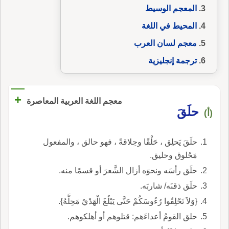
المعجم الوسيط
المحيط في اللغة
معجم لسان العرب
ترجمة إنجليزية
+
معجم اللغة العربية المعاصرة
حلَقَ
(أ)
حلَقَ يَحلِق ، حَلْقًا وحِلاقةً ، فهو حالق ، والمفعول
مَحْلوق وحليق.
حلَق رأسَه ونحوَه أزال الشَّعرَ أو قسمًا منه.
حلَق ذقنَه/ شاربَه.
{وَلاَ تَحْلِقُوا رُءُوسَكُمْ حَتَّى يَبْلُغَ الْهَدْيُ مَحِلَّهُ}.
حلق القومُ أعداءَهم: قتلوهم أو أهلكوهم.