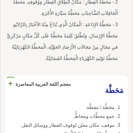
2 - مَحَطَّةُ القِطَارِ : مَكانُ انْطِلاَقِ القِطَارِ وَوُقُوفِهِ. مَحَطَّةُ
الْحَافِلاَتِ الشَّاحِنَاتِ مَحَطَّةُ سَيَّارَةِ الأُجْرَةِ.
3 - مَحَطَّةُ الإِذَاعَةِ : الْمَكَانُ الَّذِي تُذَاعُ مِنْهُ الأَخْبَارُ بِالرَّادْيُو.
مَحَطَّةُ الإِرْسَالِ. وَتُطْلَقُ كَلِمَةُ مَحَطَّةٌ عَلَى كُلِّ مَكَانٍ مَرْكَزِيٍّ
فيِ مَجَالٍ مِنْ مَجَالاَتِ الأَرْصَادِ الجَوِّيَّةِ، الْمَحَطَّةُ الكَهْرَبَائِيَّةُ
مَحَطَّةُ تَوْلِيدِ الكَهْرَبَاءِ الْمَحَطَّةُ الفَضَائِيَّةُ.
+
معجم اللغة العربية المعاصرة
مَحَطَّة
مَحَطَّة / مَحِطَّة.
جمع محطَّات ومحاطُّ.
موقف، مكان معيّن لوقوف القطار ووسائل النقل.