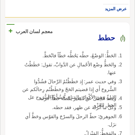
عرض المزيد
+
معجم لسان العرب
حطط
(أ)
الحَطُّ: الوَضْعُ، حطَّه يَحُطُّه حَطّاً فانْحَطَّ.
والحَطُّ وضْع الأَحْمالِ عن الدَّوابِّ، تقول: حَطَطْتُ
عنها.
وفي حديث عمر: إِذ حَطَطْتُمُ الرِّحالَ فشُدُّوا
السُّروجَ أَي إِذا قضيتم الحَجّ وحَطَطْتُم رِحالَكم عن
الإِبل، وهي الأَكْوارُ والمَتاع، فشُدُّوا السُّروج عل
وحَطّ الحِمْلَ عن البعير يحُطُّه حَطّاً: أَنزله.
الخيل للغَزْو.
وكلّ ما أَنزله عن ظهر، فقد حطه.
الجوهريّ: حطّ الرحلَ والسرْجَ والقوْس وحَطَّ أَي
نزَل.
والمَحَطُّ: المَنْزِلُ.