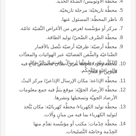
محطّة الأوتوبيس/ السِّكَّة الحديد.
محطَّة تاريخيّة: مرحلة تاريخيّة.
ناظر المحطّة: المسئول عنها.
مركز أو مؤسَّسة لغرض من الأغراض التِّقنيّة عامّة.
محطّة الصَّرف الصِّحيّ/ توليد الطاقة.
محطَّة أرضيّة: طرفيّة أرضيّة تتَّصل بالأقمار
الصِّناعيّة والسُّفن الفضائيّة عبر الهوائيات والمعدَّات
الإلكترونيّة، وظيفتها إرسالُ واستقبال الرَّسائل
محطَّة وقود/ محطَّة بنزين: مكان مخصّص يُباع فيه
والمراقبة والتَّحكُّم.
البنزين أو الغاز.
محطَّة الإذاعة: مكان الإرسال الإذاعيّ/ مركز البثّ.
محطَّة الأرصاد الجوّيّة: موقع يتمُّ فيه جمع معلومات
الأرصاد الجويَّة وتسجيلها ونشرها.
محطَّة توليد الكهرباء/ محطَّة كهربائيّة: مكان يُتَّخذ
لتوليد الكهرباء بما فيه من مبانٍ وآلات.
محطَّة خِدْمات: مكتب أو مؤسَّسة تقدَّم منها
الخِدْمة وخاصّة التَّصليحات.