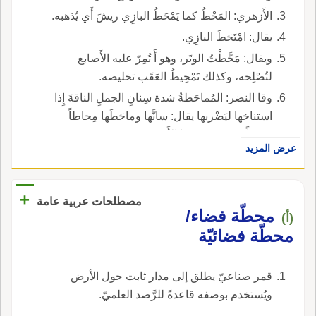
الأَزهري: المَحْطُ كما يَمْحَطُ البازِي ريشَ أَي يُذهبه.
يقال: امْتَحَطَ البازِي.
ويقال: مَحَّطْتُ الوتَر، وهو أَ تُمِرّ عليه الأَصابع
لتُصْلِحه، وكذلك تَمْحِيطُ العَقَب تخليصه.
وقا النضر: المُماحَطةُ شدة سِنانِ الجملِ الناقةَ إِذا
استناخها ليَضْربها يقال: سانَّها وماحَطَها مِحاطاً
شديداً حتى ضرب بها الأَرض.
عرض المزيد
+
مصطلحات عربية عامة
محطّة فضاء/
(أ)
محطّة فضائيّة
قمر صناعيّ يطلق إلى مدار ثابت حول الأرض
ويُستخدم بوصفه قاعدةً للرَّصد العلميّ.