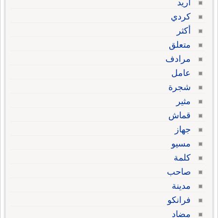
أريد
كردي
أكثر
متعلق
مرادف
عامل
شجرة
مثير
قماش
جهاز
مسيو
كلمة
صاحب
مدينة
فرانكو
مضاد