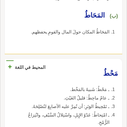
المَحَاطُ
(ب)
المَحَاطُ المكان حولَ المال والقومِ ِيحفظهم.
+
المحيط في اللغة
مَحْطُ
ـ مَحْطُ: شَبيهٌ بالمَخْط.
ـ عامٌ ماحِطٌ: قليلُ الغَيْثِ.
ـ تَمْحِيطُ الوَتَرِ: أن تُمِرَّ عليه الأصابِعَ لتُصْلِحَهُ.
ـ امْتِحاطُ: عَدْوُ الإِبِلِ، واسْتِلالُ السَّيْفِ، وانْتِزاعُ
الرُّمْحِ.