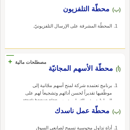
محطّة التلفزيون
(ب)
المحطّة المشرفة على الإرسال التلفزيونيّ.
+
مصطلحات مالية
محطّة الأسهم المجانيّة
(أ)
برنامج تعتمده شركة لمنح أسهم مجّانية إلى
موظّفيها تقديراً لحسن أدائهم وتشجيعاً لهم على
المواظبة ، في الإنجليزية، هي stock bonus plsn.
محطّة عمل ناسدك
(ب)
أداة تداول محوسبة تسمح لصانعي السوق