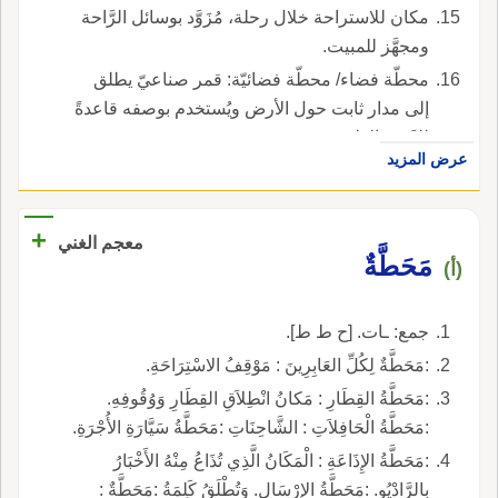
مكان للاستراحة خلال رحلة، مُزَوَّد بوسائل الرَّاحة
ومجهَّز للمبيت.
محطّة فضاء/ محطّة فضائيّة: قمر صناعيّ يطلق
إلى مدار ثابت حول الأرض ويُستخدم بوصفه قاعدةً
للرَّصد العلميّ.
عرض المزيد
+
معجم الغني
مَحَطَّةٌ
(أ)
جمع: ـات. [ح ط ط].
:مَحَطَّةٌ لِكُلِّ العَابِرِينَ : مَوْقِفُ الاسْتِرَاحَةِ.
:مَحَطَّةُ القِطَارِ : مَكانُ انْطِلاَقِ القِطَارِ وَوُقُوفِهِ.
:مَحَطَّةُ الْحَافِلاَتِ : الشَّاحِنَاتِ :مَحَطَّةُ سَيَّارَةِ الأُجْرَةِ.
:مَحَطَّةُ الإِذَاعَةِ : الْمَكَانُ الَّذِي تُذَاعُ مِنْهُ الأَخْبَارُ
بِالرَّادْيُو. :مَحَطَّةُ الإِرْسَالِ. وَتُطْلَقُ كَلِمَةُ :مَحَطَّةٌ :