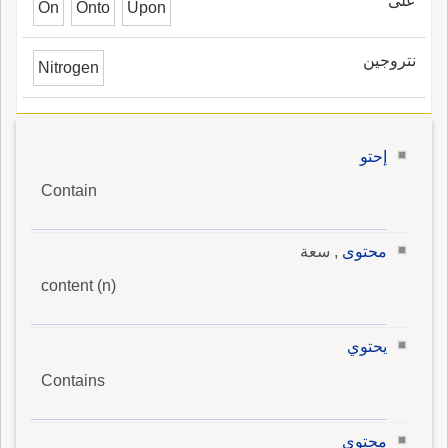
على
On
Onto
Upon
نتروجين
Nitrogen
إحتو
Contain
محتوى
, سعة
content (n)
يحتوي
Contains
محتوى