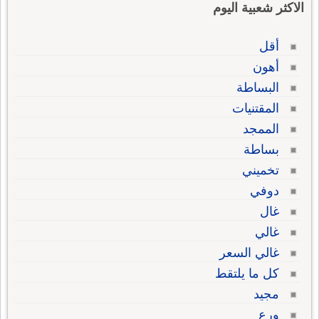
الاكثر شعبية اليوم
أقل
أهون
البساطة
المقتنيات
الممجد
بساطة
تخميني
دوفي
غال
غالي
غالي السعر
كل ما يلتقط
مجيد
ورع