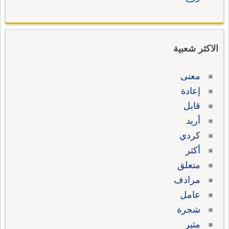
الاكثر شعبية
معنى
إعادة
قابل
أريد
كردي
أكثر
متعلق
مرادف
عامل
شجرة
مثير