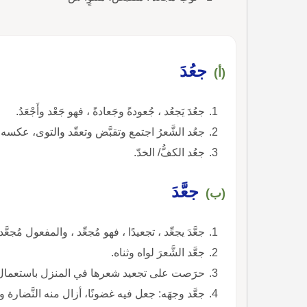
جعُدَ
(أ)
جعُدَ يَجعُد ، جُعودةً وجَعادةً ، فهو جَعْد وأَجْعَدُ.
جعُد الشَّعرُ اجتمع وتقبَّض وتعقّد والتوى، عكس
جعُد الكفُّ/ الخدّ.
جعَّدَ
(ب)
جعَّدَ يجعِّد ، تجعيدًا ، فهو مُجعِّد ، والمفعول مُجعَّد
جعَّد الشَّعرَ لواه وثناه.
حرَصت على تجعيد شعرها في المنزل باستعمال 
جعَّد وجهَه: جعل فيه غضونًا، أزال منه النَّضارة وا