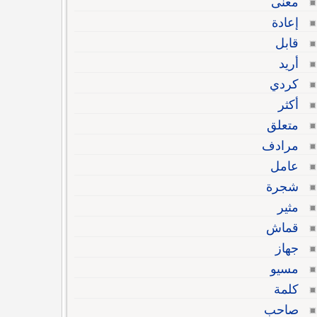
معنى
إعادة
قابل
أريد
كردي
أكثر
متعلق
مرادف
عامل
شجرة
مثير
قماش
جهاز
مسيو
كلمة
صاحب