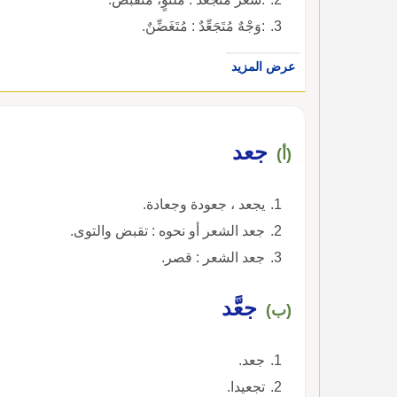
:وَجْهٌ مُتَجَعِّدٌ : مُتَغَضِّنٌ.
عرض المزيد
جعد
(أ)
يجعد ، جعودة وجعادة.
جعد الشعر أو نحوه : تقبض والتوى.
جعد الشعر : قصر.
جعَّد
(ب)
جعد.
تجعيدا.