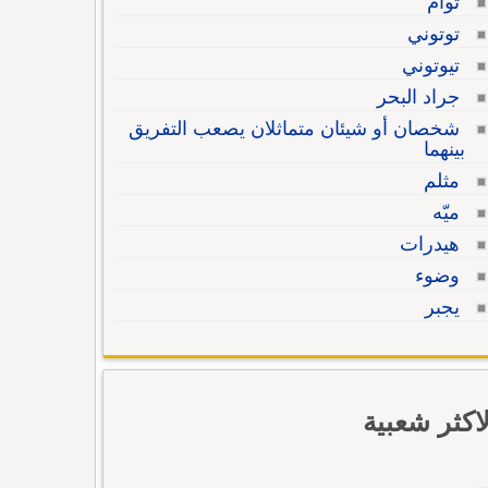
توأم
توتوني
تيوتوني
جراد البحر
شخصان أو شيئان متماثلان يصعب التفريق
بينهما
مثلم
ميّه
هيدرات
وضوء
يجبر
لاكثر شعبية