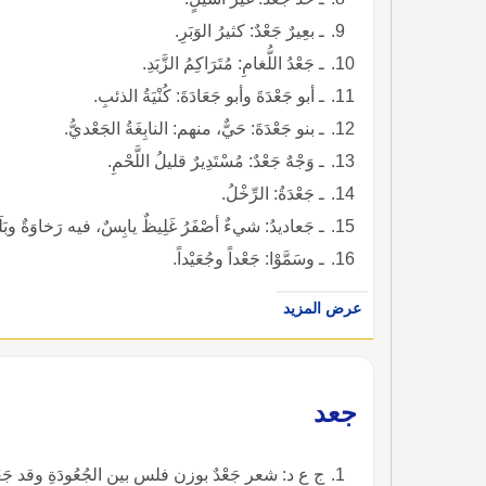
ـ بعِيرٌ جَعْدٌ: كثيرُ الوَبَرِ.
ـ جَعْدُ اللُّغامِ: مُتَرَاكِمُ الزَّبَدِ.
ـ أبو جَعْدَةَ وأبو جَعَادَةَ: كُنْيَةُ الذئبِ.
ـ بنو جَعْدَةَ: حَيٌّ، منهم: النابِغَةُ الجَعْديُّ.
ـ وَجْهٌ جَعْدٌ: مُسْتَدِيرٌ قليلُ اللَّحْمِ.
ـ جَعْدَةُ: الرِّخْلُ.
ـ جَعاديدُ: شيءٌ أصْفَرُ غَلِيظٌ يابِسٌ، فيه رَخاوَةٌ وبَلَلٌ، يَ
ـ وسَمَّوْا: جَعْداً وجُعَيْداً.
عرض المزيد
جعد
ج ع د: شعر جَعْدٌ بوزن فلس بين الجُعُودَةِ وقد جَعُ