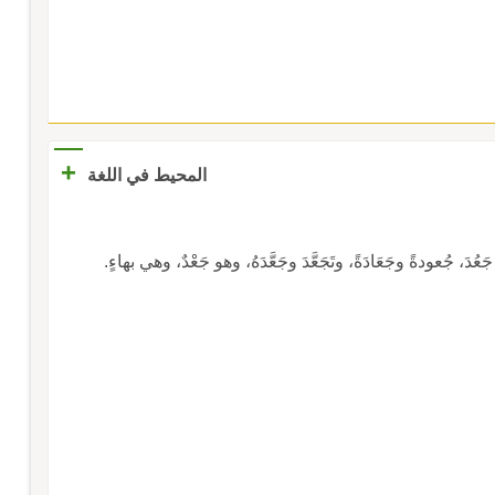
+
المحيط في اللغة
عُدَ، جُعودةً وجَعَادَةً، وتَجَعَّدَ وجَعَّدَهُ، وهو جَعْدٌ، وهي بهاءٍ.