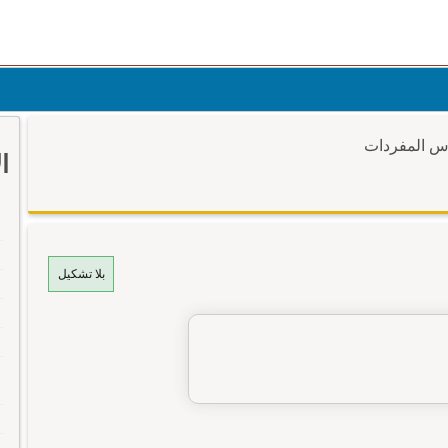
وس المفردات
ا
بلا تشكيل