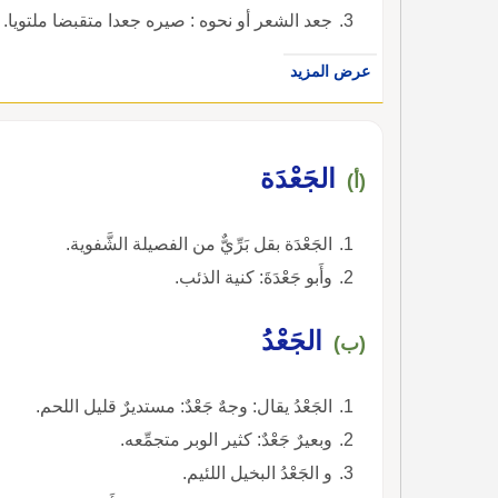
جعد الشعر أو نحوه : صيره جعدا متقبضا ملتويا.
عرض المزيد
الجَعْدَة
(أ)
الجَعْدَة بقل بَرِّيٌّ من الفصيلة الشَّفوية.
وأَبو جَعْدَةَ: كنية الذئب.
الجَعْدُ
(ب)
الجَعْدُ يقال: وجهٌ جَعْدٌ: مستديرٌ قليل اللحم.
وبعيرٌ جَعْدٌ: كثير الوبر متجمِّعه.
و الجَعْدُ البخيل اللئيم.