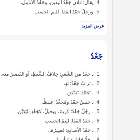
يقال: فلان جَعْدُ اليدين، وجَعْدُ الأَنامِل.
ورجلٌ جَعْدُ القفا: لئيم الحسب.
عرض المزيد
جَعْدُ
ـ جَعْدُ من الشَّعَرِ: خِلافُ السَّبْطِ، أو القَصيرُ منه. جَ
ـ ترابٌ جَعْدٌ: نَدٍ.
ـ تَجَعَّدَ: تَقَبَّضَ.
ـ حَيْسٌ جَعْدٌ ومُجَعَّدٌ: غَليظٌ.
ـ رجُلٌ جَعْدٌ: كَريمٌ، وبخيلٌ، كجَعْدِ اليَدَيْنِ.
ـ جَعْدُ القَفَا: لَئِيمُ الحَسَبِ.
ـ جَعْدُ الأصابعِ: قَصِيرُها.
ـ خَدٌّ جَعْدٌ: غيرُ أسيلٍ.