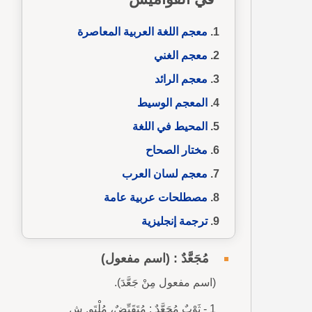
معجم اللغة العربية المعاصرة
معجم الغني
معجم الرائد
المعجم الوسيط
المحيط في اللغة
مختار الصحاح
معجم لسان العرب
مصطلحات عربية عامة
ترجمة إنجليزية
مُجَعَّدٌ : (اسم مفعول)
(اسم مفعول مِنْ جَعَّدَ).
1 - ثَوْبٌ مُجَعَّدٌ : مُتَقَبِّضٌ، مُلْتَوٍ. ش