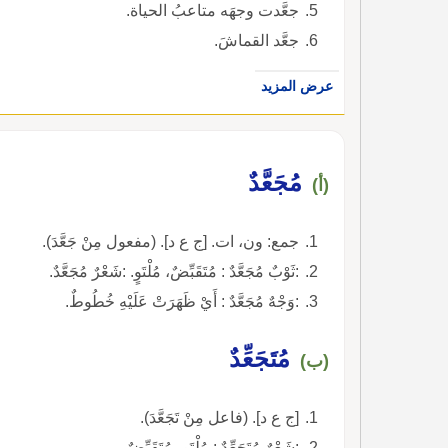
جعَّدت وجهَه متاعبُ الحياة.
جعَّد القماشَ.
عرض المزيد
مُجَعَّدٌ
(أ)
جمع: ون، ات. [ج ع د]. (مفعول مِنْ جَعَّدَ).
:ثَوْبٌ مُجَعَّدٌ : مُتَقَبِّضٌ، مُلْتَوٍ. :شَعْرٌ مُجَعَّدٌ.
:وَجْهٌ مُجَعَّدٌ : أَيْ ظَهَرَتْ عَلَيْهِ خُطُوطٌ.
مُتَجَعِّدٌ
(ب)
[ج ع د]. (فاعل مِنْ تَجَعَّدَ).
:شَعْرٌ مُتَجَعِّدٌ : مُلْتَوٍ، مُتَقَبِّضٌ.