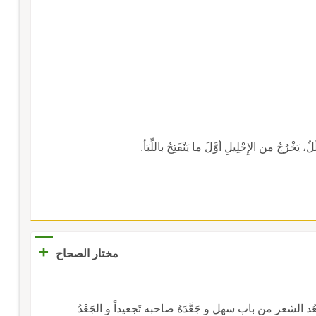
خْرُجُ من الإِحْلِيلِ أوَّلَ ما يَنْفَتِحُ باللِّبَأ.
+
مختار الصحاح
د الشعر من باب سهل و جَعَّدَهُ صاحبه تَجعيداً و الجَعْدُ