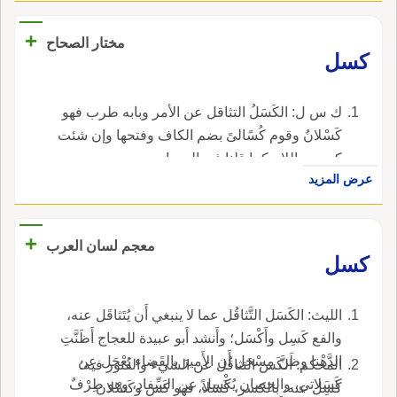
+
مختار الصحاح
كسل
ك س ل: الكَسَلُ التثاقل عن الأمر وبابه طرب فهو
كَسْلانُ وقوم كُسًالىً بضم الكاف وفتحها وإن شئت
كسرت اللام كما قلنا في الصحارى.
عرض المزيد
+
معجم لسان العرب
كسل
الليث: الكَسَل التَّثاقُل عما لا ينبغي أَن يُتَثاقَل عنه،
والفع كَسِل وأَكْسَل؛ وأَنشد أَبو عبيدة للعجاج أَظَنَّتِ
الدَّهْنا وظَنَّ مِسْحَل أَن الأَميرَ بالقَضاء يَعْجَل عن
المحكم: الكَسَ التثاقُل عن الشيء والفُتور فيه؛
كَسَلاتي، والحِصان يُكْسِل عن السِّفادِ، وهو طِرْفٌ
كَسِل عنه، بالكسر، كَسَلاً، فهو كَسِ وكَسْلان