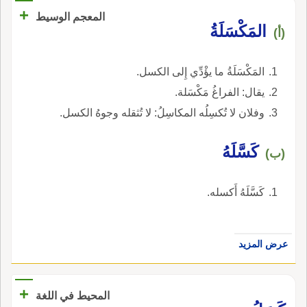
+
المعجم الوسيط
المَكْسَلَةُ
(أ)
المَكْسَلَةُ ما يؤْدِّي إِلى الكسل.
يقال: الفراغُ مَكْسَلة.
وفلان لا تُكسِلُه المكاسِلُ: لا تُثقله وجوهُ الكسل.
كَسَّلَهُ
(ب)
كَسَّلَهُ أَكسله.
عرض المزيد
+
المحيط في اللغة