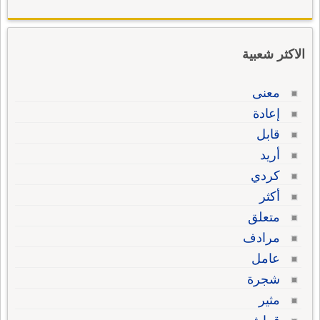
الاكثر شعبية
معنى
إعادة
قابل
أريد
كردي
أكثر
متعلق
مرادف
عامل
شجرة
مثير