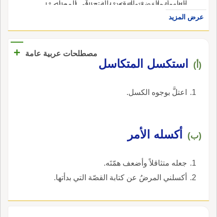
الطَّهور والوَضو والوَقود، بالفتح، في المصادر.
قال وأَبْغِ لي مِنْفَحةً وكِسْل ابن الأَعرابي: الكِسْل
في الفَيْشة ولعل الشين فيها لغة، وقد ذكرناه في
عرض المزيد
وتَر قوس الندَّاف إِذا نزع منها، وقال غيره المِكْسَل
كَشَل أَيضا مبيناً.
وتر قوس الندّاف إِذا خلع منها.
+
مصطلحات عربية عامة
استكسل المتكاسل
(أ)
اعتلَّ بوجوه الكسل.
أكسله الأمر
(ب)
جعله متثاقلاً وأضعف همّتَه.
أكسلني المرضُ عن كتابة القصّة التي بدأتها.