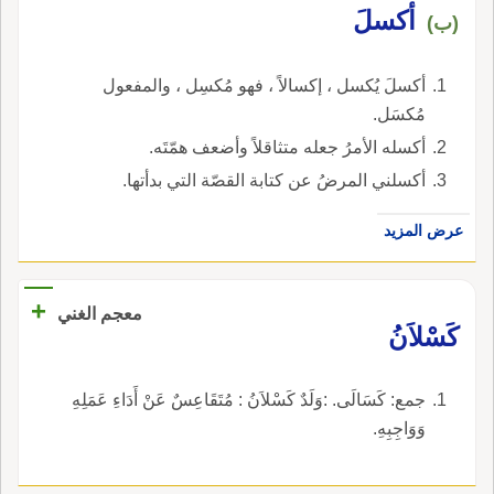
أكسلَ
(ب)
أكسلَ يُكسل ، إكسالاً ، فهو مُكسِل ، والمفعول
مُكسَل.
أكسله الأمرُ جعله متثاقلاً وأضعف همّتَه.
أكسلني المرضُ عن كتابة القصّة التي بدأتها.
عرض المزيد
+
معجم الغني
كَسْلاَنُ
جمع: كَسَالَى. :وَلَدٌ كَسْلاَنُ : مُتَقَاعِسٌ عَنْ أَدَاءِ عَمَلِهِ
وَوَاجِبِهِ.