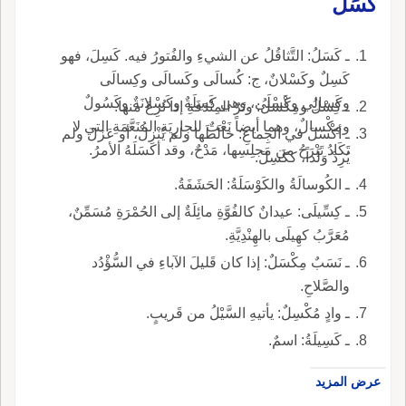
كَسَلُ
ـ كَسَلُ: التَّثاقُلُ عن الشيءِ والفُتورُ فيه. كَسِلَ، فهو
كَسِلٌ وكَسْلانٌ، ج: كُسالَى وكَسالَى وكِسالَى
وكَسالِي وكَسْلَى، وهي كَسِلَةٌ وكَسْلانَةٌ وكَسُولٌ
ـ كِسْلُ ومِكْسَلُ: وتَرُ المِنْدَفَةِ إذا نُزِعَ منها.
ومِكْسالٌ، وهما أيضاً نَعْتٌ للجارِيَةِ المُنَعَّمَةِ التي لا
ـ أكْسَلَ في الجِماعِ: خالَطَها ولم يُنْزِلْ، أو عَزَلَ ولم
تَكَادُ تَبْرَحُ من مَجلِسِها، مَدْحٌ، وقد أكسَلَهُ الأمرُ.
يُرِدْ وَلَداً، ككَسِلَ.
ـ الكُوسالَةُ والكَوْسَلَةُ: الحَشَفَةُ.
ـ كِسِّيلَى: عيدانٌ كالفُوَّةِ مائِلَةٌ إلى الحُمْرَةِ مُسَمِّنٌ،
مُعَرَّبُ كهِيلَى بالهِنْدِيَّةِ.
ـ نَسَبٌ مِكْسَلٌ: إذا كان قَليلَ الآباءِ في السُّؤْدُد
والصَّلاحِ.
ـ وادٍ مُكْسِلٌ: يأتيهِ السَّيْلُ من قَريبٍ.
ـ كَسِيلَةُ: اسمٌ.
عرض المزيد