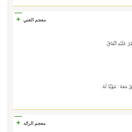
+
معجم الغني
عَلَيْهِ اتِّفَاقٌ.
هُ : مُؤَيِّدٌ لَهُ.
+
معجم الرائد