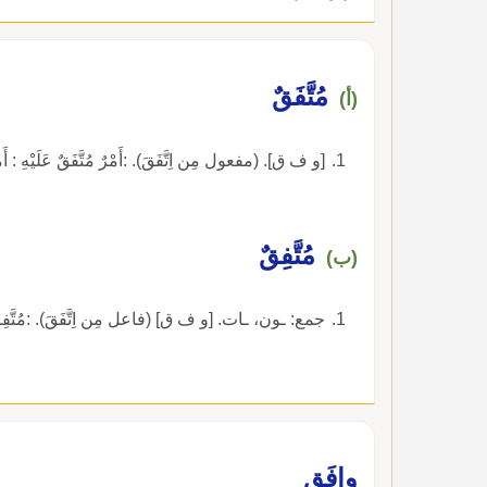
مُتَّفَقٌ
(أ)
[و ف ق]. (مفعول مِن اِتَّفَقَ). :أَمْرٌ مُتَّفَقٌ عَلَيْهِ : أَمْرٌ 
مُتَّفِقٌ
(ب)
جمع: ـون، ـات. [و ف ق] (فاعل مِن اِتَّفَقَ). :مُتَّفِقٌ مَعَ
وافَق