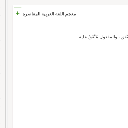
+
معجم اللغة العربية المعاصرة
مُتَّفِق ، والمفعول مُتَّفَقٌ عليه.