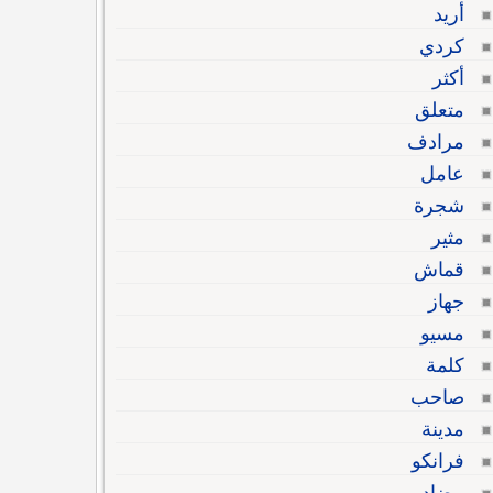
أريد
كردي
أكثر
متعلق
مرادف
عامل
شجرة
مثير
قماش
جهاز
مسيو
كلمة
صاحب
مدينة
فرانكو