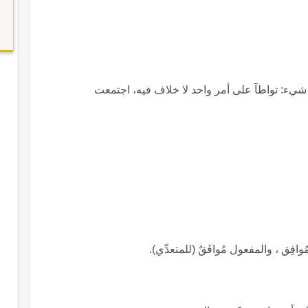
ي شيء: تواطآ على أمر واحد لا خلاف فيه، اجتمعت
مُوافِق ، والمفعول مُوافَقٌ (للمتعدِّي).