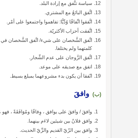
سياسة تتَّفق مع إرادة البلد.
اتَّفق البائعُ مع المشتري.
اتَّفقوا اتِّفاقًا وُدِّيًّا: تفاهموا واجتمعوا على أمْر.
اتَّفقت أحزاب الأكثريّة.
اتَّفق الشَّخصان على شيء/ اتَّفق الشَّخصان ف
كلمتهما ولم يختلفا.
اتَّفق الزَّوجان على عدم الشِّجار.
اتفق مع صديقه على موعد.
اتّفقا أن يكون بدء مشروعهما بمبلغ بسيط.
وافقَ
(ب)
وافقَ / وافقَ على يوافق ، وِفاقًا ومُوَافَقَةً ، فهو 
وافق فلانٌ بين شيئين لاءَم بينهما.
وافق بين الزّيّ القديم والزِّيّ الحديث.