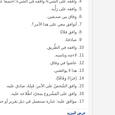
وافقه على الشيء/ وافقه في الشيء: اجتمعا عل
وافقه على رَأْيه.
وِفاق بين صديقين.
أتوافق معي على هذا الأمر؟.
وافق فلانًا.
صادَفهُ.
وافقه في الطَّريق.
لاءمَه وناسبه.
عاشوا في وفاق.
هذا لا يوافقني.
{جَزَاءً وِفَاقًا}.
وافق الشّخصُ على الأمرِ: قَبِلهُ، صادق عليه.
وافق على المَشْروع بمجرّد اطّلاعه عليه.
موافَق عليه: عبارة تستعمل في ذيل تقرير أو ح
عرض المزيد