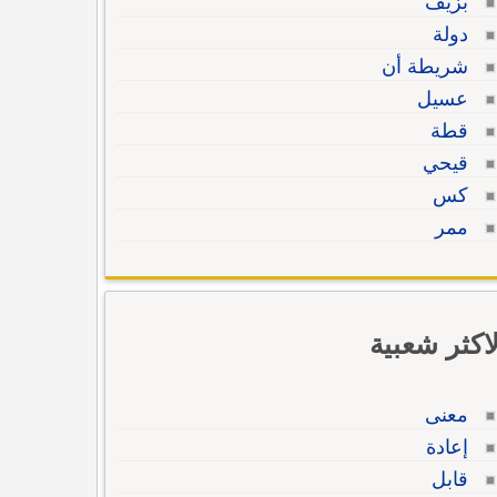
بزيف
دولة
شريطة أن
عسيل
قطة
قيحي
كس
ممر
لاكثر شعبية
معنى
إعادة
قابل