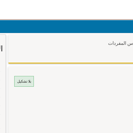
وس المفردات
ا
بلا تشكيل