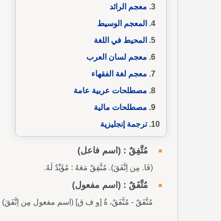
معجم الرائد
المعجم الوسيط
المحيط في اللغة
معجم لسان العرب
معجم لغة الفقهاء
مصطلحات عربية عامة
مصطلحات مالية
ترجمة إنجليزية
مُتَّفِقٌ : (اسم فاعل)
(فَا. مِن اِتَّفَقَ). مُتَّفِقٌ مَعَهُ : مُؤَيِّدٌ لَهُ.
مُتَّفَقٌ : (اسم مفعول)
مُتَّفَقٌ - مُتَّفَقٌ، ةٌ [و ف ق] (اسم مفعول مِن اِتَّفَقَ)