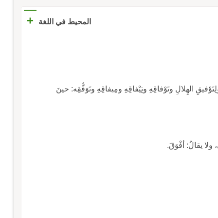
+
المحيط في اللغة
ولِتَوْفيقِ الهِلالِ وتَوْفاقِهِ وتِيْفاقِهِ ومِيفاقِهِ وتَوَفُّقِه: حينَ
، ولا يقالُ: أفْوَقَ.