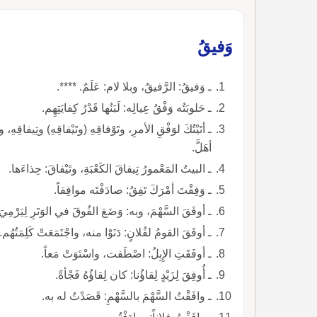
وَفيقُ
ـ وَفيقُ: الرَّفيقُ، وبلا لام: عَلَمٌ. ****.
ـ حَلوبَتُه وَفْقُ عِيالِه: لَبَنُها قَدْرُ كِفايَتِهِم.
ـ أتَيْتُكَ لوَفْقِ الأمرِ، وتَوْفاقِهِ (وتَيْفاقِهِ) وتِيفاقِهِ، 
أهَلَّ.
ـ البيتُ المَعْمورُ تِيفاقَ الكَعْبَةِ، وتَيْفاقَ: حِذاءَها.
ـ وَفِقْتَ أمْرَكَ تَفِقُ: صادَفْتَه موافِقاً.
ـ أوفَقَ السَّهْمَ، وبه: وَضَعَ الفُوقَ في الوَتَرِ لِيَرْمِيَ
ـ أوفَقَ القومُ لفُلانٍ: دَنَوْا منه، واجْتَمَعَتْ كَلِمَتُهُم.
ـ أوفَقَتِ الإِبِلُ: اصْطَفت، واسْتَوَتْ مَعاً.
ـ أُوفِقَ لِزَيْدٍ لِقاؤُنا: كان لِقاؤُهُ فَجْأةً.
ـ وافَقْتُ السَّهْمَ بالسَّهْمِ: قَصَدْتُ له به.