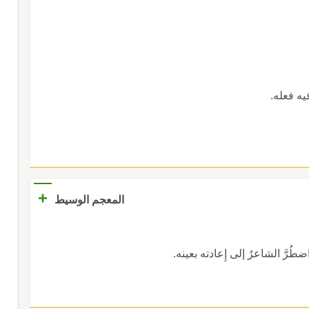
يه فعله.
+
المعجم الوسيط
 اضطُرَّ الشاعرُ إلى إِعادته بعينه.