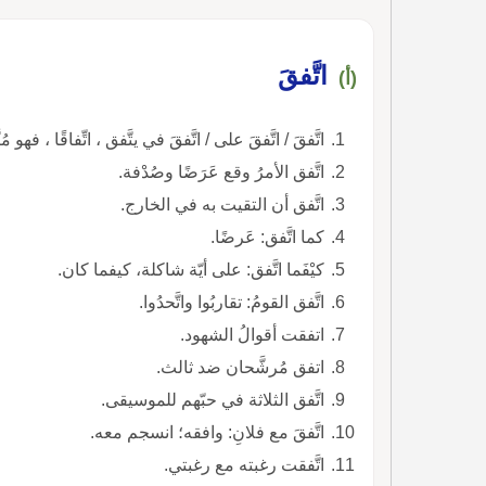
اتَّفقَ
(أ)
اتَّفقَ / اتَّفقَ على / اتَّفقَ في يتَّفق ، اتِّفاقًا ، فهو 
اتَّفق الأمرُ وقع عَرَضًا وصُدْفة.
اتَّفق أن التقيت به في الخارج.
كما اتَّفق: عَرضًا.
كيْفَما اتَّفق: على أيّة شاكلة، كيفما كان.
اتَّفق القومُ: تقاربُوا واتَّحدُوا.
اتفقت أقوالُ الشهود.
اتفق مُرشَّحان ضد ثالث.
اتَّفق الثلاثة في حبّهم للموسيقى.
اتَّفقَ مع فلانِ: وافقه؛ انسجم معه.
اتَّفقت رغبته مع رغبتي.