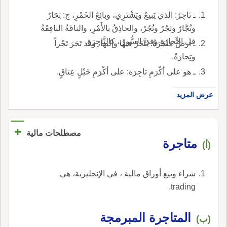
ـ تَاجِرُ: الذي يَبيعُ ويَشْتَرِي، وبائِعُ الخَمْرِ، ج: تِجَارٌ
وتُجَّارٌ وتَجْرٌ وتُجُرٌ، والحاذِقُ بالأَمْرِ، والناقَةُ النافِقَةُ
في التِّجارَةِ وفي السُّوقِ، كالتَّاجِرَةِ.
ـ أرضٌ مَتْجَرَةٌ: يُتَّجَرُ فيها وإليها، وقد تَجَرَ تَجْراً
وتِجارَةً.
ـ هو على أكْرَمِ تاجِرَة: على أكْرَمِ خَيْلٍ عِتاقٍ.
عرض المزيد
+
مصطلحات مالية
متاجرة
(أ)
شراء وبيع أوراق مالية ، في الإنجليزية، هي
trading.
المتاجرة المبرمجة
(ب)