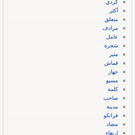
كردي
أكثر
متعلق
مرادف
عامل
شجرة
مثير
قماش
جهاز
مسيو
كلمة
صاحب
مدينة
فرانكو
مضاد
ارتقاء