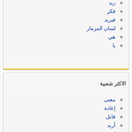
ريد
فكر
فيريد
لسان المزمار
هي
يا
الاكثر شعبية
معنى
إعادة
قابل
أريد