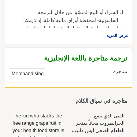
الشراء أو البيع المنسّق من خلال البرمجة
الحاسوبية- لمحفظة أوراق مالية كاملة. إذ لا يمكن
لمدراء صناديق الاستثمار المشترك أو المؤسّسات
عرض المزيد
المالية تقديم طلبيات فردية لشراء أو بيع كميّات
كبيرة من الأوراق المالية بل يقدّموا هذه الطلبيات
من خلال حواسيب مبرمجة لعقد الصفقات في
ترجمة متاجرة باللغة الإنجليزية
حالة تلبية شروط معيّنة ، في الإنجليزية، هي
programmed trading.
متاجرة
Merchandising
متاجرة في سياق الكلام
الفتى الذي يضع
The kid who stacks the
الجرايبفروت مجاناً بمتجر
free range grapefruit in
الطعام الصحي ليس طبيب
your health food store is