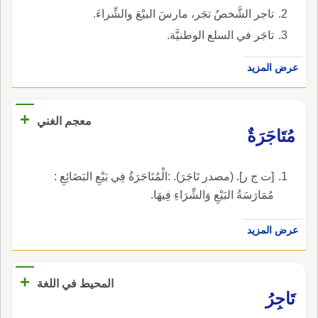
تاجر الشَّخصُ تجَر، مارسَ البيْعَ والشِّراءَ.
تاجَر في السلع الوطنيَّة.
عرض المزيد
+
معجم الغني
مُتَاجَرَةٌ
[ت ج ر]. (مصدر تَاجَرَ). :الْمُتَاجَرَةُ فِي بَيْعِ البَضَائِعِ :
مُمَارَسَةُ البَيْعِ وَالشِّرَاءِ فِيهَا.
عرض المزيد
+
المحيط في اللغة
تَاجِرُ