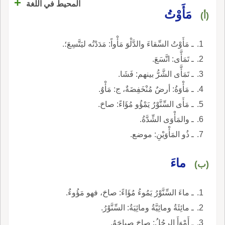
+
المحيط في اللغة
مَأَوْتُ
(أ)
ـ مَأَوْتُ السِّقاءَ والدَّلْوَ مَأْواً: مَدَدْتُه ليَتَّسِعَ؛.
ـ تَمَأَّى: اتَّسَعَ.
ـ تَمَأَّى الشَّرُّ بينهم: فَشَا.
ـ مَأْوَةُ: أرضٌ مُنْخَفِضَةٌ، ج: مَأْوٌ.
ـ مَأَى السِّنَّوْرُ يَمْؤُو مُؤَاءً: صاحَ.
ـ والمَأْوَى الشِّدَّةُ.
ـ ذُو المَأْوَيْنِ: موضع.
ماءَ
(ب)
ـ ماءَ السِّنَّوْرُ يَمُوءُ مُؤَاءً: صاحَ، فهو مَؤُوءٌ.
ـ مائِئَةُ ومائِيَّةُ ومائِيَةُ: السِّنَّوْرُ.
ـ أَمْوَأَ الرجُلُ: صاحَ صِياحَهُ.