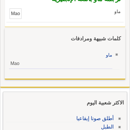
فِعِلة، فيقولون في الإِضاف إِلى ظَبْيَة ظَبَوِيٌّ، ويحتج
بقول العرب في النسبة إِلى بِطْيَة بِطَوِي وإِلى زِنْيَة
ماو
Mao
زِنَوِيّ، فقياس هذا أَن تجري مائة وإِن كانت فِعْلة
مجر فِعَلة فتقول فيها مِئَوِيٌّ فيتفق اللفظان من
أَصلين مختلفين.
كلمات شبيهة ومرادفات
ماو
Mao
الاكثر شعبية اليوم
أطلق صوتا إيقاعيا
الطبل