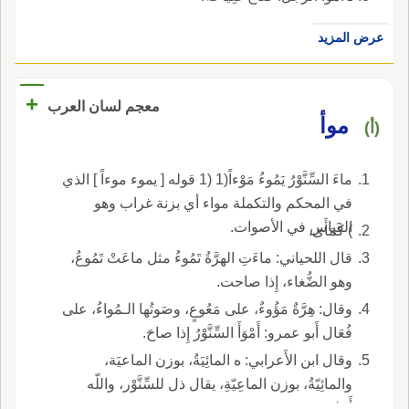
عرض المزيد
+
معجم لسان العرب
موأ
(أ)
ماءَ السِّنَّوْرُ يَمُوءُ مَوْءاً(1 (1 قوله [ يموء موءاً ] الذي
في المحكم والتكملة مواء أي بزنة غراب وهو
القياس في الأصوات.
) كَمَأَى.
قال اللحياني: ماءَتِ الهرَّةُ تَمُوءُ مثل ماعَتْ تَمُوعُ،
وهو الضُّغاء، إِذا صاحت.
وقال: هِرَّةٌ مَؤُوءٌ، على مَعُوعٍ، وصَوتُها الـمُواءُ، على
فُعَال أَبو عمرو: أَمْوَأَ السِّنَّوْرُ إِذا صاحَ.
وقال ابن الأَعرابي: ه المائِيَةُ، بوزن الماعيَة،
والمائِيّةُ، بوزن الماعِيّةِ، يقال ذل للسِّنَّوْر، واللّه
أَعلم.