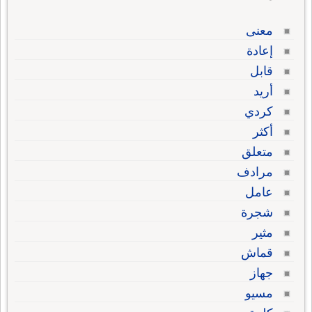
معنى
إعادة
قابل
أريد
كردي
أكثر
متعلق
مرادف
عامل
شجرة
مثير
قماش
جهاز
مسيو