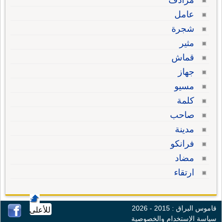
مرادف
عامل
شجرة
مثير
قماش
جهاز
مسيو
كلمة
صاحب
مدينة
فرانكو
مضاد
ارتقاء
قاموس البراق : 2015 - 2026
للأعلى
سياسة الإستخدام والخصوصية