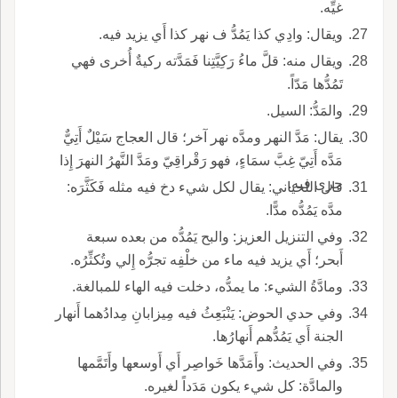
غيِّه.
ويقال: وادِي كذا يَمُدُّ ف نهر كذا أَي يزيد فيه.
ويقال منه: قلَّ ماءُ رَكِيَّتِنا فَمَدَّته ركيةٌ أُخرى فهي
تَمُدُّها مَدّاً.
والمَدُّ: السيل.
يقال: مَدَّ النهر ومدَّه نهر آخر؛ قال العجاج سَيْلٌ أَتِيٌّ
مَدَّه أَتِيّ غِبَّ سمَاءٍ، فهو رَقْراقِيّ ومَدَّ النَّهرُ النهرَ إِذا
جرى فيه.
قال اللحياني: يقال لكل شيء دخ فيه مثله فَكَثَّرَه:
مدَّه يَمُدُّه مدًّا.
وفي التنزيل العزيز: والبح يَمُدُّه من بعده سبعة
أَبحر؛ أَي يزيد فيه ماء من خلْفِه تجرُّه إِلي وتُكثِّرُه.
ومادَّةُ الشيء: ما يمدُّه، دخلت فيه الهاء للمبالغة.
وفي حدي الحوض: يَنْبَعِثُ فيه مِيزابانِ مِدادُهما أَنهار
الجنة أَي يَمُدُّهم أَنهارُها.
وفي الحديث: وأَمَدَّها خَواصِر أَي أَوسعها وأَتَمَّمها
والمادَّة: كل شيء يكون مَدَداً لغيره.