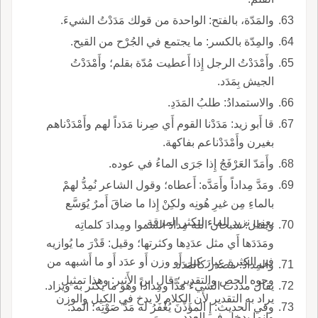
والمَدّة، بالفتح: الواحدة من قولك مَدَدْتُ الشيءَ.
والمِدّة بالكسر: ما يجتمع في الجُرْح من القيح.
وأَمْدَدْتُ الرجل إِذا أَعطيت مُدّة بقلم؛ وأَمْدَدْتُ
الجيش بِمَدَد.
والاستمدادُ: طلبُ المَدَدِ.
قا أَبو زيد: مَدَدْنا القوم أَي صِرنا مَدَداً لهم وأَمْدَدْناهم
بغيرن وأَمْدَدْناعم بفاكهة.
وأَمَدّ العَرْفَجُ إِذا جَرَى الماءُ في عوده.
ومَدَّ مِداداً وأَمَدَّه: أَعطاه؛ وقول الشاعر نُمِدُّ لهمْ
بالماءِ مِن غيرِ هُونِه ولكِنْ إِذا ما ضاقَ أَمرٌ يُوَسَّع
يعني نزيد الماء لتكثر المرقة.
ويقال: سبحان الله مِدادَ السموا ومِدادَ كلماتِه
ومَدَدَها أَي مثل عدَدِها وكثرتها؛ وقيل: قَدْرَ ما يُوازيه
في الكثرة عِيارَ كيل أَو وزن أَو عدَد أَو ما أَشبهه من
والمِدادُ: مصدر كالمَدَد.
وجوه الحص والتقدير؛ قال ابن الأَثير: وهذا تمثيل
يقال مددت الشيءَ مَدًّا ومِداداً وهو ما يكثر به ويزاد.
يراد به التقدير لأَن الكلام لا يدخ في الكيل والوزن
وفي الحديث: إِ المؤَذِّنَ يُغْفَرُ له مَدَّ صَوْتِه؛ المد:
وإِنما يدخل في العدد.