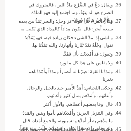
ويقال: دعْ في الضَّرْع مادَّ اللبن، فالمتروك في
الضرع هو الداعِيَةُ، وما اجتمع إِليه فهو المادَّة
والأَعْرابُ مادَّةُ الاسلام.
وقال الفراءُ في قوله عز وجل: والبحر يَمُدُّ من بعده
سبعة أَبحر؛ قال: تكون مِداداً كالمِدادِ الذي يُكتب به.
والشي إِذا مدَّ الشيء فكان زيادة فيه، فهو يَمُدُّه؛
تقول: دِجْلَةُ تَمُدّ تَيَّارنا وأَنهارنا، والله يَمُدُّنا بها.
وتقول: قد أَمْدَدْتُك بأَل فَمُدَّ.
ولا يقاس على هذا كل ما ورد.
ومَدَدْنا القومَ: صِرْنا له أَنصاراً ومدَدَاً وأَمْدَدْناهم
بغيرنا.
وحكى اللحياني: أَمَدَّ الأَمير جند بالحبل والرجال
وأَعاثهم، وأَمَدَّهم بمال كثير وأَغائهم.
قال: وقا بعضهم أَعطاهم، والأَول أَكثر.
وفي التنزيل العزيز: وأَمْدَدْناهم بأَموا وبنين والمَدَدُ:
ما مدَّهم به أَو أَمَدَّهم؛ سيبويه، والجمع أَمْداد، قال
ولم يجاوزوا به هذا البناء، واستَمدَّه: طلَبَ منه مَدَداً.
والمَدَدُ العساكرُ التي تُلحَق بالمَغازي في سبيل الله