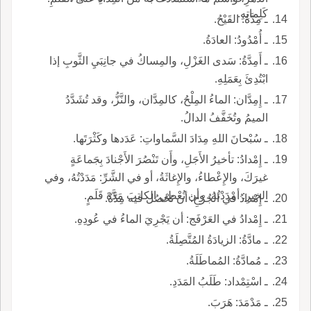
كَلِماتِهِ.
ـ مِدَّةُ: القَيْحُ.
ـ أُمْدُودُ: العادَةُ.
ـ أَمِدَّةُ: سَدى الغَزْلِ، والمِساكُ في جانِبَيِ الثَّوبِ إذا
ابْتُدِئَ بِعَمَلِهِ.
ـ إِمِدَّان: الماءُ المِلْحُ، كالمِدَّان، والنَّزُّ، وقد تُشَدَّدُ
الميمُ وتُخَفَّفُ الدالُ.
ـ سُبْحانَ اللهِ مِدَادَ السَّماواتِ: عَدَدها وكَثْرَتَها.
ـ إِمْدادُ: تأخيرُ الأَجَلِ، وأَن تَنْصُرَ الأَجْنادَ بِجَماعَةٍ
غيرَكَ، والإِعْطاءُ، والإِغاثَةُ، أو في الشَّرِّ: مَدَدْتُهُ، وفي
الخيرِ: أمْدَدْتُهُ، وأن تُعْطِي الكاتبَ مَدَّةَ قَلَمٍ.
ـ إِمْدادُ في الجُرْحِ: أن تَحْصُل فيه مِدَّةٌ.
ـ إِمْدادُ في العَرْفَج: أن يَجْرِيَ الماءُ في عُودِهِ.
ـ مادَّةُ: الزيادَةُ المُتَّصِلَةُ.
ـ مُمادَّةُ: المُماطَلَةُ.
ـ اسْتِمْداد: طَلَبُ المَدَدِ.
ـ مَدْمَدَ: هَرَبَ.