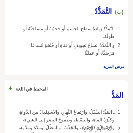
التَّمَدُّدُ
(ب)
التَّمَدُّدُ زيادةُ سطحِ الجسمِ أَو حجمُهُ أَو مساحتُهُ أو
طولُهُ.
و التَّمَدُّدُ اتساعُ تجويفٍ أَو قناةٍ أَو فُتْحَةٍ اتساعًا
مَرَضيًّا، أَو عمليًّا.
عرض المزيد
+
المحيط في اللغة
المَدُّ
ـ المَدُّ: السَّيْلُ، وارْتفاعُ النَّهارِ، والاستِمْدادُ منَ الدَّواةِ،
وكثْرَةُ الماءِ، والبَسْط، وطُموحُ البَصَرِ إلى الشيءِ،
والإِمْهالُ، كالإِمْدادِ، والجَذْبُ، والمَطْلُ. ومَدَّهُ ومَدَّ به،
ـ مَدَّ النَّهارُ: ارْتَفَعَ.