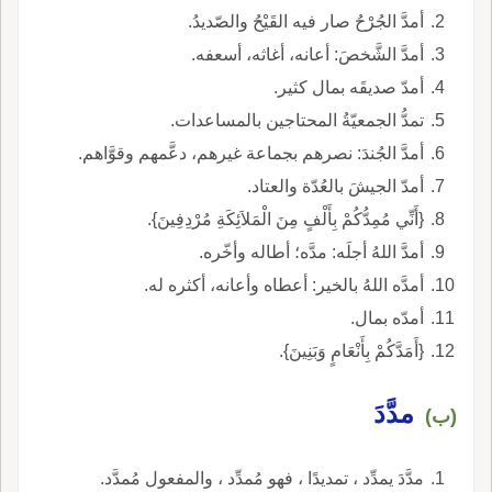
أمدَّ الجُرْحُ صار فيه القَيْحُ والصّديدُ.
أمدَّ الشَّخصَ: أعانه، أغاثه، أسعفه.
أمدّ صديقَه بمال كثير.
تمدُّ الجمعيّةُ المحتاجين بالمساعدات.
أمدَّ الجُندَ: نصرهم بجماعة غيرهم، دعَّمهم وقوَّاهم.
أمدّ الجيشَ بالعُدّة والعتاد.
{أَنِّي مُمِدُّكُمْ بِأَلْفٍ مِنَ الْمَلاَئِكَةِ مُرْدِفِينَ}.
أمدَّ اللهُ أجلَه: مدَّه؛ أطاله وأخّره.
أمدَّه اللهُ بالخير: أعطاه وأعانه، أكثره له.
أمدّه بمال.
{أَمَدَّكُمْ بِأَنْعَامٍ وَبَنِينَ}.
مدَّدَ
(ب)
مدَّدَ يمدِّد ، تمديدًا ، فهو مُمدِّد ، والمفعول مُمدَّد.