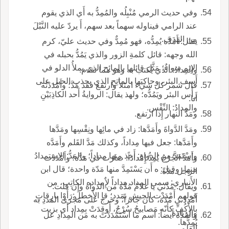
وفي حديث الرمي مُنْبِلُه والمُمِدُّ به أَي الذي يقوم
عند الرامي فيناوله سهماً بعد سهم، أَ يردّ عليه النَّبْلَ
من الهَدَف.
يقال: أَمَدَّه يُمِدُّه، فهو مُمِدٌّ وفي حديث عليّ، كرم
الله وجهه: قائل كلمةِ الزور والذي يَمُدُّ بحبله في
الإِثم سواءٌ؛ مَثَّل قائلها بالمائِح الذي يملأُ الدلو في
والمِدادُ: الذي يُكتب به وهو مما تقدم.
أَسف البئر، وحاكِيَها بالماتِحِ الذي يجذب الحبل على
قال شمر كل شيء امتَلأَ وارتفع فقد مَدَّ؛ وأَمْدَدْتُه
رأْس البئر ويَمُدُّه؛ ولهذ يقال: الروايةُ أَحد الكاذِبَيْنِ
أَنا.
والمِدادُ: النِّقْس.
ومَدَّ النهار إِذا ارتفع.
ومَدَّ الدَّواةَ وأَمَدَّها: زاد في مائِها ونِقْسِها ومَدَّها
وأَمَدَّها: جعل فيها مِداداً، وكذلك مَدَّ القَلم وأَمَدَّه
واسْتَمَدَّ من الدواةِ: أَخذ منها مِداداً؛ والمَدُّ: الاستمدادُ
وأَمَدَّ الجُرْحُ يُمِدُّ إِمْداداً: صارت في مَدَّة؛ وأَمْدَدْت
منها، وقيل: ه أَن يَسْتَمِدَّ منها مَدّة واحدة؛ قال ابن
الرجل مدّةً.
الأَنباري: سمي المِداد مِداداً لإٌِمداده الكاتِب، من
ويقال: مُدَّني يا غلامُ مُدَّة من الدواة وإِن قلت:
قولهم أَمْدَدْت الجيش بمَدد؛ قا الأَخطل:رَأَوْا بارِقاتٍ
أَمْدِدْني مُدّة، كان جائزاً، وخرج على مَجْرَى المَدَدِ به
بالأَكُفِّ كأَنّه مَصابيحُ سُرْجٌ، أُوقِدَتْ بِمِداد أَي بزيت
والزيادة.
والمُدَّة أَيضاً: اسم ما اسْتَمْدَدْتَ به من المِدادِ عل
يُمِدُّها.
القلم.