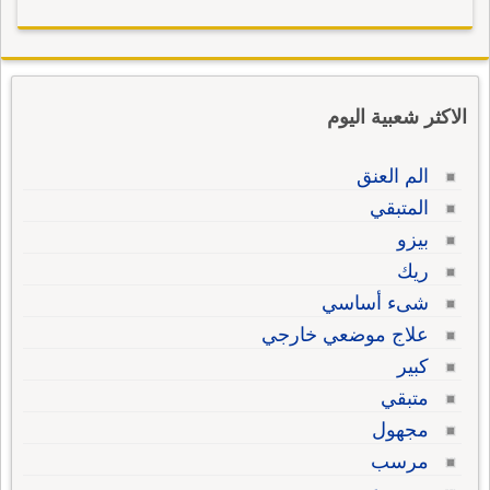
الاكثر شعبية اليوم
الم العنق
المتبقي
بيزو
ريك
شىء أساسي
علاج موضعي خارجي
كبير
متبقي
مجهول
مرسب