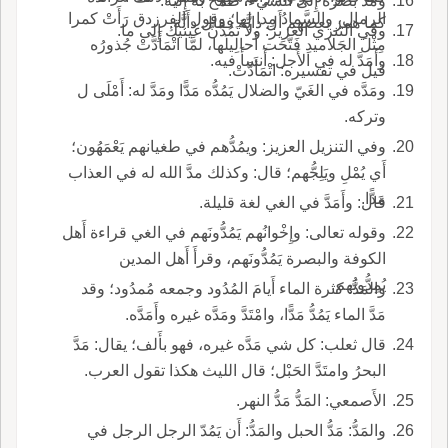
ومدَّ بصَرَه إِلى الشيء: طَمَح به إِليه.
الرمال، والسَّمادُ مِدا لها؛ وقول الفرزدق رَأَتْ كمرا
كما همز بعضهم أَل دابَّة فقال دأَبَّة.
وفي التنزي العزيز: ولا تَمُدَّنَّ عينيك إِلى ما.
مِثْلَ الجَلاميدِ فَتَّحَت أَحالِيلَها، لمَّا اتْمَأَدَّتْ جُذورُه
وأَمَدَّ له في الأَجل: أَنسأَ فيه.
قيل في تفسيره: اتْمَأَدَّتْ.
ومَدَّه في الغَيّ والضلال يَمُدُّه مَدًّا ومَدَّ له: أَمْلَى ل
وتركه.
وفي التنزيل العزيز: ويمُدُّهم في طغيانهم يَعْمَهُون؛
أَي يُمْلِ ويَلِجُّهم؛ قال: وكذلك مدَّ الله له في العذاب
مَدًّا.
قال: وأَمَدَّ في الغي لغة قليلة.
وقوله تعالى: وإِخْوانُهم يَمُدُّونَهم في الغي قراءة أَهل
الكوفة والبصرة يَمُدُّونَهم، وقرأَ أَهل المدين
يُمِدُّونَهم.
والمَدُّ: كثرة الماء أَيامَ المُدُود وجمعه مُمدُود؛ وقد
مَدَّ الماء يَمُدُّ مَدًّا، وامْتَدَّ ومَدَّه غيره وأَمَدَّه.
قال ثعلب: كل شي مَدَّه غيره، فهو بأَلف؛ يقال: مَدَّ
البحرُ وامتَدَّ الحَبْل؛ قال الليث هكذا تقول العرب.
الأَصمعي: المَدُّ مَدُّ النهر.
والمَدُّ: مَدُّ الحبل والمَدُّ: أَن يَمُدّ الرجل الرجل في