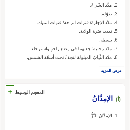
مدَّد الشّيءَ.
طوّله.
مدَّد الإجازةَ/ فترات الراحة/ قنوات المياه.
تمديد فترة الولاية.
بسطه.
مدّد رجليه: جعلهما في وضع راحةٍ واسترخاء.
مدّد الثِّيابَ المبلولة لتجفّ تحت أشعّة الشمس.
عرض المزيد
+
المعجم الوسيط
الإمِدَّانُ
(أ)
الإمِدَّانُ النَّزُّ.