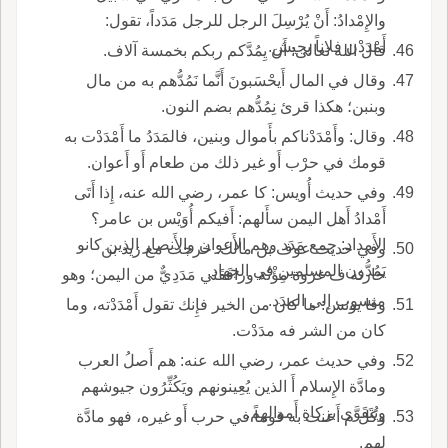
والإِمْدادُ: أَنْ يُرْسِلَ الرجل للرجل مَدَداً، تقول:
أَمْدَدْن فلاناً بجيش.
قال الله تعالى: أَن يِمُدَّكم ربكم بخمسة آلاف.
وقال في المال أَيحْسَبونَ أَنَّما نَمُدُّهم به من مال
وبنبن؛ هكذا قرئ نِمُدُّهم بضم النون.
وقال: وأَمْدَدْناكم بأَموال وبنين، فالمَدَدُ ما أَمْدَدْت به
قومك في حرْب أَو غير ذلك من طعام أَو أَعوان.
وفي حديث أُويس: كا عمر، رضي الله عنه، إِذا أَتَى
أَمْدادُ أَهل اليمن سأَلهم: أَفيكم أُوَيْس بن عامر؟
الأَمداد: جمع مَدَد وهم الأَعوان والأَنصار الذين كانو
وفي حديث عوف بن مالك: خرجت مع زيد بن
يَمُدُّون المسلمين في الجهاد.
حارثه ف غزوة مِؤْتُة ورافَقَني مَدَدِيٌّ من اليمن؛ وهو
منسوب إلى المدَد.
وقا يونس: ما كان من الخير فإِنك تقول أَمْدَدْته، وما
كان من الشر فه مدَدْت.
وفي حديث عمر، رضي الله عنه: هم أَصلُ العرب
ومادَّة الإِسلام أَ الذين يُعِينونهم ويَكُثِّرُون جيوشهم
ويُتَقَوَّى بزكاةِ أَموالهم.
وكل م أَعنت به قوماً في حرب أَو غيره، فهو مادَّة
لهم.