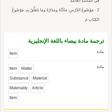
فِي الْمَكْتَبَةِ العَامَّةِ.
2 - مَوْضُوعُ الدَّرْسِ: مَادَّتُهُ ومَدَارُهُ ومَا يَتَعَلَّقُ بِهِ. مَوْضُوعُ
الكِتَابِ مَ
ترجمة مادة بيضاء باللغة الإنجليزية
مادة
Item
مادة
Item
Matter
Substance
Material
Materiality
Article
Item