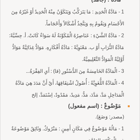
1 - مَادَّةُ الْحَدِيدِ : مَا يَتَرَكَّبُ وَيَتَكَوَّنُ مِنْهُ الْحَدِيدُ أَوْ غَيْرُهُ مِنَ
الأَجْسَامِ وَيَقُومُ بِهِ وَيَتَّخِذُ أَشْكَالاً وَأَحْجَاماً.
2 - مَادَّةُ الشَّيْءِ : عَنَاصِرُهُ الْمُكَوِّنَةُ لَهُ سَوَاءٌ كَانَتْ. أ. حِسِّيَّةً:
مَادَّةُ التُّرَابِ أَوْ ب. مَعْنَوِيَّةً : مَادَّةُ أَفْكَارِهِ. مَوَادُّ غِذَائِيَّةٌ مَوَادُّ
أَوَّلِيَّةٌ الْمَوَادُّ التَّعْلِيمِيَّةُ.
3 - الْمَادَّةُ الخَامِسَةُ مِنَ الدُّسْتُورِ (قا) : أَيِ الفِقْرَةُ...
4 - الْمَادَّةُ اللُّغَوِيَّةُ : أُصُولُ اشْتِقَاقِهَا، أَيْ أَنَّ مَدَدَ هِيَ مَادَّةُ
الْمَدَاخِلِ مَدَّ، مَدَّدَ، مَدٌّ، مَدِيدٌ، مَمْدُودٌ، اِسْتَمَدَّ، إلخ
مَوْضُوعٌ : (اسم مفعول)
(مصدر: وَضَعَ).
1 - مَالُهُ مَوْضُوعٌ فِي مَكَانٍ أَمِينٍ : مَتْرُوكٌ. وَثَائِقُ مَوْضُوعَةٌ