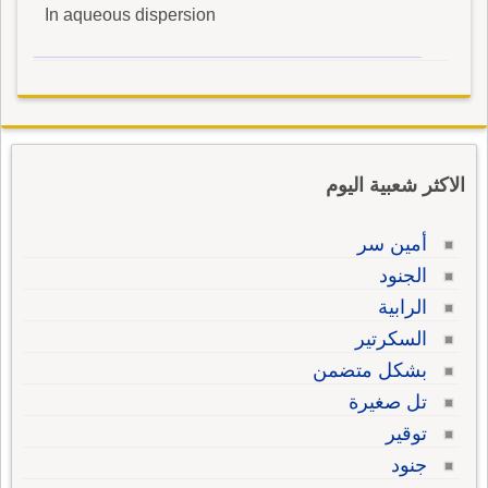
In aqueous dispersion
الاكثر شعبية اليوم
أمين سر
الجنود
الرابية
السكرتير
بشكل متضمن
تل صغيرة
توقير
جنود