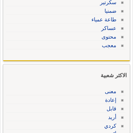
سكرتير
ضمنيا
طاعة عمياء
عساكر
محتوى
معجب
الاكثر شعبية
معنى
إعادة
قابل
أريد
كردي