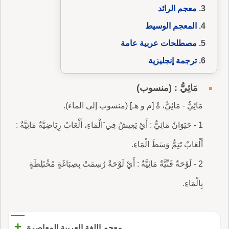
معجم الرائد
المعجم الوسيط
مصطلحات عربية عامة
ترجمة إنجليزية
مَائِيُّ : (منسوب)
مَائِيُّ - مَائِيُّ، ةٌ [م و هـ] (منسوب إلى الماء).
1 - حَيَوَانٌ مَائِيٌّ : أَيْ يَعِيشُ فِي َالْمَاءِ، أَلْعَابٌ رِيَاضِيَّةٌ مَائِيَّةٌ :
أَلْعَابٌ تَتِمُّ وَسَطَ الْمَاءِ.
2 - لَوْحَةٌ فَنِّيَّةٌ مَائِيَّةٌ : أَيْ لَوْحَةٌ رُسِمَتْ بِصِبَاغَةٍ مُخْتَلِطَةٍ
بِالْمَاءِ.
+
معجم اللغة العربية المعاصرة