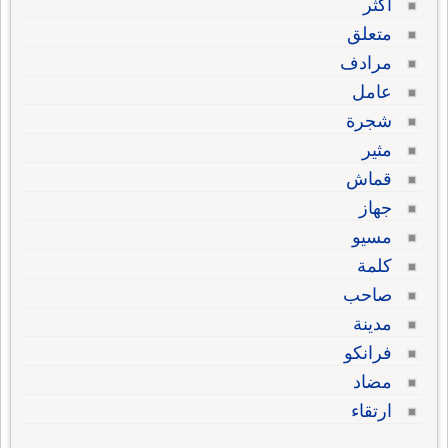
أكثر
متعلق
مرادف
عامل
شجرة
مثير
قماش
جهاز
مسيو
كلمة
صاحب
مدينة
فرانكو
مضاد
ارتقاء