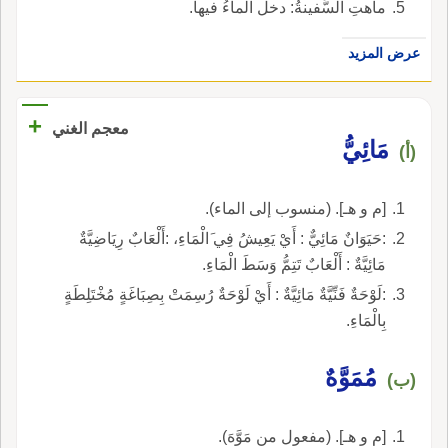
ماهتِ السَّفينةُ: دخل الماءُ فيها.
عرض المزيد
+
معجم الغني
مَائِيُّ
(أ)
[م و هـ]. (منسوب إلى الماء).
:حَيَوَانٌ مَائِيٌّ : أَيْ يَعِيشُ فِي َالْمَاءِ، :أَلْعَابٌ رِيَاضِيَّةٌ
مَائِيَّةٌ : أَلْعَابٌ تَتِمُّ وَسَطَ الْمَاءِ.
:لَوْحَةٌ فَنِّيَّةٌ مَائِيَّةٌ : أَيْ لَوْحَةٌ رُسِمَتْ بِصِبَاغَةٍ مُخْتَلِطَةٍ
بِالْمَاءِ.
مُمَوَّهٌ
(ب)
[م و هـ]. (مفعول من مَوَّهَ).