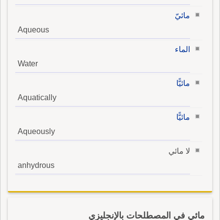
مائيّ
Aqueous
الماء
Water
مائيًّا
Aquatically
مائيًّا
Aqueously
لا مائي
anhydrous
مائي في المصطلحات بالإنجليزي