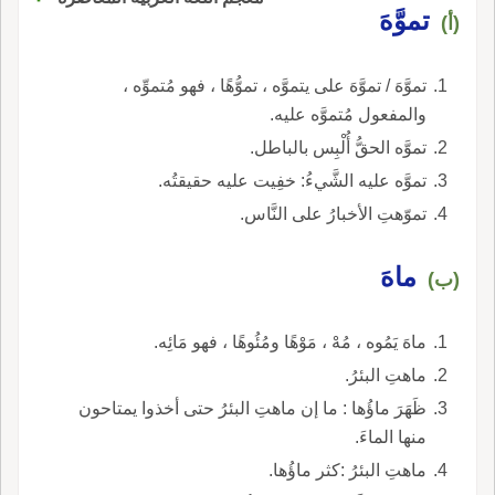
تموَّهَ
(أ)
تموَّهَ / تموَّهَ على يتموَّه ، تموُّهًا ، فهو مُتموِّه ،
والمفعول مُتموَّه عليه.
تموَّه الحقُّ أُلْبِس بالباطل.
تموَّه عليه الشَّيءُ: خفِيت عليه حقيقتُه.
تموّهتِ الأخبارُ على النَّاس.
ماهَ
(ب)
ماهَ يَمُوه ، مُهْ ، مَوْهًا ومُئُوهًا ، فهو مَائِه.
ماهتِ البئرُ.
ظَهَرَ ماؤُها : ما إن ماهتِ البئرُ حتى أخذوا يمتاحون
منها الماءَ.
ماهتِ البئرُ :كثر ماؤُها.