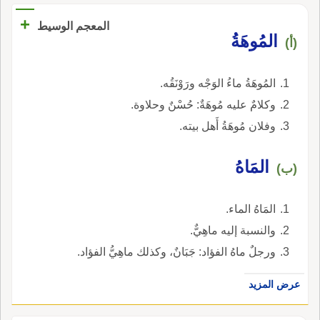
+
المعجم الوسيط
المُوهَةُ
(أ)
المُوهَةُ ماءُ الوَجْه ورَوْنَقُه.
وكلامٌ عليه مُوهَةٌ: حُسْنٌ وحلاوة.
وفلان مُوهَةُ أَهل بيته.
المَاهُ
(ب)
المَاهُ الماء.
والنسبة إليه ماهِيٌّ.
ورجلٌ ماهُ الفؤاد: جَبَانٌ، وكذلك ماهِيُّ الفؤاد.
عرض المزيد