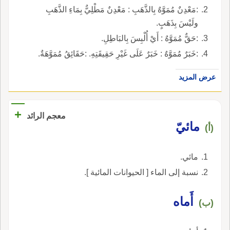
:مَعْدِنٌ مُمَوَّهٌ بِالذَّهَبِ : مَعْدِنٌ مَطْلِيٌّ بِمَاءِ الذَّهَبِ
ولَيْسَ بِذَهَبٍ.
:حَقٌّ مُمَوَّهٌ : أَيْ أُلْبِسَ بِالبَاطِلِ.
:خَبَرٌ مُمَوَّهٌ : خَبَرٌ عَلَى غَيْرِ حَقِيقَتِهِ. :حَقَائِقُ مُمَوَّهَةٌ.
عرض المزيد
+
معجم الرائد
مائيّ
(أ)
مائي.
نسبة إلى الماء [ الحيوانات المائية ].
أَماه
(ب)