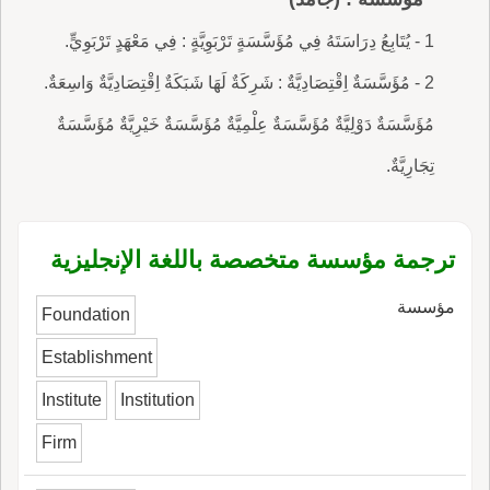
1 - يُتَابِعُ دِرَاسَتَهُ فِي مُؤَسَّسَةٍ تَرْبَوِيَّةٍ : فِي مَعْهَدٍ تَرْبَوِيٍّ.
2 - مُؤَسَّسَةٌ اِقْتِصَادِيَّةٌ : شَرِكَةٌ لَهَا شَبَكَةٌ اِقْتِصَادِيَّةٌ وَاسِعَةٌ.
مُؤَسَّسَةٌ دَوْلِيَّةٌ مُؤَسَّسَةٌ عِلْمِيَّةٌ مُؤَسَّسَةٌ خَيْرِيَّةٌ مُؤَسَّسَةٌ
تِجَارِيَّةٌ.
ترجمة مؤسسة متخصصة باللغة الإنجليزية
مؤسسة
Foundation
Establishment
Institute
Institution
Firm