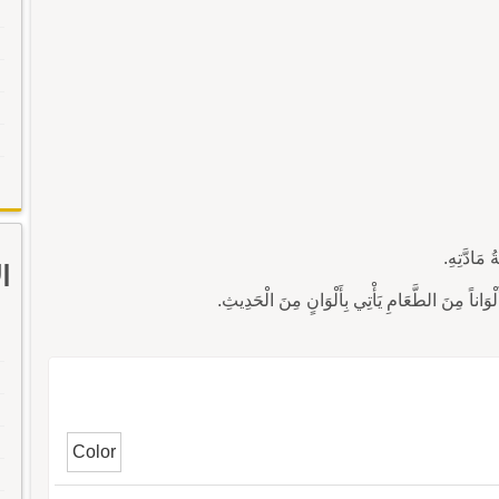
ا
Color