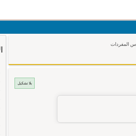
وس المفردات
ا
بلا تشكيل