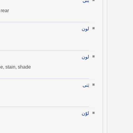
بنى
 rear
لون
لون
ple, stain, shade
بَنى
لوّن