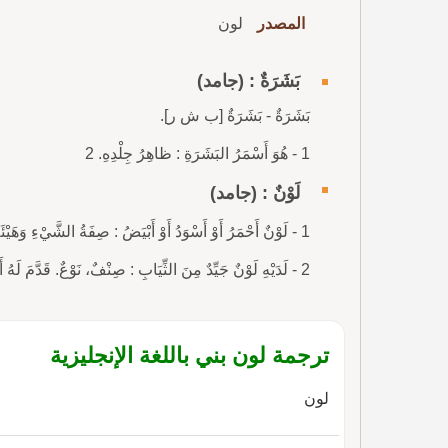
المصدر
لون
بَشَرَةٌ : (جامد)
بَشَرَةٌ - بَشَرَةٌ [ب ش ر].
1 - هُوَ أَسْمَرُ البَشَرَةِ : ظاهِرُ جِلْدِهِ. 2
لَوْنٌ : (جامد)
1 - لَوْنٌ أَحْمَرُ أَوْ أَسْوَدُ أَوْ أَبْيَضُ : صِفَةُ الشَّيْءِ وَهَيْئَةُ مَادَّتِهِ.
2 - لَدَيْهِ لَوْنٌ جَيِّدٌ مِنَ الثِّيَابِ : صِنْفٌ، نَوْعٌ. قَدَّمَ لَهُ أَلْوَاناً مِنَ الطَّعَامِ يَأْتِي بِأَلْوَانٍ مِنَ الْحَدِيثِ.
ترجمة لون بني باللغة الإنجليزية
لون