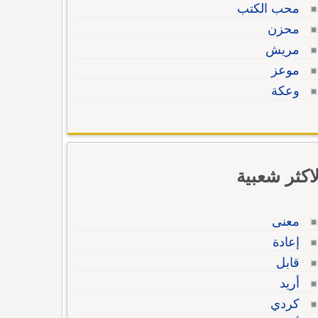
محب الكتب
محزن
مريش
موعز
وعكة
لاكثر شعبية
معنى
إعادة
قابل
أريد
كردي