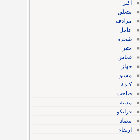
أكثر
متعلق
مرادف
عامل
شجرة
مثير
قماش
جهاز
مسيو
كلمة
صاحب
مدينة
فرانكو
مضاد
ارتقاء