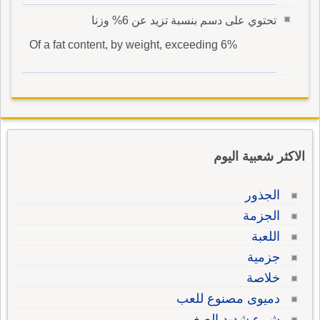
تحتوي على دسم بنسبة تزيد عن 6% وزنا
Of a fat content, by weight, exceeding 6%
الاكثر شعبية اليوم
الجذور
الجزمة
اللعبة
جزمية
خلاصة
دميوى مصنوع للعب
شىء شديد الصغر