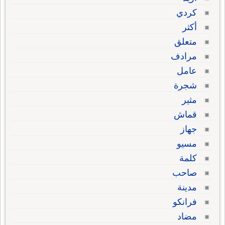
كردي
أكثر
متعلق
مرادف
عامل
شجرة
مثير
قماش
جهاز
مسيو
كلمة
صاحب
مدينة
فرانكو
مضاد