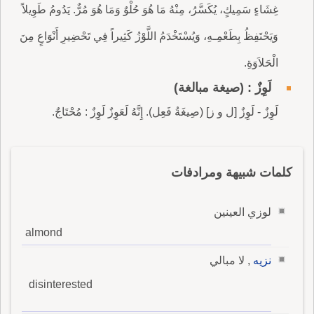
غِشَاءٍ سَمِيكٍ، يُكَسَّرُ، مِنْهُ مَا هُوَ حُلْوٌ وَمَا هُوَ مُرٌّ. يَدُومُ طَوِيلاً
وَيَحْتَفِظُ بِطَعْمِـهِ، وَيُسْتَخْدَمُ اللَّوْزُ كَثِيراً فِي تَحْضِيرِ أَنْوَاعٍ مِنَ
الْحَلاَوَةِ.
لَوِزٌ : (صيغة مبالغة)
لَوِزٌ - لَوِزٌ [ل و ز] (صِيغَةُ فَعِل). إِنَّهُ لَعَوِزٌ لَوِزٌ : مُحْتَاجٌ.
كلمات شبيهة ومرادفات
لوزي العينين
almond
نزيه
, لا مبالي
disinterested