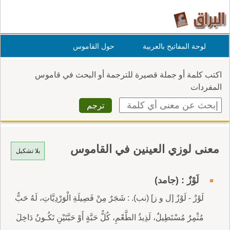
لوحة المفاتيح بالعربية
حول القاموس
اكتب كلمة أو جملة قصيرة للترجمة أو البحث في قاموس
المفردات
معنى لوزي العينين في القاموس
بلا تشكيل
لَوْزٌ : (جامد)
لَوْزٌ - لَوْزٌ [ل و ز] (نب). : شَجَرٌ مِنْ فَصِيلَةِ الْوَرْدِيَّاتِ، لَهُ حَبٌّ
مُثْمِرٌ مُسْتَطِيلٌ، لَذِيذُ الطَّعْمِ، كُلُّ حَبَّةٍ أَوْ حَبَّتَيْنِ تَكُـونُ دَاخِلَ