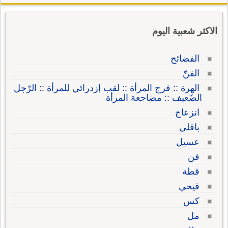
الاكثر شعبية اليوم
الفضائح
الفنّ
الهرة :: فرج المرأة :: لقب إزدرائي للمرأة :: الرّجل
الضّعيف :: مضاجعة المرأة
انزعاج
باقلي
عسيل
فن
قطة
قيحي
كس
مل