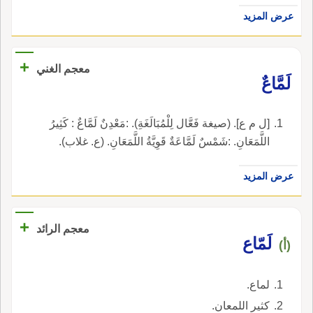
عرض المزيد
+
معجم الغني
لَمَّاعٌ
[ل م ع]. (صيغة فَعَّال لِلْمُبَالَغَةِ). :مَعْدِنٌ لَمَّاعٌ : كَثِيرُ
اللَّمَعَانِ. :شَمْسٌ لَمَّاعَةٌ قَوِيَّةُ اللَّمَعَانِ. (ع. غلاب).
عرض المزيد
+
معجم الرائد
لَمّاع
(أ)
لماع.
كثير اللمعان.