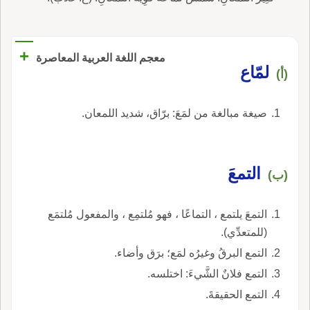
+
معجم اللغة العربية المعاصرة
لمّاع
(أ)
صيغة مبالغة من لمَعَ: برّاق، شديد اللمعان.
التمعَ
(ب)
التمعَ يلتمع ، التماعًا ، فهو مُلتمِع ، والمفعول مُلتمَع
(للمتعدِّي).
التمع البرقُ وغيرُه لمَع؛ برَق وأضاء.
التمع فلانٌ الشَّيءَ: اختلسه.
التمع الحقيقةَ.