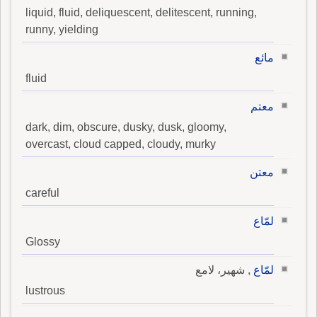
liquid, fluid, deliquescent, delitescent, running,
runny, yielding
مائع
fluid
معتم
dark, dim, obscure, dusky, dusk, gloomy,
overcast, cloud capped, cloudy, murky
معتن
careful
لمّاع
Glossy
لمّاع
, شهير، لامع
lustrous