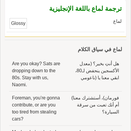
والعرب لا تضع الأَلمعي إِلاَّ في موضع المدح؛ قال
ترجمة لماع باللغة الإنجليزية
غيره: والأَلمَعِيّ واليَلمَعيُّ المَلاَّذُ وهو الذي يَخْلِطُ
الصدق بالكذب والمُلَمَّعُ من الخيل: الذي يكون في
لماع
جسمه بُقَعٌ تخالف سائر لونه فإِذا كان فيه استطالة
Glossy
فهو مُوَلَّعٌ ولِماعٌ: فرس عباد بن بشير أحدِ بني حارثة
شهد عليه يومَ السَّرْحِ.
لماع في سياق الكلام
هل أنتِ بخير؟ (معدل
Are you okay? Sats are
الأكسجين ينحفض لـ80،
dropping down to the
ابقي معنا يا (ناعومي
80s. Stay with us,
Naomi.
فورمان)، أستشترك معنا)
Foreman, you're gonna
أم أنك تعبت من سرقة
contribute, or are you
السيارة؟
too tired from stealing
cars?