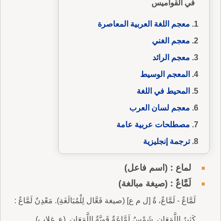
في القواميس
معجم اللغة العربية المعاصرة
معجم الغني
معجم الرائد
المعجم الوسيط
المحيط في اللغة
معجم لسان العرب
مصطلحات عربية عامة
ترجمة إنجليزية
لماع : (اسم فاعل)
لَمَّاعٌ : (صيغة مبالغة)
لَمَّاعٌ - لَمَّاعٌ، ةٌ [ل م ع] (صيغة فَعَّال لِلْمُبَالَغَةِ). مَعْدِنٌ لَمَّاعٌ :
كَثِيرُ اللَّمَعَانِ. شَمْسٌ لَمَّاعَةٌ قَوِيَّةُ اللَّمَعَانِ. (ع. غلاب).