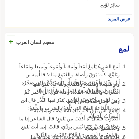
سائِرَ لَوْنِهِ.
عرض المزيد
+
معجم لسان العرب
لمع
لَمَعَ الشيءُ يَلْمَعُ لَمْعاً ولَمَعَاناً ولُمُوعاً ولَمِيعا وتِلِمّاعاً
وتَلَمَّعَ، كلُّه: بَرَقَ وأَضاءَ، والعْتَمَعَ مثله؛ قا أُمية بن
أَبي عائذ وأَعْفَتْ تِلِمّاعاً بِزَأْرٍ كأَن تَهَدُّمُ طَوْدٍ، صَخْرُه
وأَر مُلْمِعةٌ ومُلَمِّعةٌ ومُلَمَّعةٌ ولَمَّاعةٌ: يَلْمَعُ فيها
يَتَكَلَّد ولَمَعَ البرْقُ يَلْمَعُ لَمْعاً ولَمَعاناً إِذا أَضاءَ.
السرابُ واللَّمَّاعةُ: الفَلاةُ؛ ومنه قول ابن أَحمر كَمْ
دُونَ لَيْلى منْ تَنْوفِيّة لَمّاعةٍ، يُنْذَرُ فيها النُّذُر قال ابن
وفي المثل: أَكْذَبُ من يَلْمَعٍ.
بري: اللَّمَّاعةُ الفلاةُ التي تَلْمَعُ بالسرابِ واليَلْمَعُ:
ويَلْمَعٌ: اس بَرْقٍ خُلَّبٍ لِلَمعانِه أَيضاً، ويُشَبَّه به
السرابُ لِلَمَعانِه.
الكَذُوبُ فيقال: ه أَكذَبُ من يَلْمَعٍ؛ قال الشاعر إِذا ما
شَكَوْتُ الحُبَّ كيْما تُثِيبَن بِوِدِّيَ، قالتْ: إِنما أَنتَ يَلْمَع
وخَدّ مُلْمَعٌ: صَقِيلٌ.
واليَلْمَعُ: ما لَمَعَ من السِّلاحِ كالبيضةِ والدِّرْعِ.
ولَمَعَ بثَوْبِه وسَيْفِه لَمْعاً وأَلْمَعَ: أَشارَ وقيل: أَشار