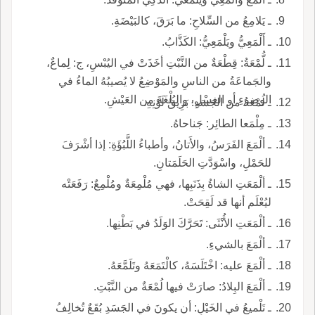
ـ يَلامِعُ من السِّلاحِ: ما بَرَقَ، كالبَيْضَةِ.
ـ أَلْمَعِيُّ ويَلْمَعِيُّ: الكَذَّابُ.
ـ لُّمْعَةُ: قِطْعَةٌ من النَّبْتِ أخَذَتْ في اليُبْسِ، ج: لِماعٌ،
والجَماعَةُ من الناسِ والمَوْضِعُ لا يُصيبُهُ الماءُ في
الوضوءِ أو الغسْلِ، والبُلْغَةَ من العَيْشِ.
ـ لُمْعَةُ من الجَسَدِ: بَرِيقُ لَوْنِهِ.
ـ مِلْمَعا الطائِر: جَناحاهُ.
ـ ألْمَعَ الفَرَسُ، والأَتانُ، وأطباءُ اللَّبُؤَةِ: إذا أشْرَفَ
للحَمْلِ، واسْوَدَّتِ الحَلَمَتانِ.
ـ ألْمَعَتِ الشاةُ بِذَنَبِها، فهي مُلْمِعَةٌ ومُلْمِعٌ: رَفَعَتْه
ليُعْلَم أنها قد لَقِحَتْ.
ـ ألْمَعَتِ الأُنْثَى: تَحَرَّكَ الوَلَدُ في بَطْنِها.
ـ ألْمَعَ بالشيءِ.
ـ ألْمَعَ عليه: اخْتَلَسَهُ، كالْتَمَعَهُ وتَلَمَّعَهُ.
ـ ألْمَعَ البِلادُ: صارَتْ فيها لُمْعَةٌ من النَّبْتِ.
ـ تَلْميعُ في الخَيْلِ: أن يكونَ في الجَسَدِ بُقَعٌ تُخالِفُ