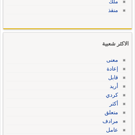
ملك
منقذ
الاكثر شعبية
معنى
إعادة
قابل
أريد
كردي
أكثر
متعلق
مرادف
عامل