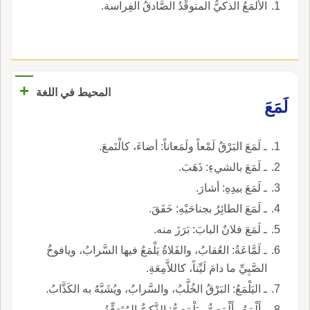
الأَلْمَعُ الذكيُّ المتوقِّدُ الصَّادقُ الفِراسة.
+
المحيط في اللغة
لَمَعَ
ـ لَمَعَ البَرْقُ لَمْعاً ولَمَعاناً: أضاءَ، كالْتَمعَ.
ـ لَمَعَ بالشيءِ: ذَهَبَ.
ـ لَمَعَ بيدِهِ: أشارَ.
ـ لَمَعَ الطائِرُ بجناحَيْهِ: خَفَقَ.
ـ لَمَعَ فلانٌ البابَ: بَرَزَ منه.
ـ لَمَّاعَةُ: العُقابُ، والفَلاةُ يَلْمَعُ فيها السَّرابُ، ويافوخُ
الصَّبِيِّ ما دامَ لَيِّناً، كاللاَّمِعَةِ.
ـ اليَلْمَعُ: البَرْقُ الخُلَّبُ، والسَّرابُ، ويُشَبَّهُ به الكَذَّابُ.
ـ أَلْمَعُ وأَلْمَعِيُّ ويَلْمَعيُّ: الذَّكِيُّ المُتَوَقِّدُ.