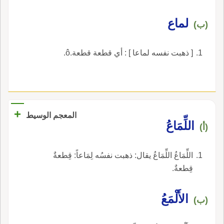
لماع
(ب)
[ ذهبت نفسه لماعا ] : أي قطعة قطعة.ô.
+
المعجم الوسيط
اللِّمَاعُ
(أ)
اللِّمَاعُ اللِّمَاعُ يقال: ذهبت نفسُه لِمَاعاً: قِطعةٌ
قِطعةٌ.
الأَلْمَعُ
(ب)