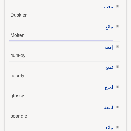
معتم
Duskier
مائع
Molten
إمعة
flunkey
تميع
liquefy
لماع
glossy
لمعة
spangle
مائع