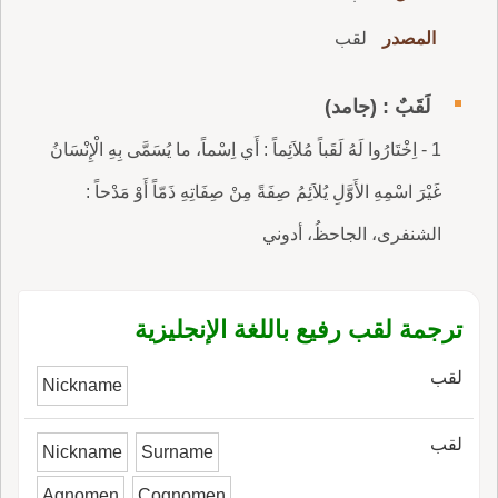
المصدر
لقب
لَقَبٌ : (جامد)
1 - اِخْتَارُوا لَهُ لَقَباً مُلاَئِماً : أَي اِسْماً، ما يُسَمَّى بِهِ الْإِنْسَانُ
غَيْرَ اسْمِهِ الأَوَّلِ يُلاَئِمُ صِفَةً مِنْ صِفَاتِهِ ذَمّاً أَوْ مَدْحاً :
الشنفرى، الجاحظُ، أدوني
ترجمة لقب رفيع باللغة الإنجليزية
لقب
Nickname
لقب
Nickname
Surname
Agnomen
Cognomen