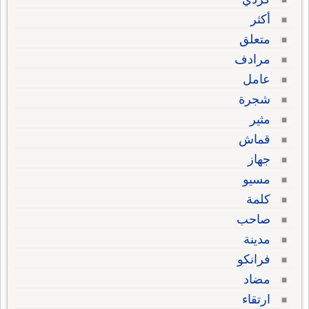
أكثر
متعلق
مرادف
عامل
شجرة
مثير
قماش
جهاز
مسيو
كلمة
صاحب
مدينة
فرانكو
مضاد
ارتقاء