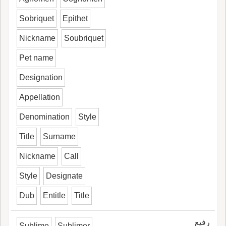
Sobriquet
Epithet
Nickname
Soubriquet
Pet name
Designation
Appellation
Denomination
Style
Title
Surname
Nickname
Call
Style
Designate
Dub
Entitle
Title
رفيع
Sublime
Sublimer