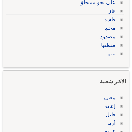
على نحو ممنطق
غاز
فاسد
محليا
مصدود
منطقيا
يتيم
الاكثر شعبية
معنى
إعادة
قابل
أريد
كردي