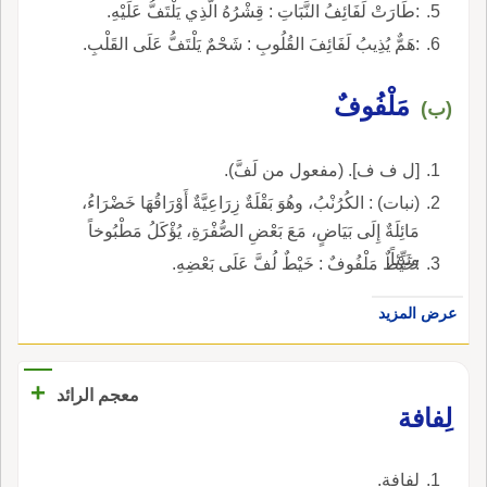
:طَارَتْ لَفَائِفُ النَّبَاتِ : قِشْرُهُ الَّذِي يَلْتَفُّ عَلَيْهِ.
:هَمٌّ يُذِيبُ لَفَائِفَ القُلُوبِ : شَحْمٌ يَلْتَفُّ عَلَى القَلْبِ.
مَلْفُوفٌ
(ب)
[ل ف ف]. (مفعول من لَفَّ).
(نبات) : الكُرُنْبُ، وهُوَ بَقْلَةٌ زِرَاعِيَّةٌ أَوْرَاقُهَا خَضْرَاءُ،
مَائِلَةٌ إِلَى بَيَاضٍ، مَعَ بَعْضِ الصُّفْرَةِ، يُؤْكَلُ مَطْبُوخاً
ونَيِّئاً.
:خَيْطٌ مَلْفُوفٌ : خَيْطٌ لُفَّ عَلَى بَعْضِهِ.
عرض المزيد
+
معجم الرائد
لِفافة
لفافة.