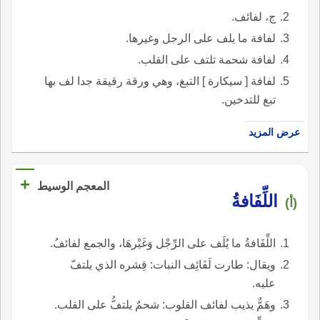
ج، لفائف.
لفافة ما يلف على الرجل وغيرها.
لفافة شحمة تلتف على القلب.
لفافة [ سيكارة ] التبغ، وهي ورقة رقيقة جدا لف بها
تبغ للتدخين.
عرض المزيد
+
المعجم الوسيط
اللِّفَافةُ
(أ)
اللِّفَافةُ ما يُلَف على الرِّجْل وَغَيْرهَا، والجمع لفائفُ.
ويقال: طارت لَفَائِف النبات: قِشره الذي يلتفّ
عليه.
وهَمٌّ يذيب لفائف القلوب: شحمٌ يلتفُّ على القلب.