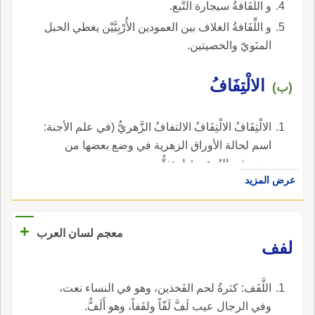
و اللِّفَافةُ سيجارة التَّبع.
و اللِّفَافةُ الغلاف بين العمودين الأُرْبِيَّيْن يغطي الحبل
المنَويّ والخصيتين.
الالْتِفَافُ
(ب)
الالْتِفَافُ الالْتِفَافُ الالتفافُ الزَّهريُّ (في علم الأجنة:
اسم لحالة الأوراق الزهرية في وضع بعضها من
بعض في البُرعم قبل تفتُّحه.
عرض المزيد
+
معجم لسان العرب
لفف
اللَّفَف: كثرةُ لحم الفَخذين، وهو في النساء نعت،
وفي الرجال عيب لَفَّ لَفّاً ولفَفاً، وهو أَلَفُّ.