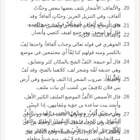
والأَلفاف: الأَشجار يلتف بعضها ببعض وجنَّاتٌ
أَلفاف، وفي التنزيل العزيز: وجنّاتٍ أَلفافاً؛ وقد
يجوز أَن يكو أَلفاف جمع لُفّ فيكون جمع الجمع،
قال الزجاج: وجناتٍ أَلفافاً أَي وبساتين ملتفَّة.
قال أَبو إسحق: وهو جمع لفِيف كنَصِي وأَنصار.
والتِفاف النبْت: كثرته.
الجوهري في قوله تعالى وجنات أَلفافاً: واحدها لِفّ،
بالكسر ومنه قولهم كنا لِفّاً أَي مجتمعين في موضع.
قال أَبو حنيفة: التَفَّ الشج بالمكان كثر وتضايق،
وهي حديقة لَفّة وشجر لف، كلاهما بالفتح، وقد لَفّ
يَلَفُّ لَفّاً.
واللَّفِيف: ضروب الشجر إذا التف واجتمع وفي أَرض
بني فلان تَلافِيفُ من عُشب أَي نبات ملتف.
قال الأَصمعي الأَلَفُّ الموضع الملتف الكثير الأَهل،
وأَنشد بيت ساعدة بن جؤية ومُقامِهن، إذا حُبِسْن
بمأْزم ضَيْقٍ أَلفَّ، وصدَّهنَّ الأَخشب التهذيب: اللُّفُّ
وفي حديث أُم زرع وذَواتِها: قالت امرأَة: زوجي إن
الشَّوابِل من الجواري وهن السِّمانُ الطوال واللَّفُّ:
أَك لَفّ، وإن شرب اشْتَفّ أَي قَمَش وخلَط من كل
الأَكل.
شيء؛ قال أَبو عبيد: اللَّفُ ف المَطعم الإكثار منه
واللَّفَفُ في الأَكل إكثار وتخليط، وفي الكلام: ثِقَل
من التخليط من صنوفه لا يُبقي منه شيئاً وطعام
وعِيٌّ مع ضَعْف.