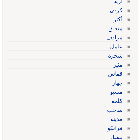
أريد
كردي
أكثر
متعلق
مرادف
عامل
شجرة
مثير
قماش
جهاز
مسيو
كلمة
صاحب
مدينة
فرانكو
مضاد