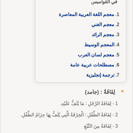
في القواميس
معجم اللغة العربية المعاصرة
معجم الغني
معجم الرائد
المعجم الوسيط
معجم لسان العرب
مصطلحات عربية عامة
ترجمة إنجليزية
لِفَافَةٌ : (جامد)
1 - لِفَافَةُ الرَّجُلِ : مَا يُلَفُّ عَلَيْهِ.
2 - لِفَافَةُ الطِّفْلِ : الْخِرْقَةُ الَّتِي يُلَفُّ بِهَا حِزَامُ الطِّفْلِ.
3 - لِفَافَةٌ مِنَ التِّبْغِ