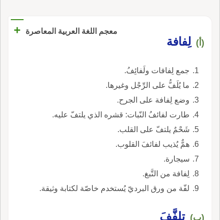
+
معجم اللغة العربية المعاصرة
لِفافة
(أ)
جمع لِفافات ولَفائِفُ.
ما يُلَفُّ على الرِّجْل وغيرها.
وضع لِفافة على الجرح.
طارت لفائفُ النّبات: قشره الذي يلتفّ عليه.
شَحْمٌ يلتفّ على القلب.
همٌّ يُذيب لفائفَ القلوب.
سيجارة.
لِفافة من التَّبغ.
لفّة من ورق البرديّ يُستخدم خاصّة لكتابة وثيقة.
تلفَّفَ
(ب)