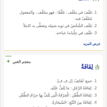
تلفَّفَ في يتلفَّف ، تلفُّفًا ، فهو متلفِّف ، والمفعول
مُتلفَّفٌ فيه.
تلفَّف الشَّخْصُ في ثوبه شمِله وتغطَّى به كاملاً.
تلفَّف في جِلْبابه/ عباءته.
عرض المزيد
+
معجم الغني
لِفَافَةٌ
(أ)
جمع: لَفَائِفُ. [ل ف ف].
:لِفَافَةُ الرَّجُلِ : مَا يُلَفُّ عَلَيْهِ.
:لِفَافَةُ الطِّفْلِ : الْخِرْقَةُ الَّتِي يُلَفُّ بِهَا حِزَامُ الطِّفْلِ.
:لِفَافَةٌ مِنَ التِّبْغِ : السِّيجَارَةُ.