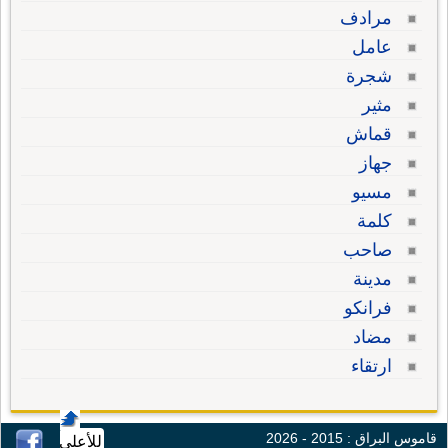
مرادف
عامل
شجرة
مثير
قماش
جهاز
مسيو
كلمة
صاحب
مدينة
فرانكو
مضاد
ارتقاء
قاموس البراق : 2015 - 2026
للأعلى