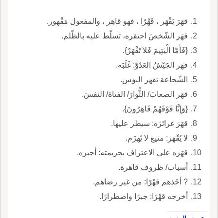
قهَرَ يَقْهَر ، قَهْرًا ، فهو قاهِر ، والمفعول مَقْهور.
قهَر الشّخصَ احتقره، تسلّط عليه بالظّلم.
{فَأَمَّا الْيَتِيمَ فَلاَ تَقْهَرْ}.
قهَر الجَيْشُ العَدُوَّ: غَلَبَه.
الشّجاعة تقهر البؤس.
قهَر الصعابَ/ الثُّوارَ/ الفتاةَ/ النفسَ.
{وَإِنَّا فَوْقَهُمْ قَاهِرُونَ}.
قهَرَ غرائزَه: سيطر عليها.
لا يُقْهَر: منيع لا يُهزَم.
قهَره على الاعتراف بجريمته: أجبره.
أسباب/ ظروف قاهرة.
? أخَذهم قهْرًا: من غير رضاهم.
أخرجه قهْرًا: جبرًا واضطرارًا.