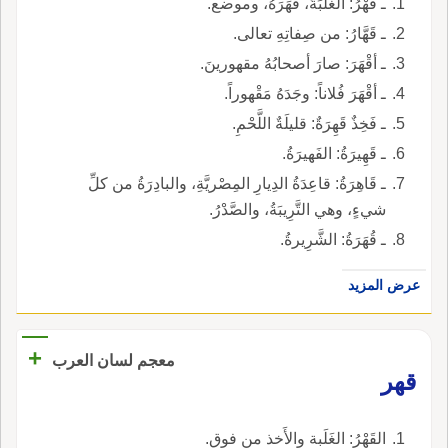
ـ قَهْرُ: الغَلَبَةُ، قَهَرَهُ، وموضع.
ـ قَهَّارُ: من صِفاتِهِ تعالى.
ـ أقْهَرَ: صارَ أصحابُهُ مقهورينَ.
ـ أقْهَرَ فُلاناً: وجَدَهُ مَقْهوراً.
ـ فَخِذٌ قَهِرَةٌ: قليلَةٌ اللَّحْمِ.
ـ قَهِيرَةُ: الفَهيرَةُ.
ـ قَاهِرَةُ: قاعِدَةُ الدِيارِ المِصْريَّةِ، والبادِرَةُ من كلِّ
شيءٍ، وهي التَّرِيبَةُ، والصَّدْرُ.
ـ قُهَرَةُ: الشَّرِيرةُ.
عرض المزيد
+
معجم لسان العرب
قهر
القَهْرُ: الغَلَبة والأَخذ من فوق.