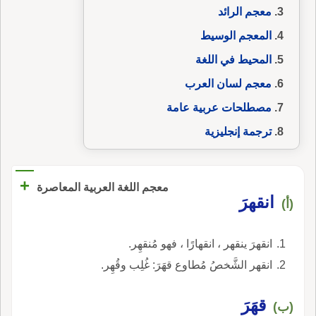
معجم الرائد
المعجم الوسيط
المحيط في اللغة
معجم لسان العرب
مصطلحات عربية عامة
ترجمة إنجليزية
+
معجم اللغة العربية المعاصرة
انقهرَ
(أ)
انقهرَ ينقهر ، انقهارًا ، فهو مُنقهِر.
انقهر الشَّخصُ مُطاوع قهَرَ: غُلِب وقُهِر.
قهَرَ
(ب)