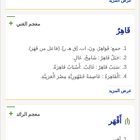
عرض المزيد
+
معجم الغني
قَاهِرٌ
جمع: قَوَاهِرُ، ونَ، ات. [ق هـ ر]. (فاعل من قَهَرَ).
:جَبَلٌ قَاهِرٌ : شَامِخٌ، عَالٍ.
:سَبَبٌ قَاهِرٌ : غَالِبٌ. :أَسْبَابٌ قَاهِرَةٌ.
:الْقَاهِرَةُ : عَاصِمَةُ جُمْهُورِيَّةِ مِصْرَ الْعَرَبِيَّةِ.
عرض المزيد
+
معجم الرائد
أَقْهَر
(أ)
أقهر.