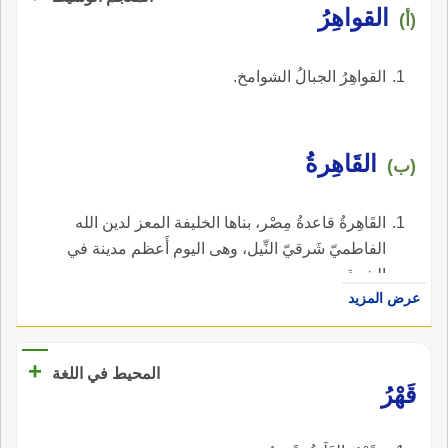
القواهِرُ
(أ)
القواهِرُ الجبالُ الشوامخ.
القَاهِرةُ
(ب)
القَاهِرةُ قاعدةُ مِصْر، بناها الخليفة المعز لدين الله
الفاطميّ شَرقيّ النِّيل، وهى اليوم أَعظم مدينة في
الشرق.
عرض المزيد
+
المحيط في اللغة
قَهْرُ