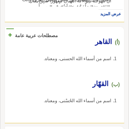
أَن تَلَهْوَجْنا شِواءً به اللَّهْبانُ مقهوراً ضَبِيح يقال:
بالقَهْر ويقال: أَخَذْتُ فلاناً قُهْرَةً، بالضم، أَي
ضبَحَتْه النارُ وضَبَتْه وقَهَرَتْه إِذا غيرته.
عرض المزيد
اضطراراً.
+
مصطلحات عربية عامة
القاهر
(أ)
اسم من أسماء الله الحسنى، ومعناه.
القهّار
(ب)
اسم من أسماء الله الحُسْنى، ومعناه.