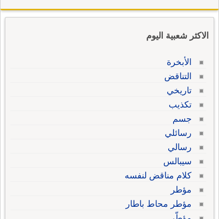
الاكثر شعبية اليوم
الأبخرة
التناقض
تاريخي
تكذيب
جسم
رسائلي
رسالي
سيبالس
كلام مناقض لنفسه
مؤطر
مؤطر محاط باطار
مؤطّر