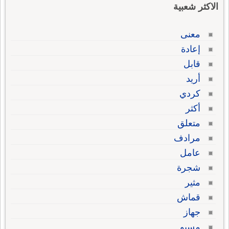
الاكثر شعبية
معنى
إعادة
قابل
أريد
كردي
أكثر
متعلق
مرادف
عامل
شجرة
مثير
قماش
جهاز
مسيو