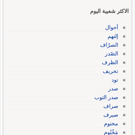
الاكثر شعبية اليوم
أحوال
إلتهم
الصرّاف
الصّدر
الظرف
تحريف
تود
صدر
صدر الثوب
صراف
صيرف
مختوم
مَخْتُوم