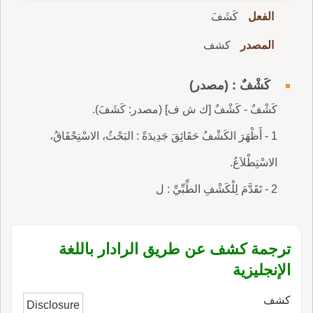
الفعل
كَشَفَ
المصدر
كشف
كَشْفٌ : (مصدر)
كَشْفٌ - كَشْفٌ [ك ش ف] (مصدر: كَشَفَ).
1 - أَظْهَرَ الكَشْفُ حَقَائِقَ جَدِيدَةً : البَحْثُ، الاسْتِحْقَاقُ،
الاسْتِطْلاَعُ.
2 - تَقَدَّمَ لِلْكَشْفِ الطِّبِّيِّ : ل
ترجمة كشف عن طريق الرادار باللغة
الإنجليزية
كشف
Disclosure