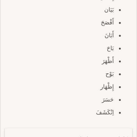
بَيَان
أَفْصَحَ
أَبَانَ
بَاحَ
أَظْهَرَ
بَوْح
إِظْهَار
حَسَرَ
اِنْكَشَفَ