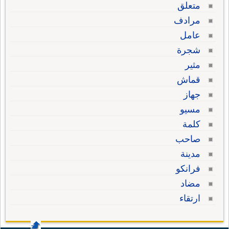
متعلق
مرادف
عامل
شجرة
مثير
قماش
جهاز
مسيو
كلمة
صاحب
مدينة
فرانكو
مضاد
ارتقاء