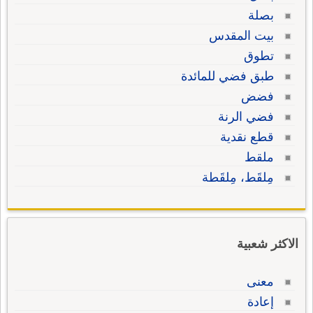
بصلة
بيت المقدس
تطوق
طبق فضي للمائدة
فضض
فضي الرنة
قطع نقدية
ملقط
مِلقَط، مِلقَطة
الاكثر شعبية
معنى
إعادة