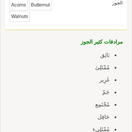
الجوز
Acorns
Butternut
Walnuts
مرادفات كثير الجوز
بَاثِق
مُمْتَلِئ
غَزِير
جَمّ
مُجْتَمِع
حَافِل
مُمْتَلِىء