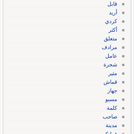
قابل
أريد
كردي
أكثر
متعلق
مرادف
عامل
شجرة
مثير
قماش
جهاز
مسيو
كلمة
صاحب
مدينة
فرانكو