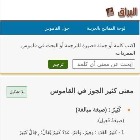
لوحة المفاتيح بالعربية
حول القاموس
اكتب كلمة أو جملة قصيرة للترجمة أو البحث في قاموس
المفردات
معنى كثير الجوز في القاموس
بلا تشكيل
كَثِيرٌ : (صيغة مبالغة)
(صِيغَةُ فَعِيل).
1 - كَثِيرُ العَدَدِ : وَفِيرٌ، وَافِرٌ. عَدَدٌ كَثِيرٌ يُقَالُ: رِجَالٌ كَثِيرٌ