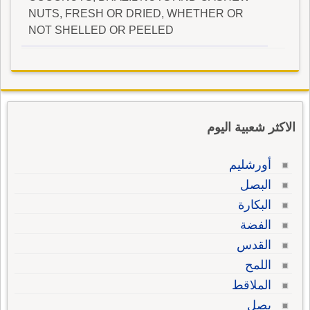
NUTS, FRESH OR DRIED, WHETHER OR
NOT SHELLED OR PEELED
الاكثر شعبية اليوم
أورشليم
البصل
البكارة
الفضة
القدس
اللمح
الملاقط
بصل