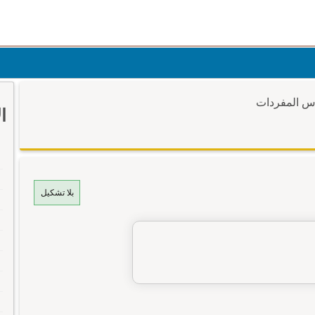
وس المفردات
ا
بلا تشكيل