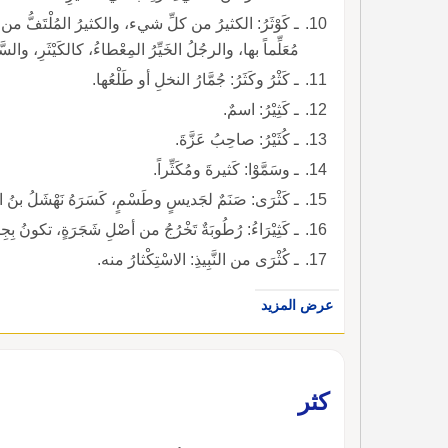
ـ كَوْثَرُ: الكثيرُ من كلِّ شيء، والكثيرُ المُلْتَفُّ من ال
مُعَلِّماً بها، والرجُلُ الخَيِّرُ المِعْطاءُ، كالكَيْثَرِ، والسَّيّ
ـ كَثْرُ وكَثَرُ: جُمَّارُ النخلِ أو طَلْعُها.
ـ كَثِيْرُ: اسمٌ.
ـ كُثَيْرُ: صاحِبُ عَزَّةَ.
ـ وسَمَّوْا: كَثيرةَ ومُكَثِّراً.
ـ كَثْرَى: صَنَمٌ لجَديسٍ وطَسْمٍ، كَسَرَهُ نَهْشَلُ بنُ 
ـ كَثِيْرَاءُ: رُطُوبَةٌ تَخْرُجُ من أصْلِ شَجَرَةٍ، تكونُ بِجِب
ـ كُثْرَى من النَّبِيذِ: الاسْتِكْثارُ منه.
عرض المزيد
كثر