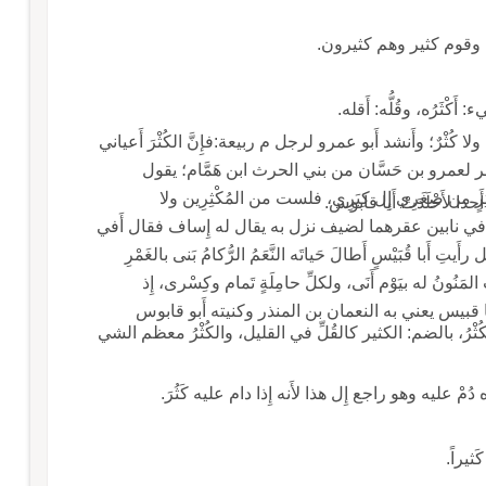
ئة، وقوم كثير وهم كثيرون.
لا كُثْرٌ؛ وأَنشد أَبو عمرو لرجل م ربيعة:فإِنَّ الكُثْرَ أَعياني
 الشعر لعمرو بن حَسَّان من بني الحرث ابن هَمَّام؛ يقول
ٍ من صِغَرِي إِل كِبَرِي، فلست من المُكْثِرِين ولا
دا لأَخْلَدَتْ أَبا قابوس.
مته في نابين عقرهما لضيف نزل به يقال له إِساف فقال أَفي
رأَيتِ أَبا قُبَيْسٍ أَطالَ حَياتَه النَّعَمُ الرُّكامُ بَنى بالغَمْرِ
 المَنُونُ له بيَوْم أَنَى، ولكلِّ حامِلَةٍ تَمام وكِسْرى، إِذ
له: أَبا قبيس يعني به النعمان بن المنذر وكنيته أَبو قابوس
كُثْرُ، بالضم: الكثير كالقُلِّ في القليل، والكُثْرُ معظم الشي
دُمْ عليه وهو راجع إِل هذا لأَنه إِذا دام عليه كَثُرَ.