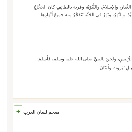
غُبارِ، والإِسلامُ، والنُّبُوَّةُ، وقرية بالطائِفِ كانَ الحجَّاجُ
ِدُ، والنَّهْرُ، ونَهْرٌ في الجَنَّةِ تَتَفَجَّرُ منه جميعُ أنْهارِها.
الرُّبَيْسِ، ولَحِقَ بالنبيِّ صلى الله عليه وسلم، فأَسْلَمَ.
الِ بَيْروتَ ولُبْنَانَ.
+
معجم لسان العرب