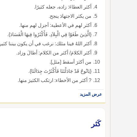
أكثر العطاءَ: زاده، جعله كثيرًا.
من يكثر الاجتهادَ ينجح.
أكثر لهم في الأعطية: أجزل لهم منها.
{الَّذِينَ طَغَوْا فِي الْبِلاَدِ. فَأَكْثَرُوا فِيهَا الْفَسَادَ}.
أكثر اللهُ فينا مثلك: نرغب في أن يكون بيننا كثي
أكثر الكلامَ/ أكثر من الكلام: أطالَ وزاد.
من أكثرَ أسقط [مثل].
{يَانُوحُ قَدْ جَادَلْتَنَا فَأَكْثَرْتَ جِدَالَنَا}.
? أكثر من الأخطاء: ارتكب الكثيرَ منها.
عرض المزيد
كَثر