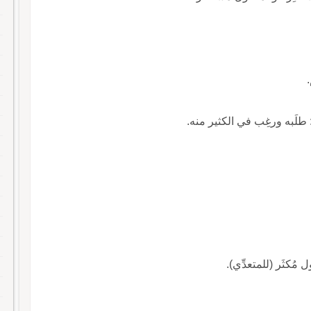
: طلَبه ورغِب في الكثير منه.
ول مُكثَر (للمتعدِّي).