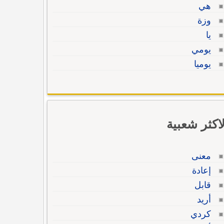
هي
وزة
يا
يومي
يوميا
لاكثر شعبية
معنى
إعادة
قابل
أريد
كردي