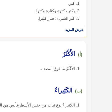
كثر.
يكثر ، كثرة وكثارة وكثرا.
كثر الشيء : صار كثيرا.
عرض المزيد
الأَكْثَرُ
(أ)
الأَكْثَرُ ما فوق النصف.
الكَثِيراءُ
(ب)
الكَثِيراءُ نوع نبات من جنس الأَسطرغالُس من ال