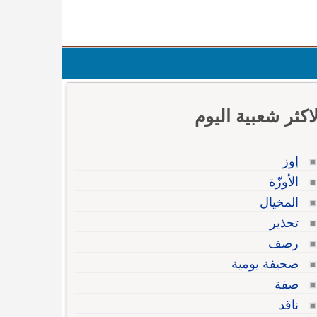
لاكثر شعبية اليوم
إوز
الأوزّة
المخيال
تحذير
رصف
صحيفة يومية
صفة
ناقد