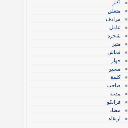
أكثر
متعلق
مرادف
عامل
شجرة
مثير
قماش
جهاز
مسيو
كلمة
صاحب
مدينة
فرانكو
مضاد
ارتقاء