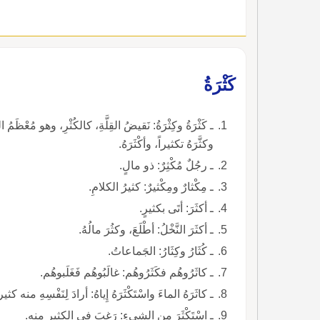
كَثْرَةُ
ـ كَثْرَةُ وكِثْرَةُ: نَقيضُ القِلَّةِ، كالكُثْرِ، وهو مُعْظَمُ ال
وكثَّرَهُ تكثيراً، وأكْثَرَهُ.
ـ رجُلٌ مُكْثِرٌ: ذو مالٍ.
ـ مِكْثارٌ ومِكْثيرٌ: كثيرُ الكلامِ.
ـ أكثَرَ: أتَى بكثيرٍ.
ـ أكثَرَ النَّخْلُ: أطْلَعَ، وكثُرَ مالُهُ.
ـ كُثَارُ وكِثَارُ: الجَماعاتُ.
ـ كاثَرُوهُم فكَثَرُوهُم: غالَبُوهُم فَغَلَبوهُم.
ـ كاثَرَهُ الماءَ واسْتَكْثَرَهُ إِياهُ: أرادَ لِنَفْسِهِ منه كث
ـ اسْتَكْثَرَ من الشيءِ: رَغِبَ في الكثيرِ منه.