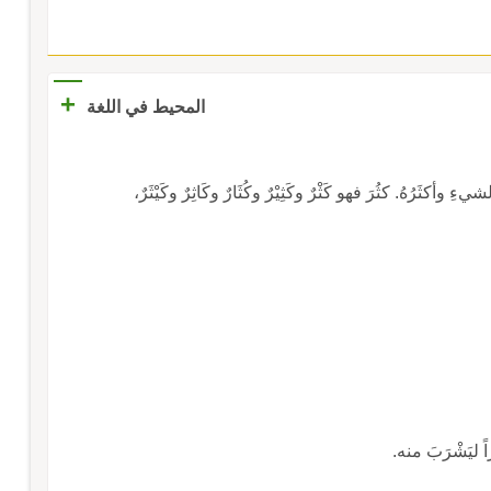
+
المحيط في اللغة
شيءِ وأكثَرُهُ. كثُرَ فهو كَثْرٌ وكَثِيْرٌ وكُثَارٌ وكَاثِرٌ وكَيْثَرٌ،
يراً ليَشْرَبَ منه.