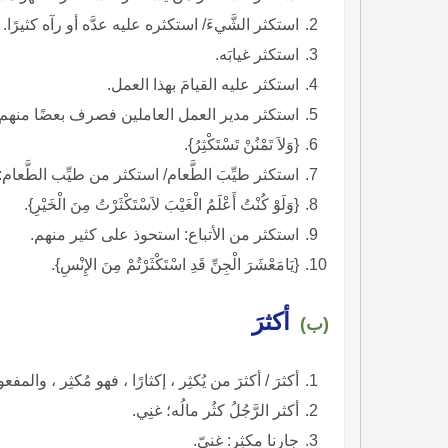
استكثر الشَّيءَ/ استكثره عليه عدَّه أو رآه كثيرًا.
استكثر غيابَه.
استكثر عليه القيامَ بهذا العمل.
استكثر مدير العمل العاملين فصرف بعضًا منهم.
{وَلاَ تَمْنُنْ تَسْتَكْثِرُ}.
استكثر طيِّبَ الطَّعام/ استكثر من طيِّب الطَّعام
{وَلَوْ كُنْتُ أَعْلَمُ الْغَيْبَ لاَسْتَكْثَرْتُ مِنَ الْخَيْرِ}.
استكثر من الأتباع: استحوذ على كثير منهم.
{يَامَعْشَرَ الْجِنِّ قَدِ اسْتَكْثَرْتُمْ مِنَ الإِنْسِ}.
أكثرَ
(ب)
أكثرَ / أكثرَ من يُكثِر ، إكثارًا ، فهو مُكثِر ، والمفع
أكثر الرَّجُلُ كثُر مالُه؛ غنِي.
جارنا مكثِر: غنيّ.