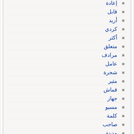
إعادة
قابل
أريد
كردي
أكثر
متعلق
مرادف
عامل
شجرة
مثير
قماش
جهاز
مسيو
كلمة
صاحب
مدينة