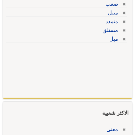
صعب
متبل
متمدد
مستلق
ميل
الاكثر شعبية
معنى