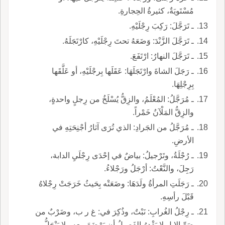
مُسْتَويَةٌ، كثيرةُ الحِجارةِ.
ـ تَرَجَّلَ: رَكِبَ رِجْلَيْهِ.
ـ تَرَجَّلَ الزَّنْدَ: وَضَعَهُ تحتَ رِجْلَيْهِ، كارْتَجَلَهُ.
ـ تَرَجَّلَ النهارُ: ارْتَفَعَ.
ـ رَجَلَ الشاةَ وارْتَجَلَهَا: عَقَلَها بِرجْلَيْهِ، أو عَلَّقَها
بِرِجْلِهَا.
ـ مُرَجَّلُ: المُعْلَمُ، والزِقُّ يُسْلَخُ من رِجلٍ واحدةٍ،
والزِقُّ المَلْآنُ خَمْراً.
ـ مُرَجَّلُ من الجَرادِ: الذي تُرَى آثارُ أجْنِحَتِهِ في
الأرضِ.
ـ رُجْلَةُ، وتَرْجيلُ: بياضٌ في إحْدَى رِجْلَيِ الدابة،
رَجِلَ، والنَّعْتُ: أرْجَلُ ورَجْلاءُ.
ـ رَجَلَتِ المرأةُ ولَدَهَا: وضَعَتْه بِحَيثُ خَرَجَتْ رِجْلاهُ
قَبْلَ رأسِهِ.
ـ رِجْلُ الغُرابِ: نَبْتٌ، وذُكِرَ في: غ ر ب، وضَرْبٌ من
صَرِّ الإِبِلِ لا يَقْدِرُ الفَصيلُ أن يَرْضَعَ معه ولا يَنْحَلُّ.