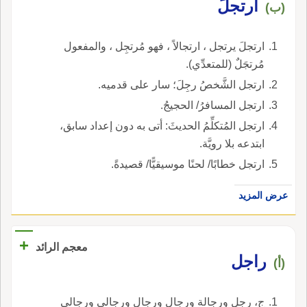
ارتجلَ
(ب)
ارتجلَ يرتجل ، ارتجالاً ، فهو مُرتجِل ، والمفعول
مُرتجَلٌ (للمتعدِّي).
ارتجل الشَّخصُ رجِلَ؛ سار على قدميه.
ارتجل المسافرُ/ الحجيجُ.
ارتجل المُتكلِّمُ الحديثَ: أتى به دون إعداد سابق،
ابتدعه بلا رويَّة.
ارتجل خطابًا/ لحنًا موسيقيًّا/ قصيدةً.
عرض المزيد
+
معجم الرائد
راجل
(أ)
ج، رجل ورجالة ورجال ورجال ورجالى ورجالى