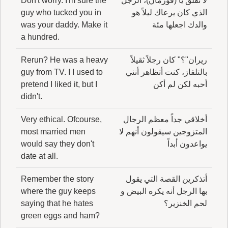
لا تقلق يا (فورمان)، الرجل
Don't worry. I'm sure the
الذي كان يرعاك ليلاً هو
guy who tucked you in
والدك اجعلها مئة
was your daddy. Make it
a hundred.
ريران"؟" كان رجلاً ثقيلاً
Rerun? He was a heavy
بالتلفاز، كنت أتظاهر أنني
guy from TV. I I used to
أحبه لكن لم أكن
pretend I liked it, but I
didn't.
أخلاقي جداً معظم الرجال
Very ethical. Ofcourse,
المتزوجين سيقولون أنهم لا
most married men
يواعدون أبداً
would say they don't
date at all.
أتذكرين القصة التي يقول
Remember the story
بها الرجل أنه يكره البيض و
where the guy keeps
لحم الخنزير؟
saying that he hates
green eggs and ham?