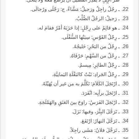
ـ رجُلٌ راجِلٌ ورَجيلٌ: مَشَّاءٌ، ج: رَجْلَى ورُجالَى.
ـ رَجيلُ: الرجُلُ الصُّلْبُ.
ـ هو قائِمٌ على رِجْلٍ: إذا حَزَبَهُ أمْرٌ فقامَ له.
ـ رِجْلُ القَوْسِ: سِيَتُها السُّفْلَى.
ـ رِجْلٌ من البَحْرِ: خَليجُهُ.
ـ رِجْلٌ من السَّهْمِ: حَرْفَاهُ.
ـ رِجْلُ الطائِرِ: مِيسمٌ.
ـ رِجْلُ الجَرادِ: نَبْتٌ كالبَقْلَةِ اليَمانِيَّةِ.
ـ ارْتَجَلَ الكَلاَمَ: تَكَلَّمَ به من غير أن يُهَيِّئَهُ.
ـ ارْتَجَلَ برأيِه: انْفَرَدَ.
ـ ارْتَجَلَ الفَرَسُ: راوَحَ بينَ العَنَقِ والهَمْلَجَةِ.
ـ تَرَجَّلَ البِئْرَ، وفيها: نَزَلَ.
ـ تَرَجَّلَ النهارُ: ارْتَفَعَ.
ـ تَرَجَّلَ فلانٌ: مَشَى راجِلاً.