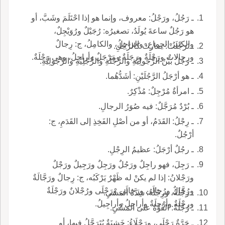
ـ رَجُلُ، ورَجْلُ: معروف، وإنما هو إذا احْتَلَمَ وشَبَّ، أو
هو رَجُلٌ ساعةَ يُولَدُ، تصغيرُه: رُجَيْلٌ ورُوَيْجِلٌ،
والكثيرُ الجِماعِ، والراجِلُ، والكامِلُ، ج: رِجالٌ
ـ تَرَجَّلَتْ: صارتْ كالرَّجُلِ.
ورِجالاتٌ ورَجْلَةٌ ورِجَلَةٌ ومَرْجَلٌ وأراجِلُ، وهي رَجْلَةٌ.
ـ رَجُلٌ بَيِّنُ الرُّجولِيَّةِ والرُّجْلَةِ والرُّجْلِيَّةِ والرَّجولِيَّةِ.
ـ هو أرْجَلُ الرَّجُلَيْنِ: أشَدُّهُما.
ـ امرأةٌ مُرْجِلٌ: مُذْكِرٌ.
ـ بُرْدٌ مُرَجَّلٌ: فيه صُوَرُ الرجالِ.
ـ رِجْلُ: القَدَمُ، أو من أصْلِ الفَخِذِ إلى القَدَمِ، ج:
أرْجُلٌ.
ـ رجُلٌ أرْجَلُ: عظيمُ الرِجْلِ.
ـ رَجِلَ، فهو راجِلٌ ورَجُلٌ ورَجِلٌ ورَجِيلٌ ورَجْلٌ
ورَجْلانُ: إذا لم يكنْ له ظَهْرٌ يَرْكَبُه، ج: رِجالٌ ورَجَّالَةٌ
ورُجَّالٌ ورُجالَى ورَجالَى ورَجْلَى ورُجْلانٌ ورَجْلَةٌ
ـ رَجْلَةُ، ورِجْلَةُ: شِدَّةُ المَشْيِ.
ورِجْلَةٌ وأرْجِلَةٌ وأراجِلُ وأراجِيلُ.
ـ رُجْلَةُ: القُوَّةُ على المَشْيِ.
ـ حَرَّةٌ رَجْلَى، ورَجْلَاءُ: خَشِنَةٌ يُتَرَجَّلُ فيها، أو