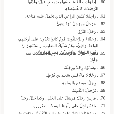
ـ إذا وَلَدَتِ الغَنَمُ بعضُها بعدَ بعضٍ قيلَ: ولَّدْتُها
الرُّجَيْلاءَ، كالغُمَيْصاءِ.
ـ راجِلَةُ: كَبْشُ الراعي الذي يَحْمِلُ عليه مَتاعَهُ.
ـ مَرْجَلٌ ومِرْجَلٌ: بُرْدٌ يَمَنِيٌّ.
ـ رَجْلُ: النَّزْوُ.
ـ رُجَيْلاءُ والرَّجَلِيُّونَ: قَوْمٌ كانوا يَعْدُونَ على أرْجُلِهِم،
الواحدُ: رَجَلِيٌّ، وهُمْ سُلَيْكُ المَقانِبِ، والمُنْتَشِرُ بنُ
وَهْبٍ الباهِليُّ، وأوْفَى بنُ مَطَرٍ المازِنِيُّ.
ـ يقالُ: أمْرُكَ ما ارْتَجَلْتَ، أي: ما اسْتَبْدَدْتَ فيه
برَأيِكَ.
ـ وسَمَّوْا: رِجْلاً ورِجْلَةَ.
ـ رَجْلاءُ: ماءٌ لبني سَعيدِ بنِ قُرْطٍ.
ـ رِجَلُ: موضع باليمامةِ.
ـ تَرْجِيلُ: التَّقْوِيَةُ.
ـ فرسٌ رَجَلٌ: مُرْسَلٌ على الخَيْلِ، وكذا خَيْلٌ رَجَلٌ.
ـ ناقةٌ راجِلٌ على ولَدِها: ليستْ بمَصْرورةٍ.
ـ ذو رُجَيْلَةِ: ثلاثةٌ: عامِرُ بنُ مالِكٍ التَّغْلَبِيُّ، وكعْبُ بنُ