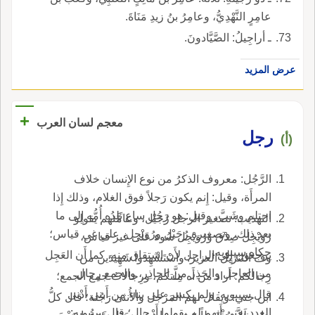
عامِرٍ النَّهْدِيُّ، وعامِرُ بنُ زيدِ مَنَاةَ.
ـ أراجِيلُ: الصَّيَّادونَ.
عرض المزيد
+
معجم لسان العرب
رجل
(أ)
الرَّجُل: معروف الذكرُ من نوع الإِنسان خلاف
المرأَة، وقيل: إِنم يكون رَجلاً فوق الغلام، وذلك إِذا
احتلم وشَبَّ، وقيل: هو رَجُل ساع تَلِدُه أُمُّه إِلى ما
التهذيب: تصغير الرجل رُجَيْل، وعامَّتهم يقولو
بعد ذلك، وتصغيره رُجَيْل ورُوَيْجِل، على غي قياس؛
رُوَيْجِل صِدْق ورُوَيْجِل سُوء على غير قياس،
حكاه سيبويه.
يرجعون إِلى الراجل لأَن اشتقاق منه، كما أَن العَجِل
وف التنزيل العزيز: واسْتَشْهِدوا شَهِيدَين من
من العاجل والحَذِر من الحاذِر، والجمع رِجال.
رِجالكم؛ أَراد من أَه مِلَّتكم، ورِجالاتٌ جمع الجمع؛
قال سيبويه: ولم يكسر على بناء من أَبني أَدْنى
ابن جني: ويقال لهم المَرْجَل والأُنثى رَجُلة؛ قال كلُّ
العدد يعني أَنهم لم يقولوا أَرْجال؛ قال سيبويه: