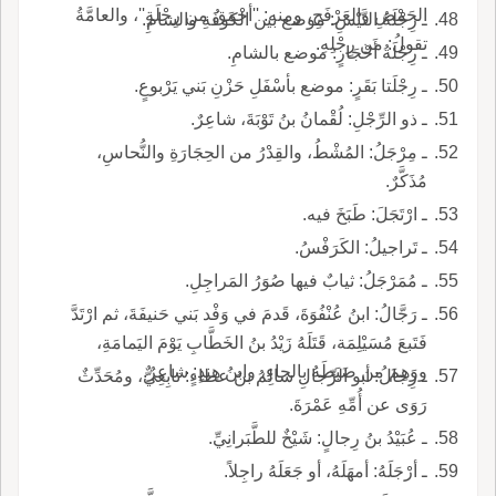
الحَمْضِ والعَرْفَجِ، ومنه: ''أحْمَقُ من رِجْلَةٍ''، والعامَّةُ
ـ رِجْلَةُ التَّيْسِ: موضع بين الكوفَةِ والشامِ.
تقولُ: من رِجْلِهِ.
ـ رِجْلَةُ أَحْجَارٍ: موضع بالشامِ.
ـ رِجْلَتا بَقَرٍ: موضع بأسْفَلِ حَزْنِ بَني يَرْبوعٍ.
ـ ذو الرِّجْلِ: لُقْمانُ بنُ تَوْبَةَ، شاعِرٌ.
ـ مِرْجَلُ: المُشْطُ، والقِدْرُ من الحِجَارَةِ والنُّحاسِ،
مُذَكَّرٌ.
ـ ارْتَجَلَ: طَبَخَ فيه.
ـ تَراجيلُ: الكَرَفْسُ.
ـ مُمَرْجَلُ: ثيابٌ فيها صُوَرُ المَراجِلِ.
ـ رَجَّالُ: ابنُ عُنْفُوَةَ، قَدمَ في وَفْد بَني حَنيفَةَ، ثم ارْتَدَّ
فَتَبعَ مُسَيْلِمَة، قَتَلَهُ زَيْدُ بنُ الخَطَّابِ يَوْمَ اليَمامَةِ،
ووَهِمَ من ضَبَطَهُ بالحاءِ، وابنُ هِندٍ: شاعِرٌ.
ـ رِجالُ: أبو الرِّجالِ سالِمُ بنُ عطاءٍ: تابِعِيٌّ، ومُحَدِّثٌ
رَوَى عن أُمِّهِ عَمْرَةَ.
ـ عُبَيْدُ بنُ رِجالٍ: شَيْخٌ للطَّبَرانِيِّ.
ـ أرْجَلَهُ: أمهَلَهُ، أو جَعَلَهُ راجِلاً.